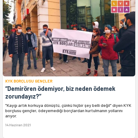
KYK BORÇLUSU GENÇLER
“Demirören ödemiyor, biz neden ödemek
zorundayız?”
"Kaygı artık korkuya dönüştü, çünkü hiçbir şey belli değil" diyen KYK
borçlusu gençler, ödeyemediği borçlardan kurtulmanın yollarını
arıyor.
14 Haziran 2021