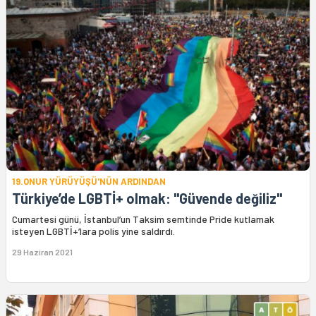
19.ONUR YÜRÜYÜŞÜ'NÜN ARDINDAN
Türkiye’de LGBTİ+ olmak: "Güvende değiliz"
Cumartesi günü, İstanbul’un Taksim semtinde Pride kutlamak
isteyen LGBTİ+’lara polis yine saldırdı.
29 Haziran 2021