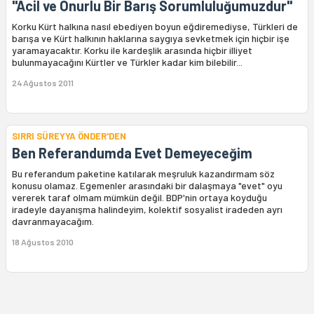
"Acil ve Onurlu Bir Barış Sorumluluğumuzdur"
Korku Kürt halkına nasıl ebediyen boyun eğdiremediyse, Türkleri de
barışa ve Kürt halkının haklarına saygıya sevketmek için hiçbir işe
yaramayacaktır. Korku ile kardeşlik arasında hiçbir illiyet
bulunmayacağını Kürtler ve Türkler kadar kim bilebilir...
24 Ağustos 2011
SIRRI SÜREYYA ÖNDER'DEN
Ben Referandumda Evet Demeyeceğim
Bu referandum paketine katılarak meşruluk kazandırmam söz
konusu olamaz. Egemenler arasındaki bir dalaşmaya "evet" oyu
vererek taraf olmam mümkün değil. BDP'nin ortaya koyduğu
iradeyle dayanışma halindeyim, kolektif sosyalist iradeden ayrı
davranmayacağım.
18 Ağustos 2010