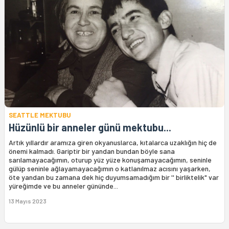
SEATTLE MEKTUBU
Hüzünlü bir anneler günü mektubu...
Artık yıllardır aramıza giren okyanuslarca, kıtalarca uzaklığın hiç de
önemi kalmadı. Gariptir bir yandan bundan böyle sana
sarılamayacağımın, oturup yüz yüze konuşamayacağımın, seninle
gülüp seninle ağlayamayacağımın o katlanılmaz acısını yaşarken,
öte yandan bu zamana dek hiç duyumsamadığım bir '' birliktelik" var
yüreğimde ve bu anneler gününde...
13 Mayıs 2023