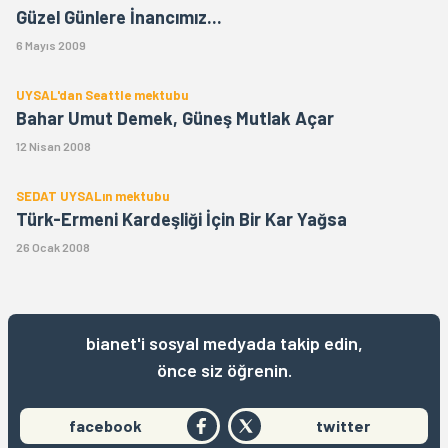
Güzel Günlere İnancımız...
6 Mayıs 2009
UYSAL'dan Seattle mektubu
Bahar Umut Demek, Güneş Mutlak Açar
12 Nisan 2008
SEDAT UYSALın mektubu
Türk-Ermeni Kardeşliği İçin Bir Kar Yağsa
26 Ocak 2008
bianet'i sosyal medyada takip edin,
önce siz öğrenin.
facebook
twitter