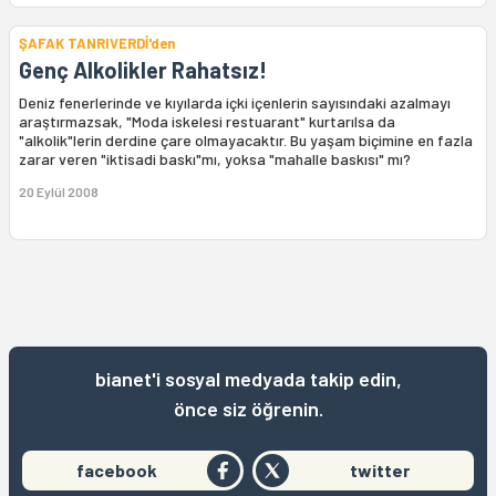
ŞAFAK TANRIVERDİ'den
Genç Alkolikler Rahatsız!
Deniz fenerlerinde ve kıyılarda içki içenlerin sayısındaki azalmayı
araştırmazsak, "Moda iskelesi restuarant" kurtarılsa da
"alkolik"lerin derdine çare olmayacaktır. Bu yaşam biçimine en fazla
zarar veren "iktisadi baskı"mı, yoksa "mahalle baskısı" mı?
20 Eylül 2008
bianet'i sosyal medyada takip edin,
önce siz öğrenin.
facebook
twitter