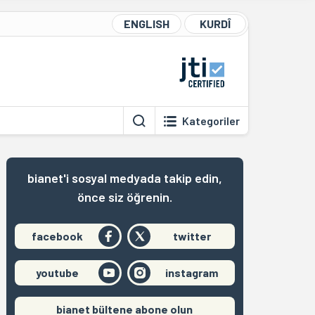
ENGLISH
KURDÎ
Kategoriler
bianet'i sosyal medyada takip edin,
önce siz öğrenin.
facebook
twitter
youtube
instagram
bianet bültene abone olun