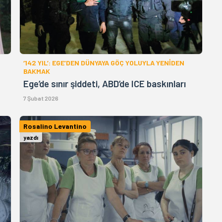
‘142 YIL’: EGE’DEN DÜNYAYA GÖÇ YOLUYLA YENİDEN
BAKMAK
Ege’de sınır şiddeti, ABD’de ICE baskınları
7 Şubat 2026
Rosalino Levantino
yazdı