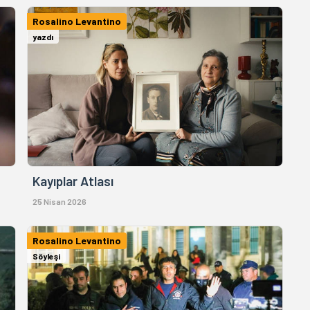
Rosalino Levantino
yazdı
Kayıplar Atlası
25 Nisan 2026
Rosalino Levantino
Söyleşi