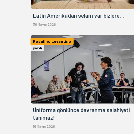
Latin Amerika’dan selam var bizlere…
30 Mayıs 2026
Rosalino Levantino
yazdı
Üniforma gönlünce davranma salahiyeti
tanımaz!
16 Mayıs 2026