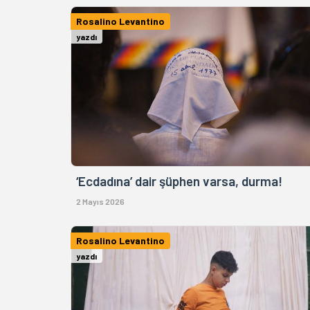
Rosalino Levantino
yazdı
‘Ecdadına’ dair şüphen varsa, durma!
2 Mayıs 2026
Rosalino Levantino
yazdı