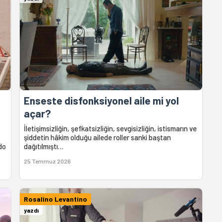
Enseste disfonksiyonel aile mi yol
açar?
İletişimsizliğin, şefkatsizliğin, sevgisizliğin, istismarın ve
şiddetin hâkim olduğu ailede roller sanki baştan
do
dağıtılmıştı…
25 Temmuz 2026
Rosalino Levantino
yazdı