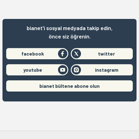
bianet'i sosyal medyada takip edin,
önce siz öğrenin.
facebook
twitter
youtube
instagram
bianet bültene abone olun