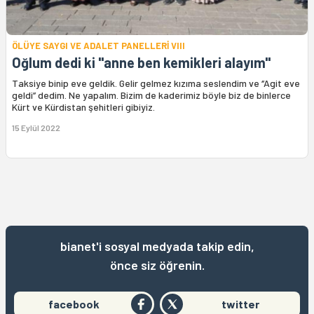
ÖLÜYE SAYGI VE ADALET PANELLERİ VIII
Oğlum dedi ki "anne ben kemikleri alayım"
Taksiye binip eve geldik. Gelir gelmez kızıma seslendim ve ‘’Agit eve
geldi’’ dedim. Ne yapalım. Bizim de kaderimiz böyle biz de binlerce
Kürt ve Kürdistan şehitleri gibiyiz.
15 Eylül 2022
bianet'i sosyal medyada takip edin,
önce siz öğrenin.
facebook
twitter