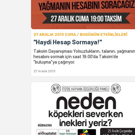
27 ARALIK 2013 CUMA / BUGÜNÜN ETKİNLİKLERİ
"Haydi Hesap Sormaya!"
Taksim Dayanışması Yolsuzlukların, talanın, yağmanı
hesabını sormak için saat 19:00'da Taksim'de
"buluşma"ya çağırıyor.
27 Aralık 2013