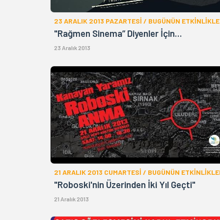
23 ARALIK 2013 PAZARTESİ / BUGÜNÜN ETKİNLİKLE
"Rağmen Sinema” Diyenler İçin...
23 Aralık 2013
21 ARALIK 2013 CUMARTESİ / BUGÜNÜN ETKİNLİKLE
"Roboski'nin Üzerinden İki Yıl Geçti"
21 Aralık 2013