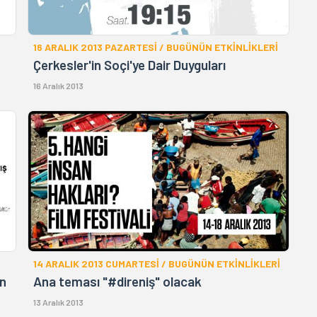
16 ARALIK 2013 PAZARTESİ / BUGÜNÜN ETKİNLİKLERİ
Çerkesler'in Soçi'ye Dair Duyguları
16 Aralık 2013
14 ARALIK 2013 CUMARTESİ / BUGÜNÜN ETKİNLİKLERİ
in
Ana teması "#direniş" olacak
13 Aralık 2013