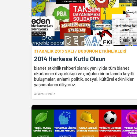
31 ARALIK 2013 SALI / BUGÜNÜN ETKİNLİKLERİ
2014 Herkese Kutlu Olsun
bianet etkinlik rehberi olarak yeni yılda tüm bianet
okurlarının özgürlükçü ve çoğulcu bir ortamda keyifli
buluşmalar, anlamlı politik, sosyal, kültürel etkinlikler
yaşamalarını diliyoruz.
31 Aralık 2013