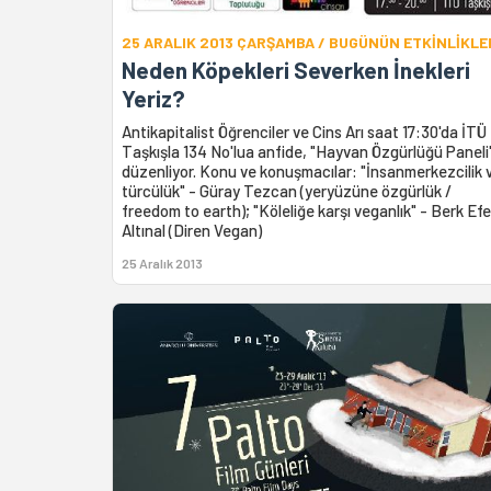
25 ARALIK 2013 ÇARŞAMBA / BUGÜNÜN ETKİNLİKLE
Neden Köpekleri Severken İnekleri
Yeriz?
Antikapitalist Öğrenciler ve Cins Arı saat 17:30'da İTÜ
Taşkışla 134 No'lua anfide, "Hayvan Özgürlüğü Paneli
düzenliyor. Konu ve konuşmacılar: "İnsanmerkezcilik 
türcülük" - Güray Tezcan (yeryüzüne özgürlük /
freedom to earth); "Köleliğe karşı veganlık" - Berk Efe
Altınal (Diren Vegan)
25 Aralık 2013