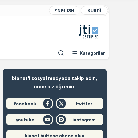
ENGLISH
KURDÎ
Kategoriler
bianet'i sosyal medyada takip edin,
önce siz öğrenin.
facebook
twitter
youtube
instagram
bianet bültene abone olun