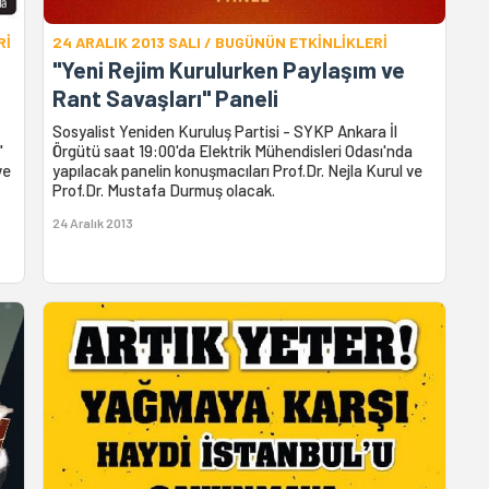
Rİ
24 ARALIK 2013 SALI / BUGÜNÜN ETKİNLİKLERİ
"Yeni Rejim Kurulurken Paylaşım ve
Rant Savaşları" Paneli
Sosyalist Yeniden Kuruluş Partisi - SYKP Ankara İl
"
Örgütü saat 19:00'da Elektrik Mühendisleri Odası'nda
ve
yapılacak panelin konuşmacıları Prof.Dr. Nejla Kurul ve
Prof.Dr. Mustafa Durmuş olacak.
24 Aralık 2013