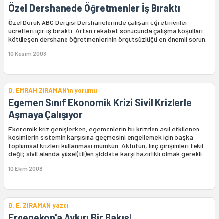
Özel Dershanede Öğretmenler İş Bıraktı
Özel Doruk ABC Dergisi Dershanelerinde çalışan öğretmenler
ücretleri için iş bıraktı. Artan rekabet sonucunda çalışma koşulları
kötüleşen dershane öğretmenlerinin örgütsüzlüğü en önemli sorun.
10 Kasım 2008
D. EMRAH ZIRAMAN'ın yorumu
Egemen Sınıf Ekonomik Krizi Sivil Krizlerle
Aşmaya Çalışıyor
Ekonomik kriz genişlerken, egemenlerin bu krizden asıl etkilenen
kesimlerin sistemin karşısına geçmesini engellemek için başka
toplumsal krizleri kullanması mümkün. Aktütün, linç girişimleri tekil
değil; sivil alanda yüsel(til)en şiddete karşı hazırlıklı olmak gerekli.
10 Ekim 2008
D. E. ZIRAMAN yazdı
Ergenekon'a Aykırı Bir Bakış!