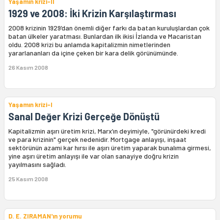
Yaşamın krizi-II
1929 ve 2008: İki Krizin Karşılaştırması
2008 krizinin 1929’dan önemli diğer farkı da batan kuruluşlardan çok
batan ülkeler yaratması. Bunlardan ilk ikisi İzlanda ve Macaristan
oldu. 2008 krizi bu anlamda kapitalizmin nimetlerinden
yararlananları da içine çeken bir kara delik görünümünde.
26 Kasım 2008
Yaşamın krizi-I
Sanal Değer Krizi Gerçeğe Dönüştü
Kapitalizmin aşırı üretim krizi, Marx’ın deyimiyle, "görünürdeki kredi
ve para krizinin" gerçek nedenidir. Mortgage anlayışı, inşaat
sektörünün azami kar hırsı ile aşırı üretim yaparak bunalıma girmesi,
yine aşırı üretim anlayışı ile var olan sanayiye doğru krizin
yayılmasını sağladı.
25 Kasım 2008
D. E. ZIRAMAN'ın yorumu