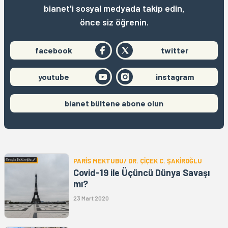
bianet'i sosyal medyada takip edin,
önce siz öğrenin.
facebook
twitter
youtube
instagram
bianet bültene abone olun
PARİS MEKTUBU/ DR. ÇİÇEK C. ŞAKİROĞLU
Covid-19 ile Üçüncü Dünya Savaşı
mı?
23 Mart 2020