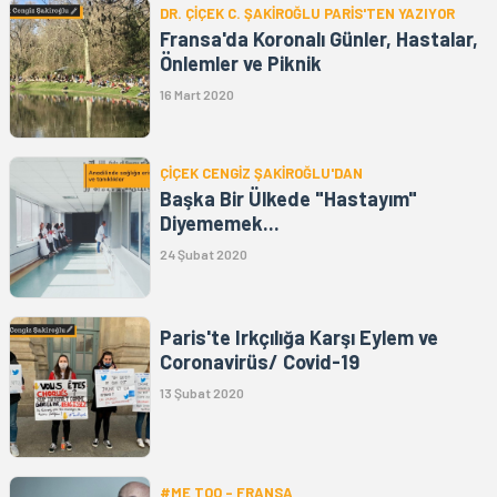
DR. ÇİÇEK C. ŞAKİROĞLU PARİS'TEN YAZIYOR
Fransa'da Koronalı Günler, Hastalar,
Önlemler ve Piknik
16 Mart 2020
ÇİÇEK CENGİZ ŞAKİROĞLU'DAN
Başka Bir Ülkede "Hastayım"
Diyememek...
24 Şubat 2020
Paris'te Irkçılığa Karşı Eylem ve
Coronavirüs/ Covid-19
13 Şubat 2020
#ME TOO – FRANSA