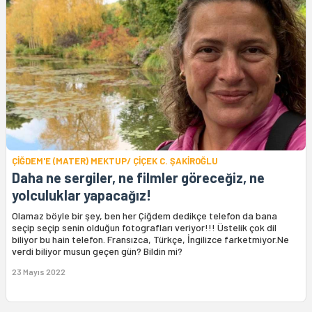
ÇİĞDEM'E (MATER) MEKTUP/ ÇİÇEK C. ŞAKİROĞLU
Daha ne sergiler, ne filmler göreceğiz, ne
yolculuklar yapacağız!
Olamaz böyle bir şey, ben her Çiğdem dedikçe telefon da bana
seçip seçip senin olduğun fotografları veriyor!!! Üstelik çok dil
biliyor bu hain telefon. Fransızca, Türkçe, İngilizce farketmiyor.Ne
verdi biliyor musun geçen gün? Bildin mi?
23 Mayıs 2022