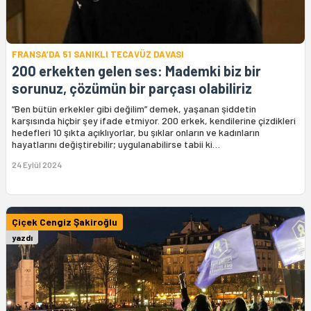
FRANSA’DA 51 SANIKLI TECAVÜZ DAVASI
200 erkekten gelen ses: Mademki biz bir
sorunuz, çözümün bir parçası olabiliriz
“Ben bütün erkekler gibi değilim” demek, yaşanan şiddetin
karşısında hiçbir şey ifade etmiyor. 200 erkek, kendilerine çizdikleri
hedefleri 10 şıkta açıklıyorlar, bu şıklar onların ve kadınların
hayatlarını değiştirebilir; uygulanabilirse tabii ki…
24 Eylül 2024
Çiçek Cengiz Şakiroğlu
yazdı