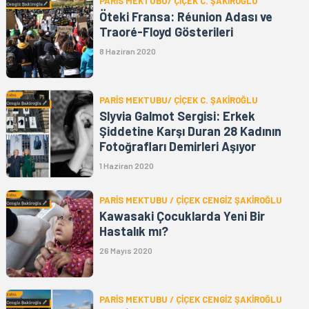
PARİS MEKTUBU/ ÇİÇEK C. ŞAKİROĞLU
Öteki Fransa: Réunion Adası ve
Traoré-Floyd Gösterileri
8 Haziran 2020
PARİS MEKTUBU/ ÇİÇEK C. ŞAKİROĞLU
Slyvia Galmot Sergisi: Erkek
Şiddetine Karşı Duran 28 Kadının
Fotoğrafları Demirleri Aşıyor
1 Haziran 2020
PARİS MEKTUBU / ÇİÇEK CENGİZ ŞAKİROĞLU
Kawasaki Çocuklarda Yeni Bir
Hastalık mı?
26 Mayıs 2020
PARİS MEKTUBU / ÇİÇEK CENGİZ ŞAKİROĞLU