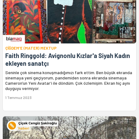
ÇİĞDEM'E (MATER) MEKTUP
Faith Ringgold: Avignonlu Kızlar'a Siyah Kadın
ekleyen sanatçı
Seninle çok sinema konuşmadığımızı fark ettim. Ben büyük ekranda
sinemaya yeni geçiyorum, pandemiden sonra ekranda sinemaya
Cameron’un Yeni Avatar’ı ile döndüm. Çok özlemişim. Ekran hiç aynı
duyguyu vermiyor.
1 Temmuz 2023