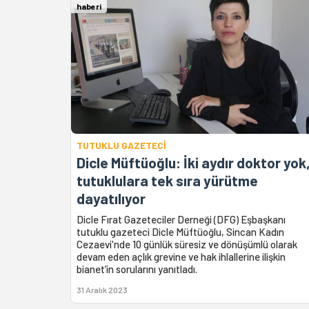
haberi
TUTUKLU GAZETECİ
Dicle Müftüoğlu: İki aydır doktor yok
tutuklulara tek sıra yürütme
dayatılıyor
Dicle Fırat Gazeteciler Derneği (DFG) Eşbaşkanı
tutuklu gazeteci Dicle Müftüoğlu, Sincan Kadın
Cezaevi'nde 10 günlük süresiz ve dönüşümlü olarak
devam eden açlık grevine ve hak ihlallerine ilişkin
bianet’in sorularını yanıtladı.
31 Aralık 2023