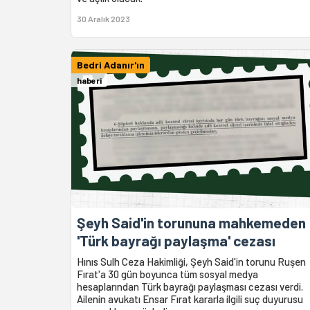
30 Aralık 2023
Bedri Adanır'ın
haberi
Şeyh Said'in torununa mahkemeden
'Türk bayrağı paylaşma' cezası
Hınıs Sulh Ceza Hakimliği, Şeyh Said'in torunu Ruşen
Fırat'a 30 gün boyunca tüm sosyal medya
hesaplarından Türk bayrağı paylaşması cezası verdi.
Ailenin avukatı Ensar Fırat kararla ilgili suç duyurusu