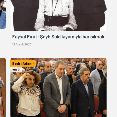
Faysal Fırat: Şeyh Said kıyamıyla barışılmalı
12 Aralık 2023
Bedri Adanır
yazdı