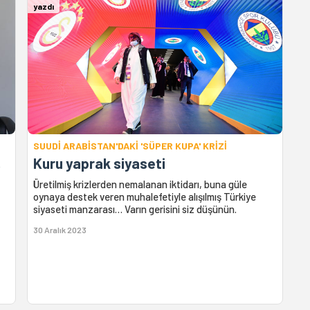
yazdı
SUUDİ ARABİSTAN'DAKİ 'SÜPER KUPA' KRİZİ
,
Kuru yaprak siyaseti
Üretilmiş krizlerden nemalanan iktidarı, buna güle
oynaya destek veren muhalefetiyle alışılmış Türkiye
siyaseti manzarası… Varın gerisini siz düşünün.
30 Aralık 2023