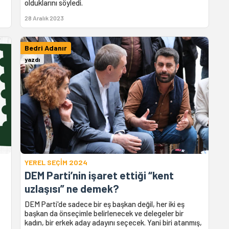
olduklarını söyledi.
28 Aralık 2023
Bedri Adanır
yazdı
YEREL SEÇİM 2024
DEM Parti’nin işaret ettiği “kent
uzlaşısı” ne demek?
DEM Parti'de sadece bir eş başkan değil, her iki eş
başkan da önseçimle belirlenecek ve delegeler bir
kadın, bir erkek aday adayını seçecek. Yani biri atanmış,