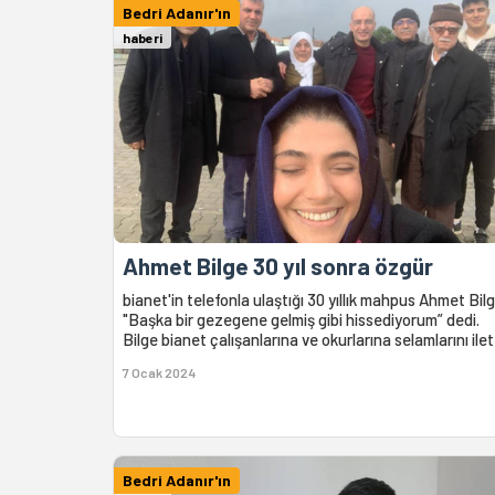
Bedri Adanır'ın
haberi
Ahmet Bilge 30 yıl sonra özgür
bianet'in telefonla ulaştığı 30 yıllık mahpus Ahmet Bil
"Başka bir gezegene gelmiş gibi hissediyorum” dedi.
Bilge bianet çalışanlarına ve okurlarına selamlarını ilett
7 Ocak 2024
Bedri Adanır'ın