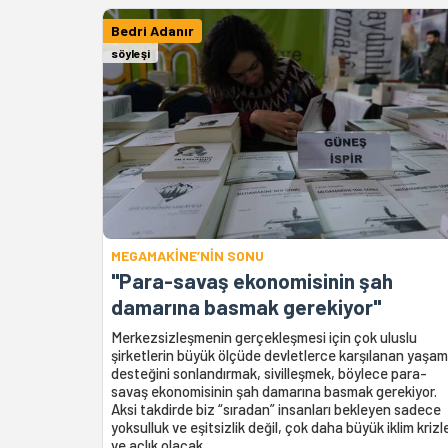
Bedri Adanır
söyleşi
MEGAMAKİNE’NİN SONU
"Para-savaş ekonomisinin şah
damarına basmak gerekiyor"
Merkezsizleşmenin gerçekleşmesi için çok uluslu
şirketlerin büyük ölçüde devletlerce karşılanan yaşam
desteğini sonlandırmak, sivilleşmek, böylece para-
savaş ekonomisinin şah damarına basmak gerekiyor.
Aksi takdirde biz “sıradan” insanları bekleyen sadece
yoksulluk ve eşitsizlik değil, çok daha büyük iklim krizle
ve açlık olacak.