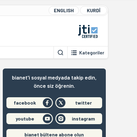
ENGLISH
KURDÎ
Kategoriler
bianet'i sosyal medyada takip edin,
önce siz öğrenin.
facebook
twitter
youtube
instagram
bianet bültene abone olun