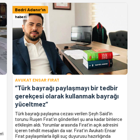
Bedri Adanır'ın
haberi
AVUKAT ENSAR FIRAT
“Türk bayrağı paylaşmayı bir tedbir
gerekçesi olarak kullanmak bayrağı
yüceltmez”
Türk bayrağı paylaşma cezası verilen Şeyh Said'in
torunu Ruşen Fırat'ın gönderileri şu ana kadar binlerce
etkileşim aldı. Yorumlar arasında Fırat’ın açık adresini
içeren tehdit mesajları da var. Fırat'ın Avukatı Ensar
ri
Fırat paylaşımlarla ilgili suç duyurusu hazırlığında