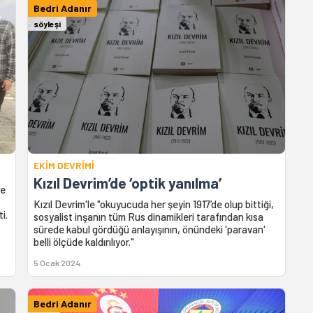
Bedri Adanır
söyleşi
EKİM DEVRİMİ
Kızıl Devrim’de ‘optik yanılma’
ge
Kızıl Devrim'le "okuyucuda her şeyin 1917’de olup bittiği,
i.
sosyalist inşanın tüm Rus dinamikleri tarafından kısa
sürede kabul gördüğü anlayışının, önündeki 'paravan'
belli ölçüde kaldırılıyor."
5 Ocak 2024
Bedri Adanır