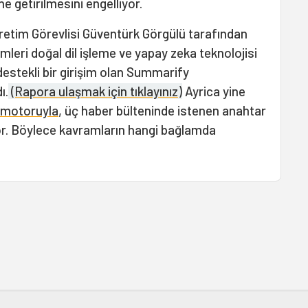
ne getirilmesini engelliyor.
ğretim Görevlisi Güventürk Görgülü tarafından
mleri doğal dil işleme ve yapay zeka teknolojisi
estekli bir girişim olan Summarify
ı.
(Rapora ulaşmak için tıklayınız)
Ayrica yine
motoruyla
, üç haber bülteninde istenen anahtar
iyor. Böylece kavramların hangi bağlamda