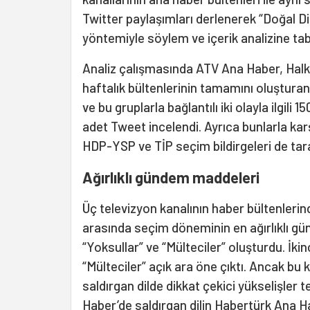
Twitter paylaşımları derlenerek “Doğal 
yöntemiyle söylem ve içerik analizine tab
Analiz çalışmasında ATV Ana Haber, Hal
haftalık bültenlerinin tamamını oluşturan
ve bu gruplarla bağlantılı iki olayla ilgil
adet Tweet incelendi. Ayrıca bunlarla karş
HDP-YSP ve TİP seçim bildirgeleri de taran
Ağırlıklı gündem maddeleri
Üç televizyon kanalının haber bültenlerinde
arasında seçim döneminin en ağırlıklı gü
“Yoksullar” ve “Mülteciler” oluşturdu. İk
“Mülteciler” açık ara öne çıktı. Ancak bu k
saldırgan dilde dikkat çekici yükselişler 
Haber’de saldırgan dilin Habertürk Ana Hab