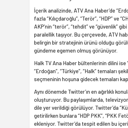
İçerik analizinde, ATV Ana Haber’de “Er
fazla “Kılıçdaroğlu”, “Terör”, “HDP” ve “
AKP’nin “terör”, “tehdit” ve “güvenlik” gib
paralellik taşıyor. Bu çerçevede, ATV habe
belirgin bir stratejinin ürünü olduğu gör
gündeme egemen olmuş görünüyor.
Halk TV Ana Haber bültenlerinin dilini ise 
“Erdoğan”, “Türkiye”, “Halk” temaları şekil
seçmeninin hoşuna gidecek temaları kap
Aynı dönemde Twitter’ın en ağırlıklı konula
oluşturuyor. Bu paylaşımlarda, televizyon
dile yer verildiği görülüyor. Twitter’da “K
getirilirken bunlara “HDP PKK”, “PKK Fetö
ekleniyor. Twitter’da tespit edilen bu iç