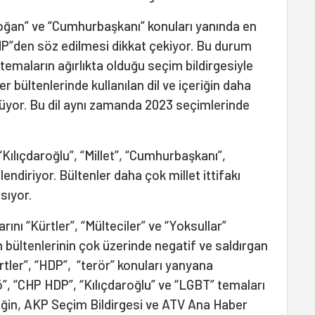
doğan” ve “Cumhurbaşkanı” konuları yanında en
CHP”den söz edilmesi dikkat çekiyor. Bu durum
i temaların ağırlıkta olduğu seçim bildirgesiyle
r bültenlerinde kullanılan dil ve içeriğin daha
ülüyor. Bu dil aynı zamanda 2023 seçimlerinde
“Kılıçdaroğlu”, “Millet”, “Cumhurbaşkanı”,
lendiriyor. Bültenler daha çok millet ittifakı
sıyor.
rını “Kürtler”, “Mülteciler” ve “Yoksullar”
 bültenlerinin çok üzerinde negatif ve saldırgan
ürtler”, “HDP”, “terör” konuları yanyana
”, “CHP HDP”, “Kılıçdaroğlu” ve “LGBT” temaları
eriğin, AKP Seçim Bildirgesi ve ATV Ana Haber