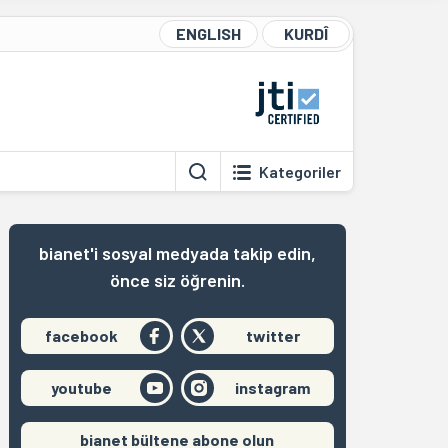
ENGLISH
KURDÎ
Kategoriler
bianet'i sosyal medyada takip edin,
önce siz öğrenin.
facebook
twitter
youtube
instagram
bianet bültene abone olun