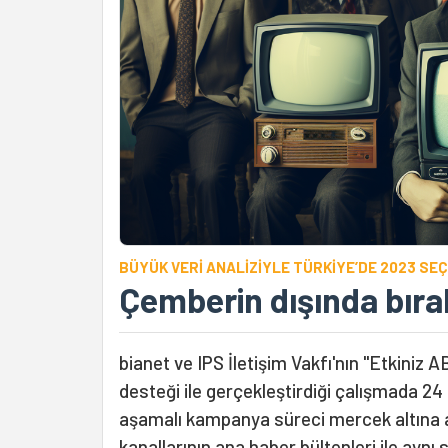
BÜYÜK VERİ ANALİZİYLE TÜRKİYE’DE 2023 SE
Çemberin dışında bıra
bianet ve IPS İletişim Vakfı'nın "Etkiniz
desteği ile gerçekleştirdiği çalışmada 24
aşamalı kampanya süreci mercek altına a
kanallarının ana haber bültenleri ile aynı 