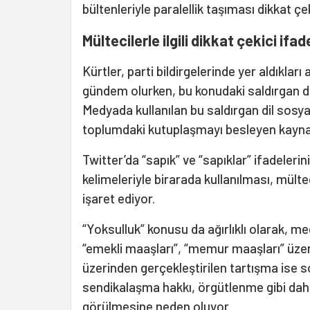
bültenleriyle paralellik taşıması dikkat çe
Mültecilerle ilgili dikkat çekici ifad
Kürtler, parti bildirgelerinde yer aldıklar
gündem olurken, bu konudaki saldırgan d
Medyada kullanılan bu saldırgan dil sosy
toplumdaki kutuplaşmayı besleyen kaynakl
Twitter’da “sapık” ve “sapıklar” ifadelerini
kelimeleriyle birarada kullanılması, mülte
işaret ediyor.
“Yoksulluk” konusu da ağırlıklı olarak, m
“emekli maaşları”, “memur maaşları” üze
üzerinden gerçekleştirilen tartışma ise so
sendikalaşma hakkı, örgütlenme gibi daha
görülmesine neden oluyor.