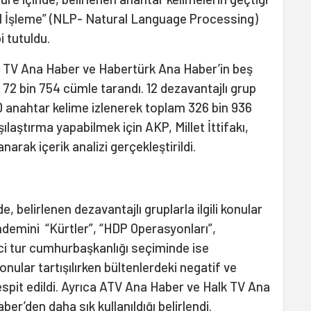
Dil İşleme” (NLP- Natural Language Processing)
i tutuldu.
k TV Ana Haber ve Habertürk Ana Haber’in beş
 72 bin 754 cümle tarandı. 12 dezavantajlı grup
i 150 anahtar kelime izlenerek toplam 326 bin 936
ılaştırma yapabilmek için AKP, Millet İttifakı,
arak içerik analizi gerçekleştirildi.
, belirlenen dezavantajlı gruplarla ilgili konular
ndemini “Kürtler”, “HDP Operasyonları”,
inci tur cumhurbaşkanlığı seçiminde ise
onular tartışılırken bültenlerdeki negatif ve
tespit edildi. Ayrıca ATV Ana Haber ve Halk TV Ana
er’den daha sık kullanıldığı belirlendi.