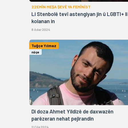
22EMÎN MEŞA ŞEVÊ YA FEMİNÎST
Li Stenbolê tevî astengiyan jin û LGBTI+ li
kolanan in
8 Adar 2024
Tuğçe Yılmaz
nûçe
Di doza Ahmet Yildizê de daxwazên
parêzeran nehat pejirandin
11 Çile 2024