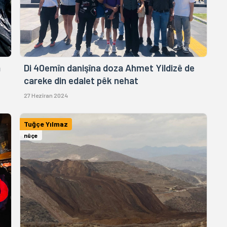
a
Di 40emîn danişîna doza Ahmet Yildizê de
careke din edalet pêk nehat
27 Hezîran 2024
Tuğçe Yılmaz
nûçe