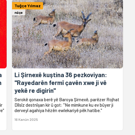
Tuğçe Yılmaz
nûçe
a
Li Şirnexê kuştina 36 pezkoviyan:
h
"Rayedarên fermî çavên xwe ji vê
yekê re digirin"
Serokê qonaxa berê yê Baroya Şirnexê, parêzer Rojhat
ir
Dîlsîz destnîşan kir û got: "Ne mimkune ku ev bûyer ji
ye"
derveyî agahiya hêzên ewlekariyê pêk hatibe."
16 Kanûn 2025