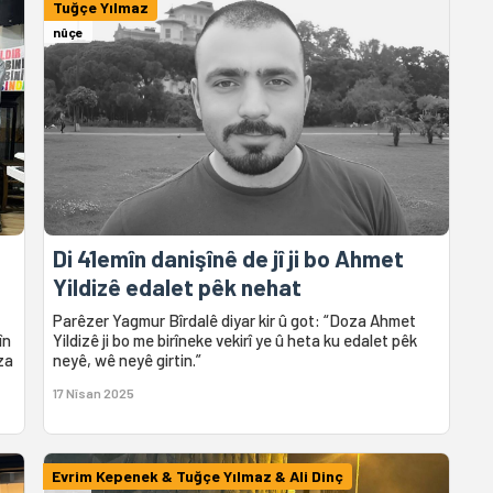
Tuğçe Yılmaz
nûçe
Di 41emîn danişînê de jî ji bo Ahmet
Yildizê edalet pêk nehat
Parêzer Yagmur Bîrdalê diyar kir û got: “Doza Ahmet
în
Yildizê ji bo me birîneke vekirî ye û heta ku edalet pêk
za
neyê, wê neyê girtin.”
17 Nîsan 2025
Evrim Kepenek & Tuğçe Yılmaz & Ali Dinç