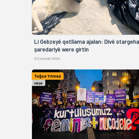
Li Gebzeyê qetlîama ajalan: Divê stargeh
şaredariyê were girtin
11 Cotmeh 2024
Tuğçe Yılmaz
nûçe