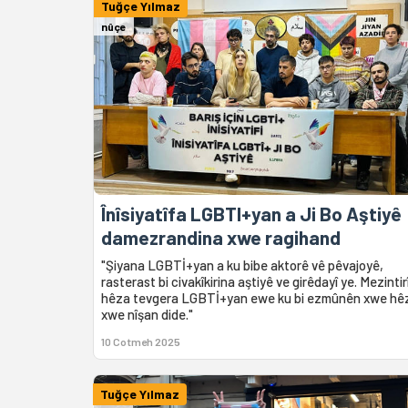
Tuğçe Yılmaz
nûçe
Înîsiyatîfa LGBTI+yan a Ji Bo Aştiyê
damezrandina xwe ragihand
"Şiyana LGBTİ+yan a ku bibe aktorê vê pêvajoyê,
rasterast bi civakîkirina aştiyê ve girêdayî ye. Mezintir
hêza tevgera LGBTİ+yan ewe ku bi ezmûnên xwe hê
xwe nîşan dide."
10 Cotmeh 2025
Tuğçe Yılmaz