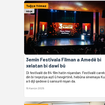
Tuğçe Yılmaz
nûçe
3emîn Festîvala Fîlman a Amedê bi
xelatan bi dawî bû
Di festîvalê de 84 fîlm hatin nişandan. Festîvalê care
din bi teqeziya aştî û hevgirtinê, hebûna sinemaya Ku
a li dijî qedexe û sansurê nişan da.
15 Kanûn 2025