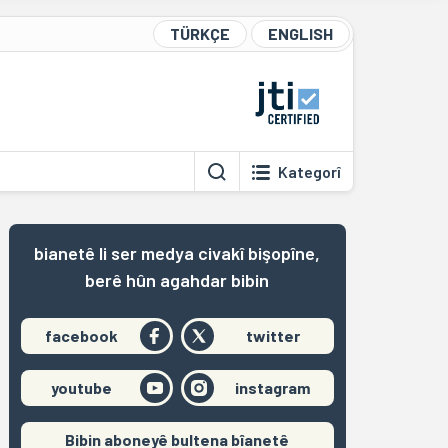
TÜRKÇE
ENGLISH
Kategorî
bianetê li ser medya civakî bişopîne,
berê hûn agahdar bibin
facebook
twitter
youtube
instagram
Bibin aboneyê bultena bîanetê