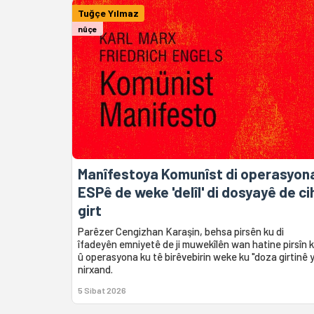
Tuğçe Yılmaz
nûçe
Manîfestoya Komunîst di operasyon
ESPê de weke 'delîl' di dosyayê de ci
girt
Parêzer Cengizhan Karaşin, behsa pirsên ku di
îfadeyên emniyetê de ji muwekîlên wan hatine pirsîn k
û operasyona ku tê birêvebirin weke ku "doza girtinê 
nirxand.
5 Sibat 2026