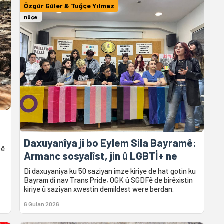
Özgür Güler & Tuğçe Yılmaz
nûçe
Daxuyanîya ji bo Eylem Sila Bayramê:
sê
Armanc sosyalîst, jin û LGBTİ+ ne
Di daxuyaniya ku 50 saziyan îmze kiriye de hat gotin ku
Bayram di nav Trans Pride, OGK û SGDFê de birêxistin
kiriye û saziyan xwestin demildest were berdan.
6 Gulan 2026