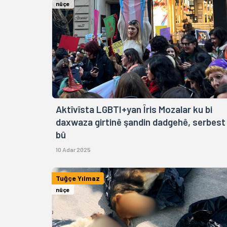
nûçe
Aktîvîsta LGBTI+yan Îris Mozalar ku bi
daxwaza girtinê şandin dadgehê, serbest
bû
10 Adar 2025
Tuğçe Yılmaz
nûçe