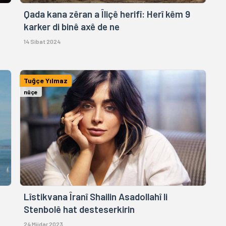
Qada kana zêran a Îliçê herifî: Herî kêm 9
karker di binê axê de ne
14 Sibat 2024
Tuğçe Yılmaz
nûçe
Lîstikvana Îranî Shailin Asadollahî li
Stenbolê hat desteserkirin
24 Mijdar 2023