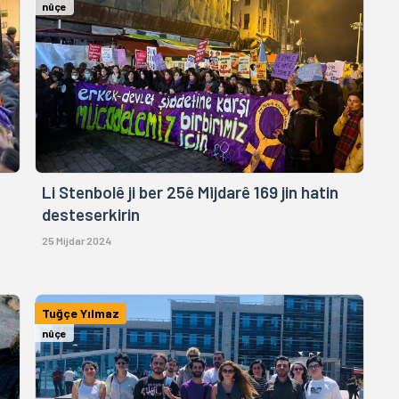
nûçe
Li Stenbolê ji ber 25ê Mijdarê 169 jin hatin
desteserkirin
25 Mijdar 2024
Tuğçe Yılmaz
nûçe