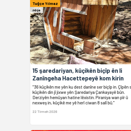
Tuğçe Yılmaz
nûçe
15 şaredariyan, kûçikên biçîp ên li
Zanîngeha Hacettepeyê kom kirin
"36 kûçikên me yên ku dest danîne ser biçîp in. Çîpên 
kûçikên din jî jixwe yên Şaredariya Çankayayê bûn.
Derziyên hemûyan hatine lêxistin. Piraniya wan pîr û
nexweş in, kûçikê me yê herî ciwan 8 salî bû."
22 Tîrmeh 2026