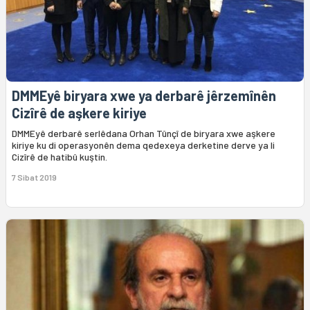
DMMEyê biryara xwe ya derbarê jêrzemînên
Cizîrê de aşkere kiriye
DMMEyê derbarê serlêdana Orhan Tûnçî de biryara xwe aşkere
kiriye ku di operasyonên dema qedexeya derketine derve ya li
Cizîrê de hatibû kuştin.
7 Sibat 2019