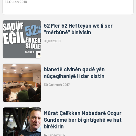
14 Gulan 2018
52 Mêr 52 Hefteyan wê li ser
"mêrbûnê" binivîsin
9 Çile 2018
bianetê civînên qadê yên
nûçegihaniyê li dar xistin
30 Cotmeh 2017
Mûrat Çelîkkan Nobedarê Ozgur
Gundemê ber bi girtîgehê ve hat
birêkirin
14 Tebax 2017