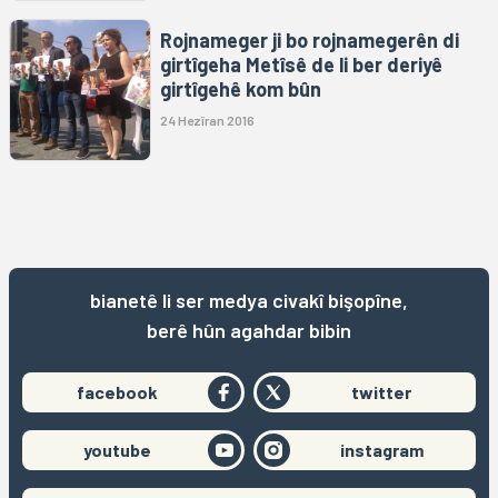
Rojnameger ji bo rojnamegerên di
girtîgeha Metîsê de li ber deriyê
girtîgehê kom bûn
24 Hezîran 2016
bianetê li ser medya civakî bişopîne,
berê hûn agahdar bibin
facebook
twitter
youtube
instagram