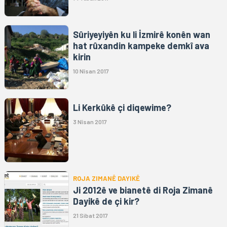
Sûriyeyiyên ku li İzmirê konên wan
hat rûxandin kampeke demkî ava
kirin
10 Nîsan 2017
Li Kerkûkê çi diqewime?
3 Nîsan 2017
ROJA ZIMANÊ DAYIKÊ
Ji 2012ê ve bianetê di Roja Zimanê
Dayikê de çi kir?
21 Sibat 2017