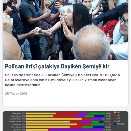
Polîsan êrîşî çalakiya Dayikên Şemiyê kir
Polîsan destûr neda ku Dayikên Şemiyê ji bo hefteya 700î li Qada
Galatasarayê kom bibin û mudaxeleyî kir. Hin xizmên wendayan
haline desteserkirin.
25 Tebax 2018