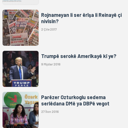
Rojnameyan li ser êrîşa li Reinayê çi
nivîsîn?
2 Çile 2017
Trumpê serokê Amerîkayê kî ye?
9 Mijdar 2016
Parêzer Ozturkoglu sedema
serlêdana DMê ya DBPê vegot
27 Îlon 2016