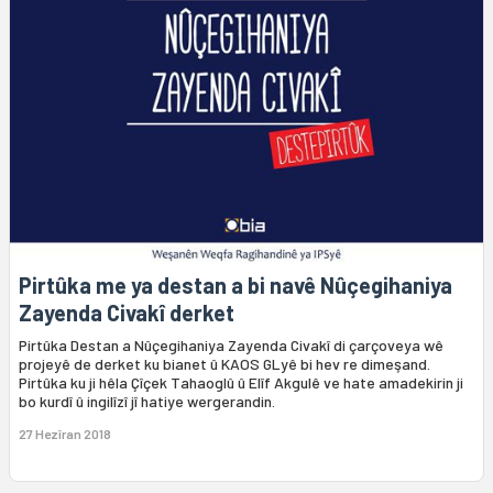
Pirtûka me ya destan a bi navê Nûçegihaniya
Zayenda Civakî derket
Pirtûka Destan a Nûçegihaniya Zayenda Civakî di çarçoveya wê
projeyê de derket ku bianet û KAOS GLyê bi hev re dimeşand.
Pirtûka ku ji hêla Çîçek Tahaoglû û Elîf Akgulê ve hate amadekirin ji
bo kurdî û ingilîzî jî hatiye wergerandin.
27 Hezîran 2018