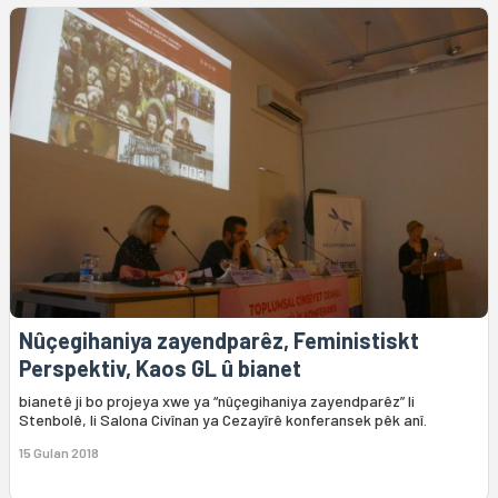
Nûçegihaniya zayendparêz, Feministiskt
Perspektiv, Kaos GL û bianet
bianetê ji bo projeya xwe ya “nûçegihaniya zayendparêz” li
Stenbolê, li Salona Civînan ya Cezayîrê konferansek pêk anî.
15 Gulan 2018