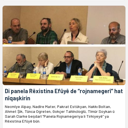
Di panela Rêxistina Efûyê de “rojnamegerî” hat
nîqaşkirin
Necmîye Alpay, Nadîre Mater, Pakrat Estûkyan, Hakkı Boltan,
Ahmet Şik, Tûnca Ogreten, Gokçer Tahîncîoglû, Tîmûr Soykan û
Sarah Clarke beşdarî “Panela Rojnamegeriya li Tirkiyeyê” ya
Rêxistina Efûyê bûn.