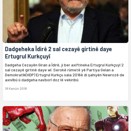
Dadgeheka Îdirê 2 sal cezayê girtinê daye
Ertugrul Kurkçuyî
Dadgeha Cezayên Giran a Îdirê, ji ber axiftineka Ertugrul Kurkçuyî 2
sal cezayê girtinê daye wî. Serokê rûmetê yê Partiya Gelan a
Demokratîk(HDP) Ertugrul Kurkçu sala 2016ê di şahiyên Newrozê de
axivîbû û dadgeha navborî doz lê vekiribû.
18 Kanûn 2018