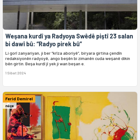
Weşana kurdî ya Radyoya Swêdê piştî 23 salan
bi dawî bû: “Radyo pirek bû”
Li gorî zanyariyan, ji ber “krîza aboriyê”, biryara girtina çendîn
redaksiyonên radyoyê, ango beşên bi zimanên cuda weşanê dikin
bên girtin. Beşa kurdî jî yek ji wan beşan e.
1 Sibat 2024
Ferid Demirel
nûçe