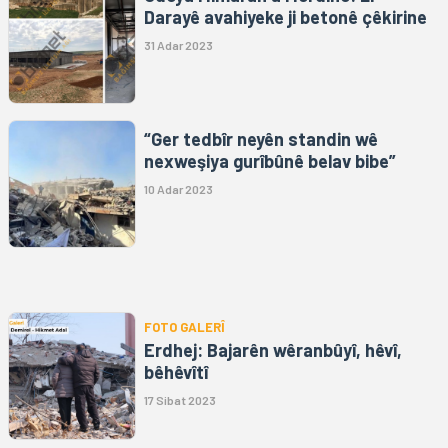
Darayê avahiyeke ji betonê çêkirine
31 Adar 2023
“Ger tedbîr neyên standin wê
nexweşiya gurîbûnê belav bibe”
10 Adar 2023
FOTO GALERÎ
Erdhej: Bajarên wêranbûyî, hêvî,
bêhêvîtî
17 Sibat 2023