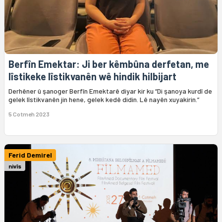
Berfîn Emektar: Ji ber kêmbûna derfetan, me
lîstikeke lîstikvanên wê hindik hilbijart
Derhêner û şanoger Berfîn Emektarê diyar kir ku “Di şanoya kurdî de
gelek lîstikvanên jin hene, gelek kedê didin. Lê nayên xuyakirin.”
5 Cotmeh 2023
Ferid Demirel
nivîs