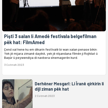
Piştî 3 salan li Amedê festîvala belgefîlman
pêk hat: FîlmAmed
Çend xal hene ku em dikarin festîvalê bi wan xalan penase bikin:
Yek jê mijara zimanê dayikê, yek jê nîşandana fîlmên ji Rojhilat û
Başûr û peywendiya di navbera sînemagerên kurd.
3 Cotmeh 2023
Derhêner Mesgarî: Li Îranê qirkirin li
dijî ziman pêk hat
2 Cotmeh 2023