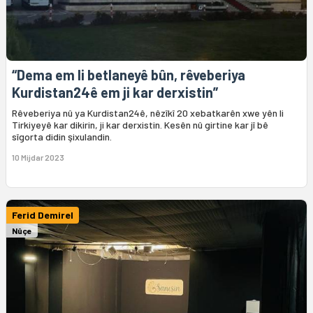
“Dema em li betlaneyê bûn, rêveberiya
Kurdistan24ê em ji kar derxistin”
Rêveberiya nû ya Kurdistan24ê, nêzîkî 20 xebatkarên xwe yên li
Tirkiyeyê kar dikirin, ji kar derxistin. Kesên nû girtine kar jî bê
sîgorta didin şixulandin.
10 Mijdar 2023
Ferid Demirel
Nûçe