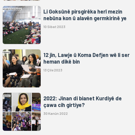
Li Goksûnê pirsgirêka herî mezin
nebûna kon û alavên germkirinê ye
10 Sibat 2023
12 jin, Lawje û Koma Defjen wê li ser
heman dikê bin
13 Çile 2023
2022: Jinan di bianet Kurdiyê de
çawa cih girtiye?
30 Kanûn 2022