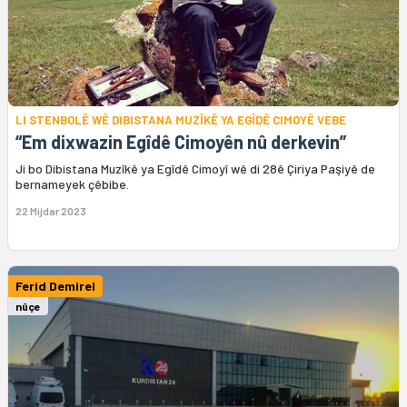
LI STENBOLÊ WÊ DIBISTANA MUZÎKÊ YA EGÎDÊ CIMOYÊ VEBE
“Em dixwazin Egîdê Cimoyên nû derkevin”
Ji bo Dibistana Muzîkê ya Egîdê Cimoyî wê di 28ê Çiriya Paşiyê de
bernameyek çêbibe.
22 Mijdar 2023
Ferid Demirel
nûçe