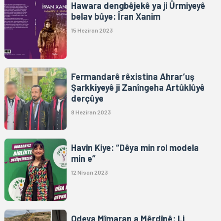
Hawara dengbêjekê ya ji Ûrmiyeyê
belav bûye: Îran Xanim
15 Hezîran 2023
Fermandarê rêxistina Ahrar’uş
Şarkkiyeyê ji Zanîngeha Artûklûyê
derçûye
8 Hezîran 2023
Havîn Kiye: “Dêya min rol modela
min e”
12 Nîsan 2023
Odeya Mîmaran a Mêrdînê: Li