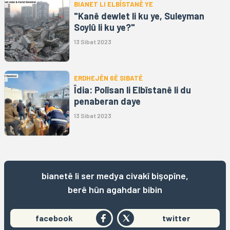
BIANET LI ELBÎSTANÊ YE
"Kanê dewlet li ku ye, Suleyman
Soylû li ku ye?"
13 Sibat 2023
ERDHEJÊN 6Ê SIBATÊ
Îdia: Polîsan li Elbîstanê li du
penaberan daye
13 Sibat 2023
bianetê li ser medya civakî bişopîne,
berê hûn agahdar bibin
facebook
twitter