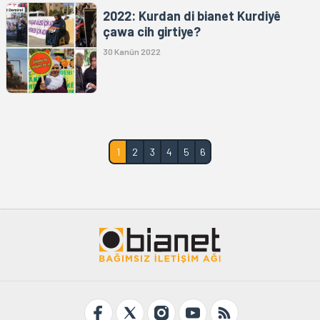
2022: Kurdan di bianet Kurdiyê
çawa cih girtiye?
30 Kanûn 2022
1
2
3
4
5
6