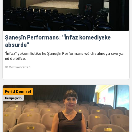
Şaneşîn Performans: "Înfaz komediyeke
absurde"
“Înfaz” yekem lîstike ku Şaneşîn Performans wê di sahneya xwe ya
nû de bilîze.
10 Cotmeh 2023
Ferid Demirel
hevpeyvîn