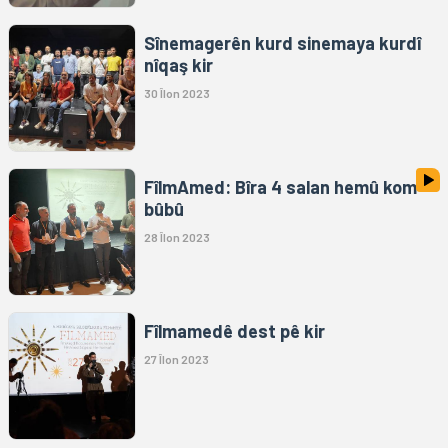
Sînemagerên kurd sinemaya kurdî
nîqaş kir
30 Îlon 2023
FîlmAmed: Bîra 4 salan hemû kom
bûbû
28 Îlon 2023
Fîlmamedê dest pê kir
27 Îlon 2023