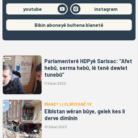
youtube
instagram
Bibin aboneyê bultena bîanetê
Parlamenterê HDPyê Sarisac: “Afet
hebû, serma hebû, lê tenê dewlet
tunebû”
11 Sibat 2023
BÎANET LI ELBÎSTANÊ YE
Elbîstan wêran bûye, gelek kes li
derve dimînin
10 Sibat 2023