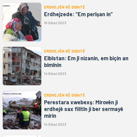
ERDHEJÊN 6Ê SIBATÊ
Erdhejzede: “Em perîşan in”
15 Sibat 2023
ERDHEJÊN 6Ê SIBATÊ
Elbîstan: Em jî nizanin, em biçin an
bimînin
14 Sibat 2023
ERDHEJÊN 6Ê SIBATÊ
Perestara xwebexş: Mirovên ji
erdhejê sax filitîn ji ber sermayê
mirin
14 Sibat 2023