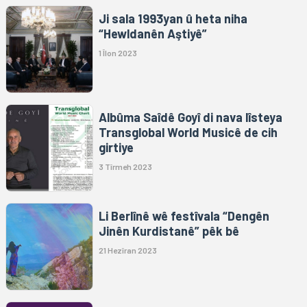
Ji sala 1993yan û heta niha
“Hewldanên Aştiyê”
1 Îlon 2023
Albûma Saîdê Goyî di nava lîsteya
Transglobal World Musicê de cih
girtiye
3 Tîrmeh 2023
Li Berlînê wê festîvala “Dengên
Jinên Kurdistanê” pêk bê
21 Hezîran 2023