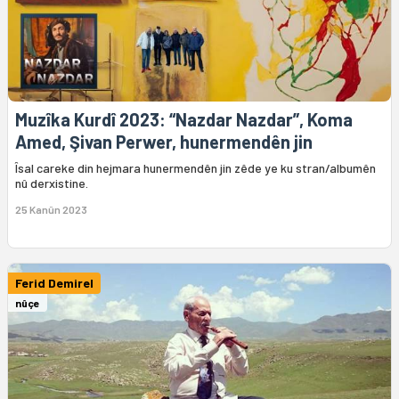
Muzîka Kurdî 2023: “Nazdar Nazdar”, Koma
Amed, Şivan Perwer, hunermendên jin
Îsal careke din hejmara hunermendên jin zêde ye ku stran/albumên
nû derxistine.
25 Kanûn 2023
Ferid Demirel
nûçe