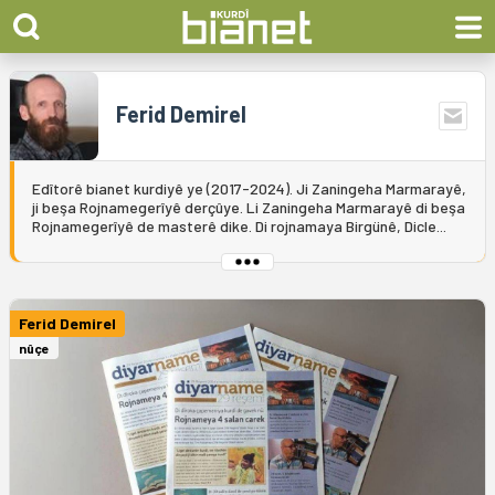
Ferid Demirel
Edîtorê bianet kurdiyê ye (2017-2024). Ji Zaningeha Marmarayê,
ji beşa Rojnamegerîyê derçûye. Li Zaningeha Marmarayê di beşa
Rojnamegerîyê de masterê dike. Di rojnamaya Birgünê, Dicle...
Ferid Demirel
nûçe