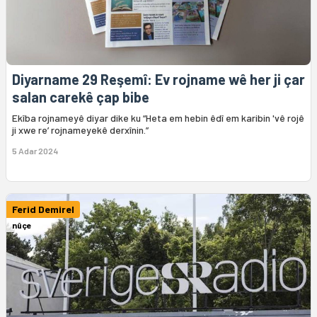
Diyarname 29 Reşemî: Ev rojname wê her ji çar
salan carekê çap bibe
Ekîba rojnameyê diyar dike ku “Heta em hebin êdî em karibin 'vê rojê
ji xwe re’ rojnameyekê derxînin.”
5 Adar 2024
Ferid Demirel
nûçe