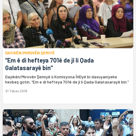
DAYIKÊN/MIROVÊN ŞEMIYÊ
“Em ê di hefteya 701ê de jî li Qada
Galatasarayê bin”
Dayikên/Mirovên Şemiyê û Komisyona İHDyê bi daxuyaniyeke
hevbeş gotin, “Em e di hefteya 701ê de jî li Qada Galatasarayê bin.”
31 Tebax 2018