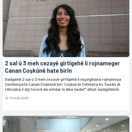
2 sal û 3 meh cezayê girtîgehê li rojnameger
Canan Coşkûnê hate birîn
Dadgehê 2 sal û 3 meh cezayê girtîgehê li nûçegihana rojnameya
Cûmhûriyetê Canan Coşkûnê birî. Coşkun bi tohmeta ku “kesên di
têkoşîna li dijî terorê de erkdar in dike hedef” dihat dadgehkirin.
19 Tîrmeh 2018