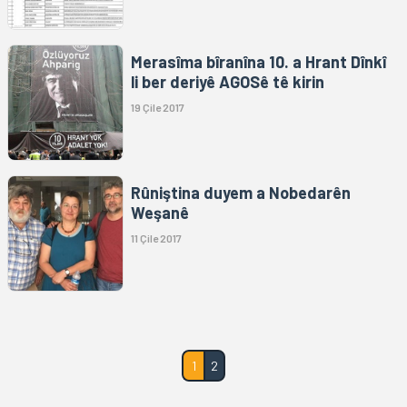
Merasîma bîranîna 10. a Hrant Dînkî
li ber deriyê AGOSê tê kirin
19 Çile 2017
Rûniştina duyem a Nobedarên
Weşanê
11 Çile 2017
1
2