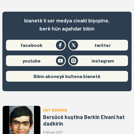
bianetê li ser medya civakî bişopîne,
berê hûn agahdar bibin
facebook
twitter
youtube
instagram
Bibin aboneyê bultena bîanetê
HAT NÛKIRIN
Bersûcê kuştina Berkîn Elvanî hat
dadkirin
6 Nîsan 2017