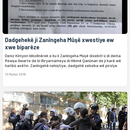
Dadgehekê ji Zanîngeha Mûşê xwestiye ew
xwe biparêze
Deniz Kimyon lêkolînêrek e ku li Zanîngeha Mûşê dixebitî û di dema
Rewşa Awarte de bi Biryarnameya di Hikmê Qanûnan de ji karê wê
hatibû avêtin. Zanîngehê nehiştiye, dadgehê sebeba wê pirsîye.
13 Mijdar 2018