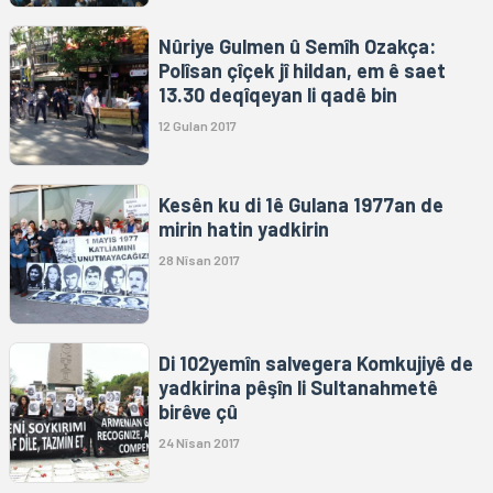
Nûriye Gulmen û Semîh Ozakça:
Polîsan çîçek jî hildan, em ê saet
13.30 deqîqeyan li qadê bin
12 Gulan 2017
Kesên ku di 1ê Gulana 1977an de
mirin hatin yadkirin
28 Nîsan 2017
Di 102yemîn salvegera Komkujiyê de
yadkirina pêşîn li Sultanahmetê
birêve çû
24 Nîsan 2017