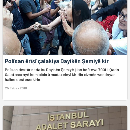
Polîsan êrîşî çalakiya Dayikên Şemiyê kir
Polîsan destûr neda ku Dayikên Şemiyê ji bo hefteya 700î li Qada
Galatasarayê kom bibin û mudaxeleyî kir. Hin xizmên wendayan
haline desteserkirin.
25 Tebax 2018