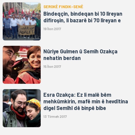
SEROKÊ FINDIK-SENÊ
Bindeqçin, bindeqan bi 10 lîreyan
difiroşin, li bazarê bi 70 lîreyan e
19 Îlon 2017
Nûriye Gulmen û Semîh Ozakça
nehatin berdan
15 Îlon 2017
Esra Ozakça: Ez li malê bêm
mehkûmkirin, mafê min ê hevdîtina
digel Semîhî dê binpê bibe
13 Tîrmeh 2017