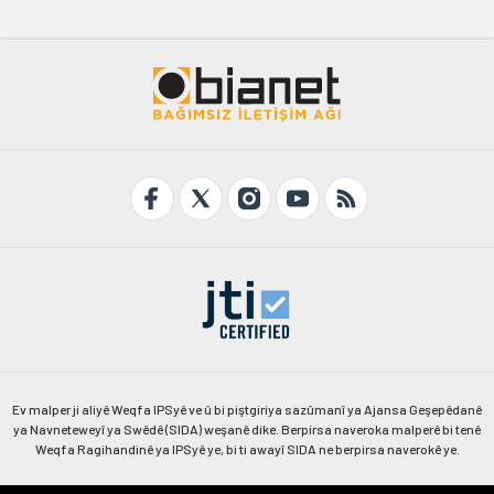
Ev malper ji aliyê Weqfa IPSyê ve û bi piştgiriya sazûmanî ya Ajansa Geşepêdanê
ya Navneteweyî ya Swêdê (SIDA) weşanê dike. Berpirsa naveroka malperê bi tenê
Weqfa Ragihandinê ya IPSyê ye, bi ti awayî SIDA ne berpirsa naverokê ye.