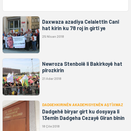
Daxwaza azadiya Celalettîn Canî
hat kirin ku 78 roj in girtî ye
25 Nîsan 2018
Newroza Stenbolê li Bakirkoyê hat
pîrozkirin
21 Adar 2018
DADGEHKIRINÊN AKADEMISYENÊN AŞTÎXWAZ
Dadgehê biryar girt ku dosyaya li
13emîn Dadgeha Cezayê Giran bînin
18 Çile 2018