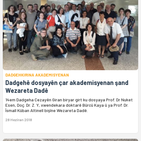
DADGEHKIRINA AKADEMISYENAN
Dadgehê dosyayên çar akademisyenan şand
Wezareta Dadê
14em Dadgeha Cezayên Giran biryar girt ku dosyaya Prof. Dr Nuket
Esen, Doç. Dr. Z. Y, xwendekara doktarê Bûrcû Kaya û ya Prof. Dr.
Îsmaîl Kûban Altinelî bişîne Wezareta Dadê.
28 Hezîran 2018