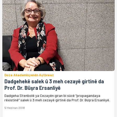
Doza Akademîsyenên Aştîxwaz
Dadgehekê salek û 3 meh cezayê girtinê da
Prof. Dr. Büşra Ersanliyê
Dadgeha Stenbolê ya Cezayên giran bi sûcê “propagandaya
rêxistinê” salek û 3 meh cezayê girtinê da Prof. Dr. Büşra Ersanlıyê.
5 Hezîran 2018