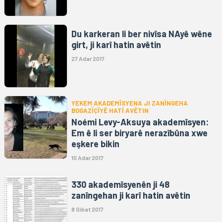
Du karkeran li ber nivîsa NAyê wêne
girt, ji karî hatin avêtin
27 Adar 2017
YEKEM AKADEMÎSYENA JI ZANÎNGEHA
BOGAZÎÇÎYÊ HATÎ AVÊTIN
Noémi Levy-Aksuya akademîsyen:
Em ê li ser biryarê nerazîbûna xwe
eşkere bikin
10 Adar 2017
330 akademîsyenên ji 48
zanîngehan ji karî hatin avêtin
8 Sibat 2017