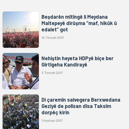
Beşdarên mîtîngê li Meydana
Maltepeyê dirûşma “maf, hikûk û
edalet” got
10 Tîrmeh 2017
Nehiştin heyeta HDPyê biçe ber
Girtîgeha Kandirayê
3 Tîrmeh 2017
Di çaremîn salvegera Berxwedana
Geziyê de polîsan dîsa Taksîm
dorpêç kirin
1 Hezîran 2017