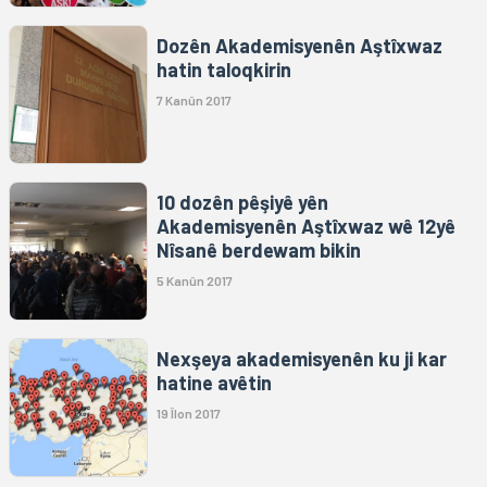
Dozên Akademisyenên Aştîxwaz
hatin taloqkirin
7 Kanûn 2017
10 dozên pêşiyê yên
Akademisyenên Aştîxwaz wê 12yê
Nîsanê berdewam bikin
5 Kanûn 2017
Nexşeya akademisyenên ku ji kar
hatine avêtin
19 Îlon 2017