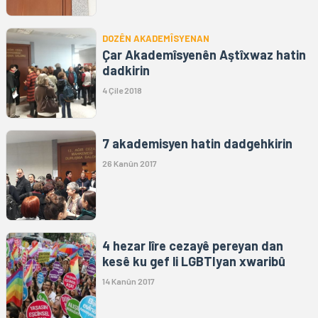
DOZÊN AKADEMÎSYENAN
Çar Akademîsyenên Aştîxwaz hatin
dadkirin
4 Çile 2018
7 akademisyen hatin dadgehkirin
26 Kanûn 2017
4 hezar lîre cezayê pereyan dan
kesê ku gef li LGBTIyan xwaribû
14 Kanûn 2017