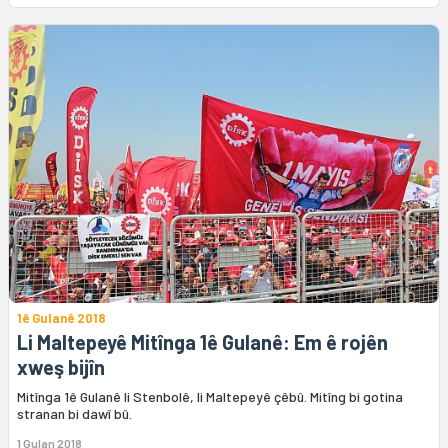
1ê Gulanê 2018
Li Maltepeyê Mitînga 1ê Gulanê: Em ê rojên
xweş bijîn
Mitînga 1ê Gulanê li Stenbolê, li Maltepeyê çêbû. Mitîng bi gotina
stranan bi dawî bû.
1 Gulan 2018