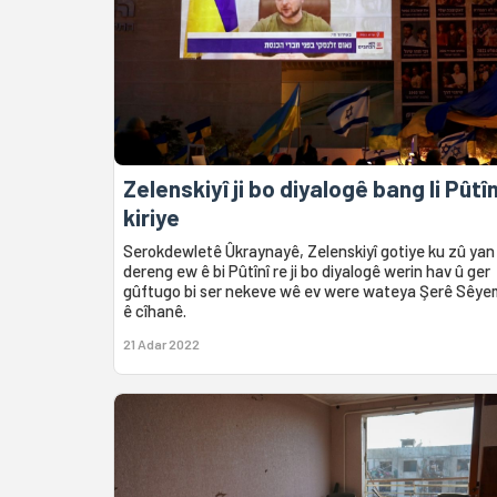
Zelenskiyî ji bo diyalogê bang li Pûtîn
kiriye
Serokdewletê Ûkraynayê, Zelenskiyî gotiye ku zû yan
dereng ew ê bi Pûtînî re ji bo diyalogê werin hav û ger
gûftugo bi ser nekeve wê ev were wateya Şerê Sêye
ê cîhanê.
21 Adar 2022