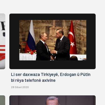
Li ser daxwaza Tirkiyeyê, Erdogan û Pûtîn
bi rêya telefonê axivîne
28 Sibat 2020