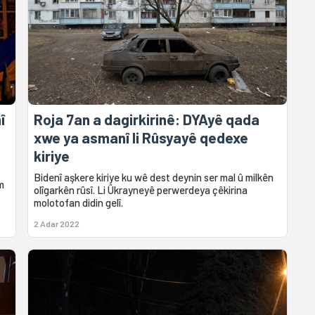
î
Roja 7an a dagirkirinê: DYAyê qada
xwe ya asmanî li Rûsyayê qedexe
kiriye
Bidenî aşkere kiriye ku wê dest deynin ser mal û milkên
m
olîgarkên rûsî. Li Ûkrayneyê perwerdeya çêkirina
molotofan didin gelî.
2 Adar 2022