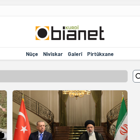
Nûçe
Nivîskar
Galerî
Pirtûkxane