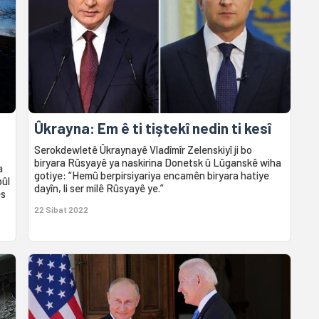
Ûkrayna: Em ê ti tiştekî nedin ti kesî
Serokdewletê Ûkraynayê Vladîmîr Zelenskiyî ji bo
biryara Rûsyayê ya naskirina Donetsk û Lûganskê wiha
a
gotiye: “Hemû berpirsiyariya encamên biryara hatiye
bûl
dayîn, li ser milê Rûsyayê ye.”
es
22 Sibat 2022