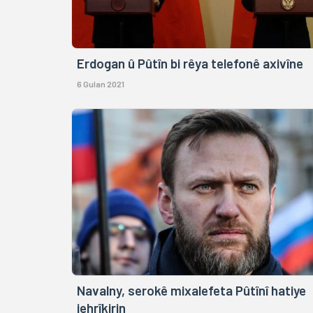
Erdogan û Pûtîn bi rêya telefonê axivîne
6 Gulan 2021
Navalny, serokê mixalefeta Pûtînî hatiye
jehrîkirin