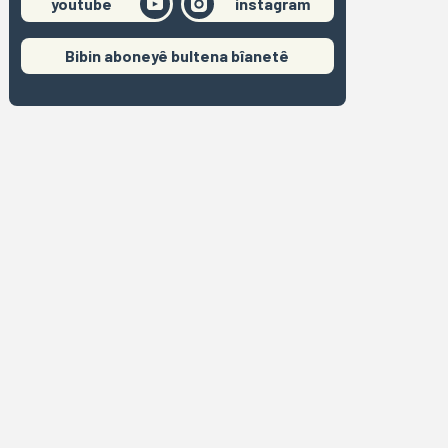
youtube
instagram
Bibin aboneyê bultena bîanetê