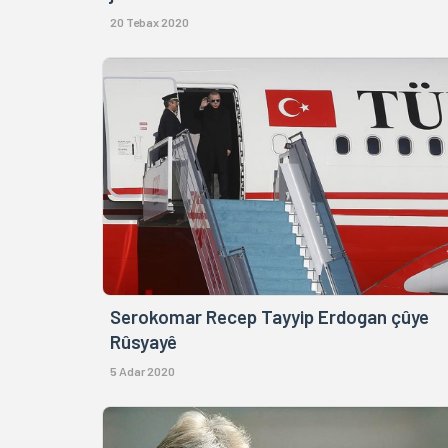
20 Tebax 2020
Serokomar Recep Tayyip Erdogan çûye
Rûsyayê
5 Adar 2020