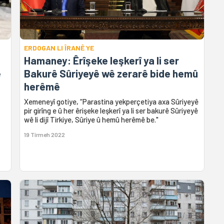
ERDOGAN LI ÎRANÊ YE
Hamaney: Êrîşeke leşkerî ya li ser
e
Bakurê Sûriyeyê wê zerarê bide hemû
herêmê
Xemeneyî gotiye, “Parastina yekperçetiya axa Sûriyeyê
pir girîng e û her êrişeke leşkerî ya li ser bakurê Sûriyeyê
wê li dijî Tirkiye, Sûriye û hemû herêmê be."
19 Tîrmeh 2022