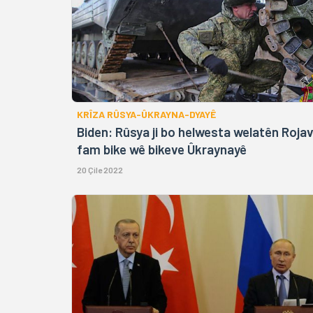
KRÎZA RÛSYA-ÛKRAYNA-DYAYÊ
Biden: Rûsya ji bo helwesta welatên Roja
fam bike wê bikeve Ûkraynayê
20 Çile 2022