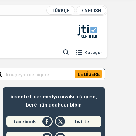
TÜRKÇE
ENGLISH
Kategorî
LE BİGERE
bianetê li ser medya civakî bişopîne,
berê hûn agahdar bibin
facebook
twitter