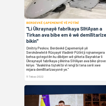
BERDEVKÊ ÇAPEMENIYÊ YÊ PÛTÎNÎ
"Li Ûkraynayê fabrîkaya SIHAyan a
Tirkan ava bibe em ê wê demîlîtarîz
bikin"
Dmîtriy Peskov, Berdevkê Çapemeniyê yê
Serokdewletê Rûsyayê Vladimîr Pûtînî ji rojnamegera
behsa gotegotên ku dibêjen wê şîrketa Bayraktar li
Ûkraynayê fabrîkaya çêkirina SIHAyan ava bike şîrove
kiriye: "Avakirina tiştekî bi vî rengî bi tena serê xwe
mijara demîlîtarîzasyonê ye."
11 Tebax 2022