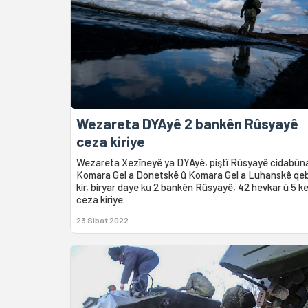
Wezareta DYAyê 2 bankên Rûsyayê
ceza kiriye
Wezareta Xezîneyê ya DYAyê, piştî Rûsyayê cidabûn
Komara Gel a Donetskê û Komara Gel a Luhanskê qe
kir, biryar daye ku 2 bankên Rûsyayê, 42 hevkar û 5 k
ceza kiriye.
23 Sibat 2022