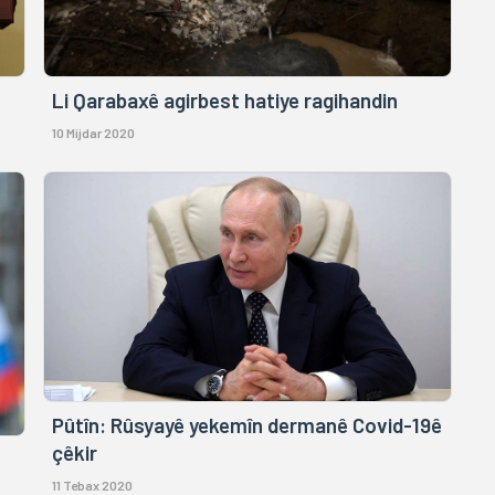
Li Qarabaxê agirbest hatiye ragihandin
10 Mijdar 2020
Pûtîn: Rûsyayê yekemîn dermanê Covid-19ê
çêkir
11 Tebax 2020