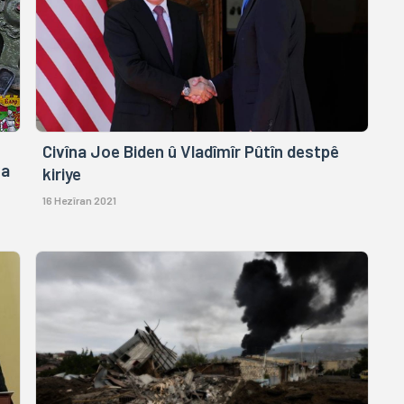
Civîna Joe Biden û Vladîmîr Pûtîn destpê
va
kiriye
16 Hezîran 2021