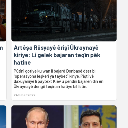
em
Artêşa Rûsyayê êrîşî Ûkraynayê
kiriye: Li gelek bajaran teqîn pêk
hatine
Pûtînî gotiye ku wan li bajarê Donbasê dest bi
“operasyona leşkerî ya taybet” kiriye. Piştî vê
daxuyaniyê li paytext Kîev û çendîn bajarên din ên
Ûkraynayê dengê teqînan hatiye bihîstin.
24 Sibat 2022