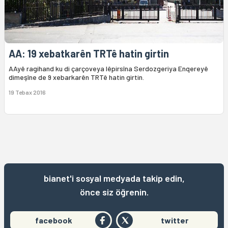
AA: 19 xebatkarên TRTê hatin girtin
AAyê ragihand ku di çarçoveya lêpirsîna Serdozgeriya Enqereyê
dimeşîne de 9 xebarkarên TRTê hatin girtin.
19 Tebax 2016
bianet'i sosyal medyada takip edin,
önce siz öğrenin.
facebook
twitter