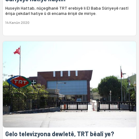
Huseyîn Hattab, nûçegîhanê TRT erebiyê li El Baba Sûriyeyê rastî
êrişa çekdarî hatiye û di encama êrişê de miriye.
14 Kanûn 2020
Gelo televizyona dewletê, TRT bêalî ye?