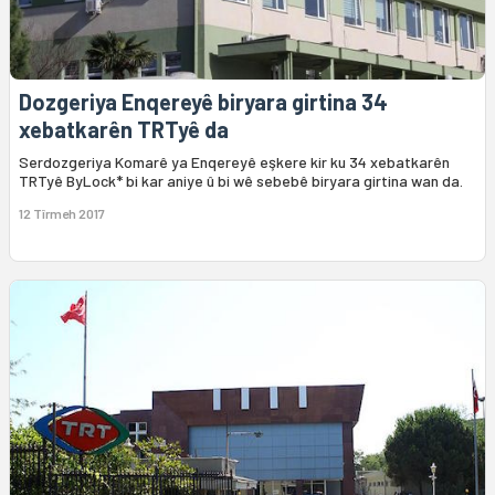
Dozgeriya Enqereyê biryara girtina 34
xebatkarên TRTyê da
Serdozgeriya Komarê ya Enqereyê eşkere kir ku 34 xebatkarên
TRTyê ByLock* bi kar aniye û bi wê sebebê biryara girtina wan da.
12 Tîrmeh 2017