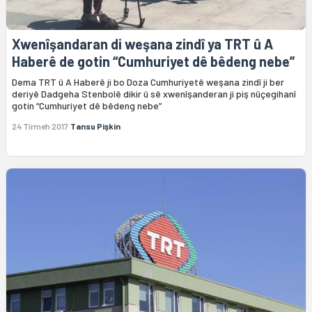
Xwenîşandaran di weşana zindî ya TRT û A
Haberê de gotin “Cumhuriyet dê bêdeng nebe”
Dema TRT û A Haberê ji bo Doza Cumhuriyetê weşana zindî ji ber
deriyê Dadgeha Stenbolê dikir û sê xwenîşanderan ji piş nûçegihanî
gotin “Cumhuriyet dê bêdeng nebe”
24 Tîrmeh 2017
Tansu Pişkin