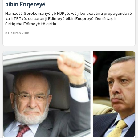
bibin Enqereyê
Namzetê Serokomariyê yê HDPyê, wê ji bo axavtina propagandayê
ya li TRTyê, du caran ji Edîrneyê bibin Enqereyê. Demîrtaş li
Girtîgeha Edîrneyê tê girtin.
8 Hezîran 2018