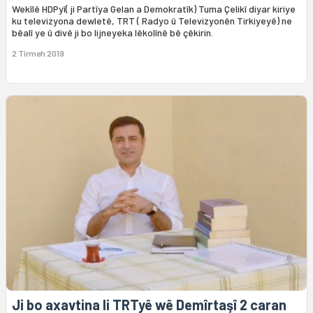
Wekîlê HDPyî( ji Partîya Gelan a Demokratîk) Tuma Çelikî diyar kiriye
ku televizyona dewletê, TRT ( Radyo û Televizyonên Tirkiyeyê) ne
bêalî ye û divê ji bo lijneyeka lêkolînê bê çêkirin.
2 Tîrmeh 2019
Ji bo axavtina li TRTyê wê Demîrtaşî 2 caran