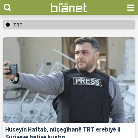
TRT
Huseyîn Hattab, nûçegîhanê TRT erebiyê li
Sûriyeyê hatiye kuştin