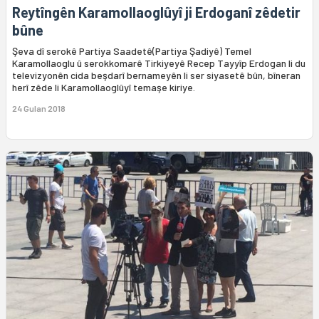
Reytîngên Karamollaoglûyî ji Erdoganî zêdetir
bûne
Şeva dî serokê Partiya Saadetê(Partiya Şadiyê) Temel
Karamollaoglu û serokkomarê Tirkiyeyê Recep Tayyîp Erdogan li du
televizyonên cida beşdarî bernameyên li ser siyasetê bûn, bîneran
herî zêde li Karamollaoglûyî temaşe kiriye.
24 Gulan 2018