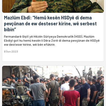
Mazlûm Ebdî: “Hemû kesên HSDyê di dema
pevçûnan de ew desteser kirine, wê serbest
bibin”
Fermandarê Giştî yê Hêzên Sûriyeya Demokratîk (HSD), Mazlûm
Ebdiyî got ku hemû kesên li Dêra Zorê di dema pevçûnan de HSDyê
ew desteser kirine, wê bên efûkirin.
8 Îlon 2023