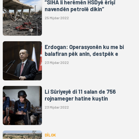
“SÎHA li herêmên HSDyê êrîşî
navendên petrolê dikin”
25 Mijdar 2022
Erdogan: Operasyonên ku me bi
balafiran pêk anîn, destpêk e
23 Mijdar 2022
Li Sûriyeyê di 11 salan de 756
rojnameger hatine kuştin
23 Mijdar 2022
DÎLOK