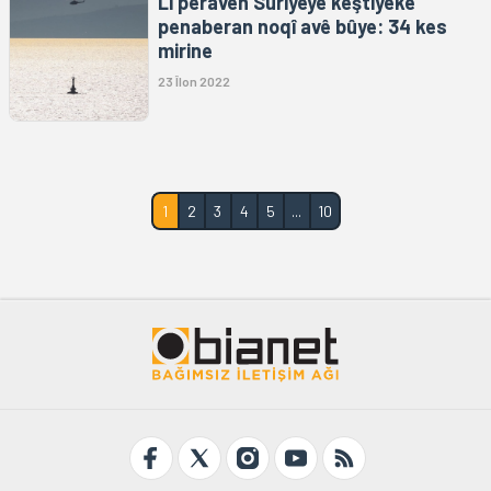
Li peravên Sûriyeyê keştiyeke
penaberan noqî avê bûye: 34 kes
mirine
23 Îlon 2022
1
2
3
4
5
...
10