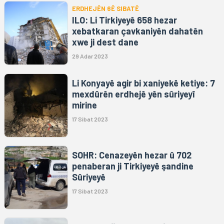
ERDHEJÊN 6Ê SIBATÊ
ILO: Li Tirkiyeyê 658 hezar
xebatkaran çavkaniyên dahatên
xwe ji dest dane
29 Adar 2023
Li Konyayê agir bi xaniyekê ketiye: 7
mexdûrên erdhejê yên sûriyeyî
mirine
17 Sibat 2023
SOHR: Cenazeyên hezar û 702
penaberan ji Tirkiyeyê şandine
Sûriyeyê
17 Sibat 2023