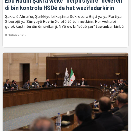
Ebû Hatim Şakra weke "berpirsiyarê" deverên
di bin kontrola HSDê de hat wezîfedarkirin
Şakra û Ahrar’uş Şarkkiye bi kuştina Sekretera Giştî ya ya Partiya
Siberojê ya Sûriyeyê Hevrîn Xelefê tê tohmetkirin. Her weha bi
gelek kuştinên din ên sivîlan jî. NYê ew bi “sûcê şer” tawanbar kiribû.
8 Gulan 2025