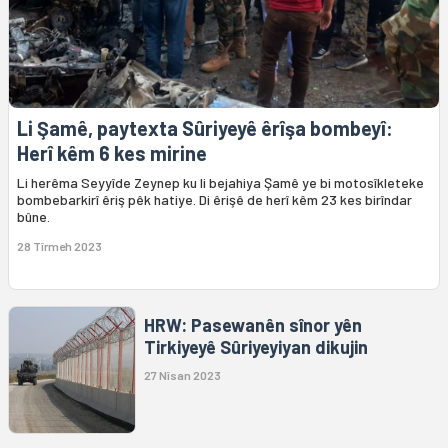
Li Şamê, paytexta Sûriyeyê êrîşa bombeyî:
Herî kêm 6 kes mirine
Li herêma Seyyîde Zeynep ku li bejahiya Şamê ye bi motosîkleteke
bombebarkirî êriş pêk hatiye. Di êrişê de herî kêm 23 kes birîndar
bûne.
28 Tîrmeh 2023
HRW: Pasewanên sînor yên
Tirkiyeyê Sûriyeyiyan dikujin
27 Nîsan 2023