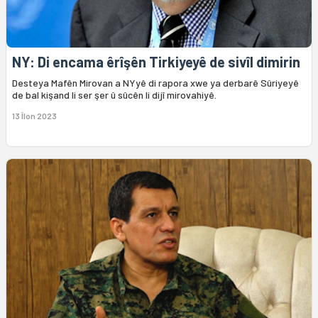
NY: Di encama êrîşên Tirkiyeyê de sivîl dimirin
Desteya Mafên Mirovan a NYyê di rapora xwe ya derbarê Sûriyeyê
de bal kişand li ser şer û sûcên li dijî mirovahiyê.
13 Îlon 2023