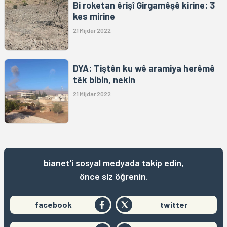
Bi roketan êrişî Girgamêşê kirine: 3
kes mirine
21 Mijdar 2022
DYA: Tiştên ku wê aramiya herêmê
têk bibin, nekin
21 Mijdar 2022
bianet'i sosyal medyada takip edin,
önce siz öğrenin.
facebook
twitter