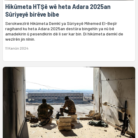
Hikûmeta HTŞê wê heta Adara 2025an
Sûriyeyê birêve bibe
Serokwezîrê Hikûmeta Demkî ya Sûriyeyê Mihemed El-Beşîr
ragihand ku heta Adara 2025an destûra bingehîn ya nû bê
amadekirin û pesendkirin dê li ser kar bin. Di hikûmeta demkî de
wezîrên jin nînin.
11 Kanûn 2024