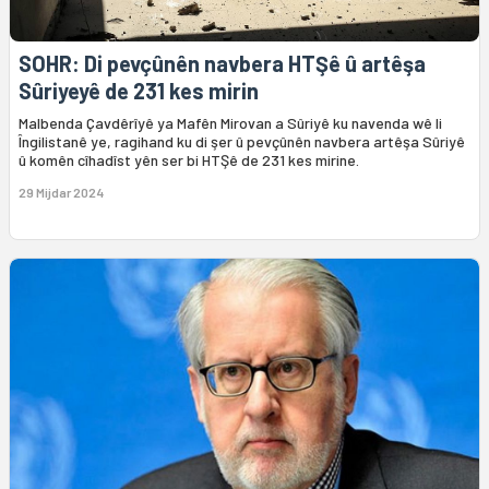
SOHR: Di pevçûnên navbera HTŞê û artêşa
Sûriyeyê de 231 kes mirin
Malbenda Çavdêrîyê ya Mafên Mirovan a Sûriyê ku navenda wê li
Îngilistanê ye, ragihand ku di şer û pevçûnên navbera artêşa Sûriyê
û komên cîhadîst yên ser bi HTŞê de 231 kes mirine.
29 Mijdar 2024