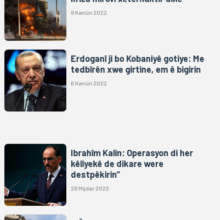
9 Kanûn 2022
Erdoganî ji bo Kobaniyê gotiye: Me
tedbîrên xwe girtine, em ê bigirin
6 Kanûn 2022
Ibrahîm Kalin: Operasyon di her
kêliyekê de dikare were
destpêkirin”
29 Mijdar 2022