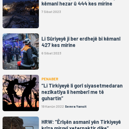
kêmanî hezar û 444 kes mirine
7 Sibat 2023
Li Sûriyeyê ji ber erdhejê bi kêmanî
427 kes mirine
6 Sibat 2023
PENABER
“Li Tirkiyeyê li gorî siyasetmedaran
nezîkatîya li hemberî me tê
guhartin”
19 Kanûn 2022
Semra Yansit
HRW: “Êrîşên asmanî yên Tirkiyeyê
krîza mirovî xeternaktir dike”