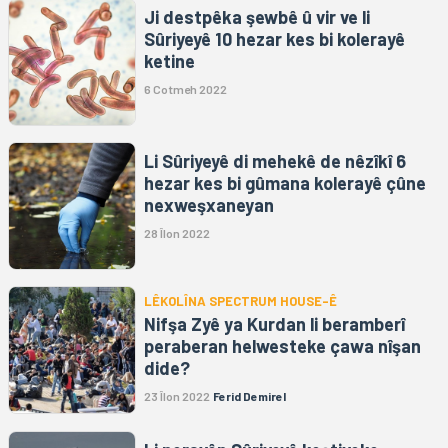
Ji destpêka şewbê û vir ve li
Sûriyeyê 10 hezar kes bi kolerayê
ketine
6 Cotmeh 2022
Li Sûriyeyê di mehekê de nêzîkî 6
hezar kes bi gûmana kolerayê çûne
nexweşxaneyan
28 Îlon 2022
LÊKOLÎNA SPECTRUM HOUSE-Ê
Nifşa Zyê ya Kurdan li beramberî
peraberan helwesteke çawa nîşan
dide?
23 Îlon 2022
Ferid Demirel