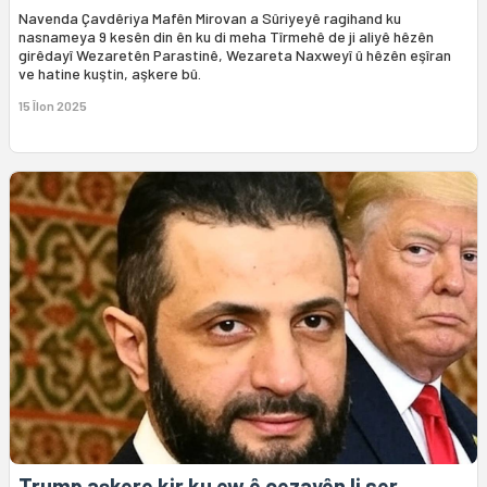
Navenda Çavdêriya Mafên Mirovan a Sûriyeyê ragihand ku
nasnameya 9 kesên din ên ku di meha Tîrmehê de ji aliyê hêzên
girêdayî Wezaretên Parastinê, Wezareta Naxweyî û hêzên eşîran
ve hatine kuştin, aşkere bû.
15 Îlon 2025
Trump aşkere kir ku ew ê cezayên li ser