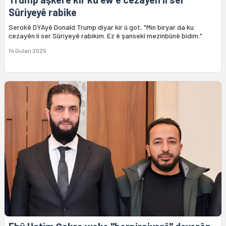
Sûriyeyê rabike
Serokê DYAyê Donald Trump diyar kir û got, "Min biryar da ku
cezayên li ser Sûriyeyê rabikim. Ez ê şansekî mezinbûnê bidim."
14 Gulan 2025