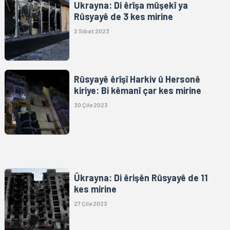
Ukrayna: Di êrîşa mûşekî ya
Rûsyayê de 3 kes mirine
2 Sibat 2023
Rûsyayê êrîşî Harkiv û Hersonê
kiriye: Bi kêmanî çar kes mirine
30 Çile 2023
Ûkrayna: Di êrişên Rûsyayê de 11
kes mirine
27 Çile 2023