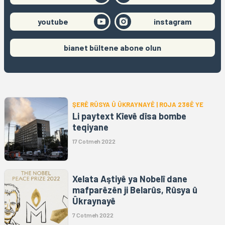
youtube
instagram
bianet bültene abone olun
ŞERÊ RÛSYA Û ÛKRAYNAYÊ | ROJA 236Ê YE
Li paytext Kîevê dîsa bombe
teqiyane
17 Cotmeh 2022
Xelata Aştiyê ya Nobelî dane
mafparêzên ji Belarûs, Rûsya û
Ûkraynayê
7 Cotmeh 2022