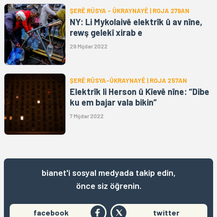
ŞERÊ RÛSYA - ÛKRAYNAYÊ | ROJA 279AN
NY: Li Mykolaivê elektrîk û av nîne,
rewş gelekî xirab e
29 Mijdar 2022
ŞERÊ RÛSYA-ÛKRAYNAYÊ | ROJA 257AN
Elektrîk li Herson û Kîevê nîne: “Dibe
ku em bajar vala bikin”
7 Mijdar 2022
bianet'i sosyal medyada takip edin,
önce siz öğrenin.
facebook
twitter