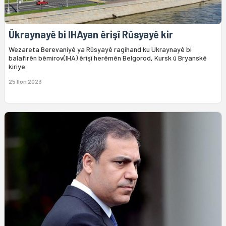
Ûkraynayê bi IHAyan êrişî Rûsyayê kir
Wezareta Berevaniyê ya Rûsyayê ragihand ku Ukraynayê bi
balafirên bêmirov(IHA) êrîşî herêmên Belgorod, Kursk û Bryanskê
kiriye.
25 Îlon 2023