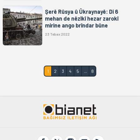
Şerê Rûsya û Ûkraynayê: Di 6
mehan de nêzîkî hezar zarokî
mirine ango brîndar bûne
23 Tebax 2022
1
2
3
4
5
...
8