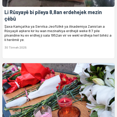
Li Rûsyayê bi pileya 8,8an erdehejek mezin
çêbû
Şaxa Kamçatka ya Servîsa Jeofîzîkê ya Akademiya Zanistan a
Rûsyayê aşkere kir ku wan mezinahiya erdhejê weke 8.7 pile
pîvandine ku ev erdhej ji sala 1952an vir ve wekî erdheja herî bihêz a
li herêmê ye.
30 Tîrmeh 2025