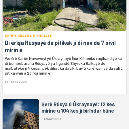
ŞERÊ ÛKRAYNA Û RÛSYAYÊ
Di êrîşa Rûsyayê de pitikek jî di nav de 7 sivîl
mirin e
Wezîrê Karên Navxweyî yê Ûkraynayê Îhor Klîmenko ragihandiye ku
di bombebarana Rûsyayê ya li gundê Shyroka Balkayê de
malbateke ji 4 kesan pêk dihat ku dayik, bav û kurê wan yê du salî û
pitika wan a 23 rojî mirin e.
14 Tebax 2023
Şerê Rûsya û Ûkraynayê: 12 kes
mirine û 104 kes jî birîndar bûne
1 Tebax 2023