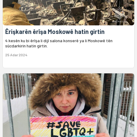
Êrişkarên êrîşa Moskowê hatin girtin
4 kesên ku bi êrîşa li dijî salona konserê ya li Moskowê tên
sûcdarkirin hatin girtin.
25 Adar 2024