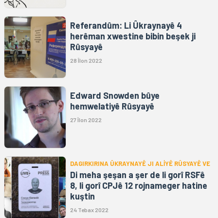
Referandûm: Li Ûkraynayê 4
herêman xwestine bibin beşek ji
Rûsyayê
28 Îlon 2022
Edward Snowden bûye
hemwelatiyê Rûsyayê
27 Îlon 2022
DAGIRKIRINA ÛKRAYNAYÊ JI ALİYÊ RÛSYAYÊ VE
Di meha şeşan a şer de li gorî RSFê
8, li gorî CPJê 12 rojnameger hatine
kuştin
24 Tebax 2022