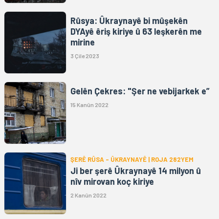
Rûsya: Ûkraynayê bi mûşekên
DYAyê êriş kiriye û 63 leşkerên me
mirine
3 Çile 2023
Gelên Çekres: "Şer ne vebijarkek e”
15 Kanûn 2022
ŞERÊ RÛSA – ÛKRAYNAYÊ | ROJA 282YEM
Ji ber şerê Ûkraynayê 14 milyon û
nîv mirovan koç kiriye
2 Kanûn 2022