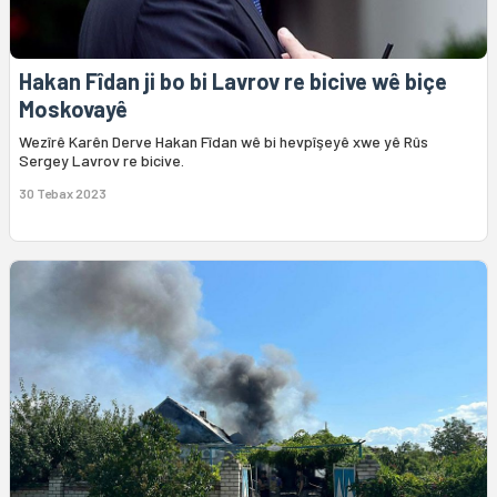
Hakan Fîdan ji bo bi Lavrov re bicive wê biçe
Moskovayê
Wezîrê Karên Derve Hakan Fîdan wê bi hevpîşeyê xwe yê Rûs
Sergey Lavrov re bicive.
30 Tebax 2023