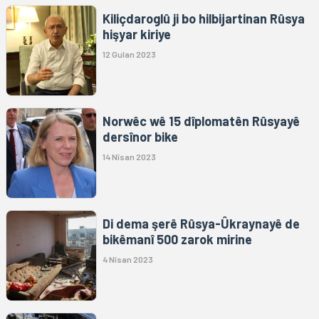
Kiliçdaroglû ji bo hilbijartinan Rûsya
hişyar kiriye
12 Gulan 2023
Norwêc wê 15 dîplomatên Rûsyayê
dersînor bike
14 Nîsan 2023
Di dema şerê Rûsya-Ûkraynayê de
bikêmanî 500 zarok mirine
4 Nîsan 2023