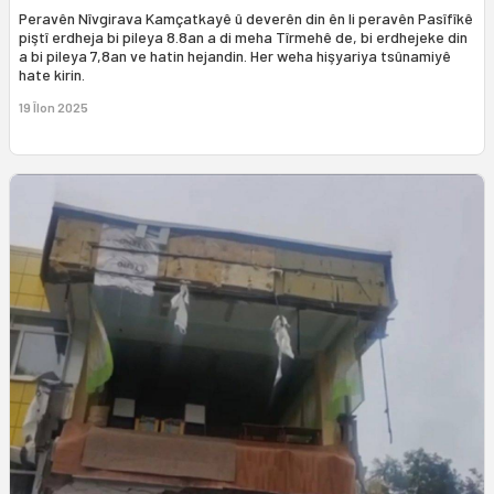
Peravên Nîvgirava Kamçatkayê û deverên din ên li peravên Pasîfîkê
piştî erdheja bi pileya 8.8an a di meha Tîrmehê de, bi erdhejeke din
a bi pileya 7,8an ve hatin hejandin. Her weha hişyariya tsûnamiyê
hate kirin.
19 Îlon 2025