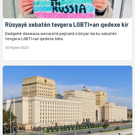
Rûsyayê xebatên tevgera LGBTI+an qedexe kir
Dadgehê daxwaza wezaretê pejirand û biryar da ku xebatên
tevgera LGBTI+an qedexe bibe.
30 Mijdar 2023