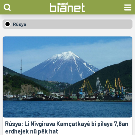
Rûsya
Rûsya: Li Nîvgirava Kamçatkayê bi pileya 7,8an
erdhejek nû pêk hat