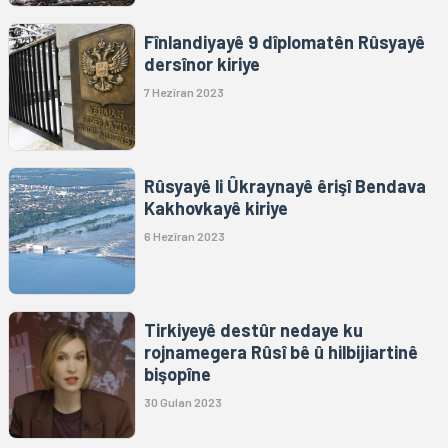
Fînlandiyayê 9 dîplomatên Rûsyayê
dersînor kiriye
7 Hezîran 2023
Rûsyayê li Ûkraynayê êrişî Bendava
Kakhovkayê kiriye
6 Hezîran 2023
Tirkiyeyê destûr nedaye ku
rojnamegera Rûsî bê û hilbijiartinê
bişopîne
30 Gulan 2023