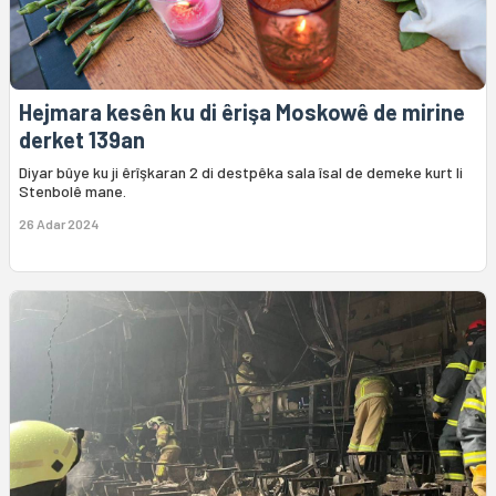
Hejmara kesên ku di êrişa Moskowê de mirine
derket 139an
Diyar bûye ku ji êrîşkaran 2 di destpêka sala îsal de demeke kurt li
Stenbolê mane.
26 Adar 2024