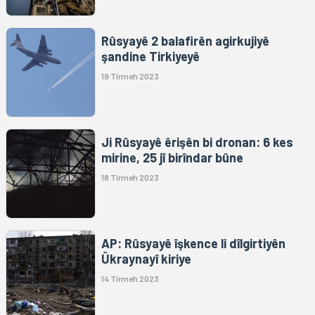
Rûsyayê 2 balafirên agirkujiyê
şandine Tirkiyeyê
19 Tîrmeh 2023
Ji Rûsyayê êrişên bi dronan: 6 kes
mirine, 25 jî birîndar bûne
18 Tîrmeh 2023
AP: Rûsyayê îşkence li dîlgirtiyên
Ûkraynayî kiriye
14 Tîrmeh 2023