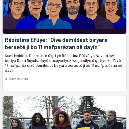
Rêxistina Efûyê: “Divê demildest biryara
beraetê ji bo 11 mafparêzan bê dayîn”
Kumi Naidoo, Sekreterê Giştî yê Rêxistina Efûyê ya Navnetewî
beriya Doza Buyukadayê daxuyaniyek weşandiye û gotiye ku “Divê
11 mafparêz divê demildest biryara beraetê ji bo 11 mafparêzan bê
dayîn.
9 Cotmeh 2019