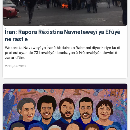
Îran: Rapora Rêxistina Navneteweyî ya Efûyê
ne rast e
Wezareta Navxweyî ya Îranê Abdulreza Rahmanî dîyar kiriye ku di
protestoyan de 731 avahîyên bankayan û 140 avahîyên dewletê
zarar dîtine.
27 Mijdar 2019