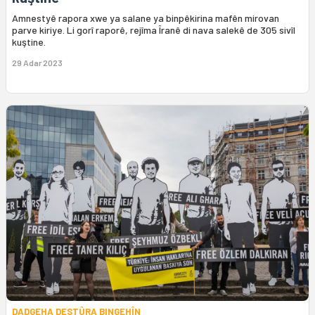
Amnestyê rapora xwe ya salane ya binpêkirina mafên mirovan
parve kiriye. Li gorî raporê, rejîma Îranê di nava salekê de 305 sivîl
kuştine.
29 Adar 2023
DADGEHA DESTÛRA BINGEHÎN