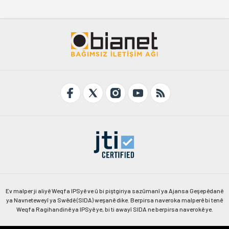
Ev malper ji aliyê Weqfa IPSyê ve û bi piştgiriya sazûmanî ya Ajansa Geşepêdanê
ya Navneteweyî ya Swêdê (SIDA) weşanê dike. Berpirsa naveroka malperê bi tenê
Weqfa Ragihandinê ya IPSyê ye, bi ti awayî SIDA ne berpirsa naverokê ye.