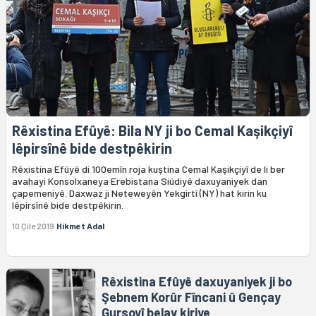
Rêxistina Efûyê: Bila NY ji bo Cemal Kaşikçiyî
lêpirsînê bide destpêkirin
Rêxistina Efûyê di 100emîn roja kuştina Cemal Kaşikçiyî de li ber
avahayi Konsolxaneya Erebistana Siûdiyê daxuyaniyek dan
çapemeniyê. Daxwaz ji Neteweyên Yekgirtî (NY) hat kirin ku
lêpirsînê bide destpêkirin.
10 Çile 2019
Hikmet Adal
Rêxistina Efûyê daxuyaniyek ji bo
Şebnem Korûr Fîncani û Gençay
Gursoyî belav kiriye