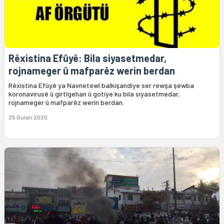
Rêxistina Efûyê: Bila siyasetmedar,
rojnameger û mafparêz werin berdan
Rêxistina Efûyê ya Navnetewî balkişandiye ser rewşa şewba
koronavirusê û girtîgehan û gotiye ku bila siyasetmedar,
rojnameger û mafparêz werin berdan.
25 Gulan 2020