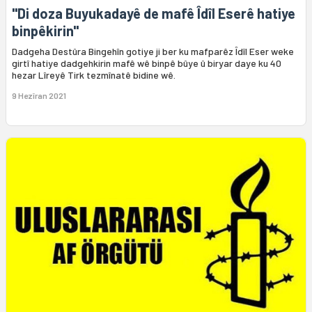
"Di doza Buyukadayê de mafê Îdîl Eserê hatiye
binpêkirin"
Dadgeha Destûra Bingehîn gotiye ji ber ku mafparêz Îdîl Eser weke
girtî hatiye dadgehkirin mafê wê binpê bûye û biryar daye ku 40
hezar Lîreyê Tirk tezmînatê bidine wê.
9 Hezîran 2021