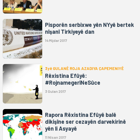
Pisporên serbixwe yên NYyê bertek
nîşanî Tirkiyeyê dan
14 Mijdar 2017
3yê GULANÊ ROJA AZADIYA ÇAPEMENIYÊ
Rêxistina Efûyê:
#RojnamegerîNeSûce
3 Gulan 2017
Rapora Rêxistina Efûyê balê
dikişîne ser cezayên darvekirinê
yên li Asyayê
11 Nîsan 2017