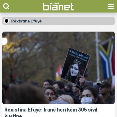
Rêxistina Efûyê
Rêxistina Efûyê: Îranê herî kêm 305 sivîl
kuştine