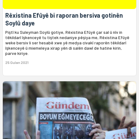
Rêxistina Efûyê bi raporan bersiva gotinên
Soylû daye
Piştî ku Suleyman Soylû gotiye, Rêxistina Efûyê çar sal û nîv in
têkildarî îşkenceyê tu tiştek nedaniye pêşiya me, Rêxistina Efûyê
weke bersiv li ser hesabê xwe yê medya civakî raporên têkildarî
îşkenceyê û miemeleya xirap yên di salên dawî de hatine kirin,
parve kiriye.
25 Gulan 2021