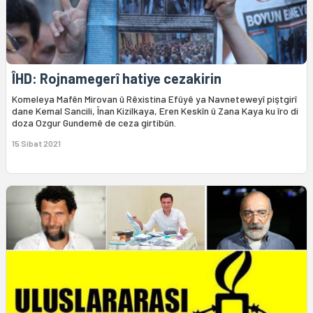
ÎHD: Rojnamegerî hatiye cezakirin
Komeleya Mafên Mirovan û Rêxistina Efûyê ya Navneteweyî piştgirî
dane Kemal Sancili, Înan Kizilkaya, Eren Keskîn û Zana Kaya ku îro di
doza Ozgur Gundemê de ceza girtibûn.
15 Sibat 2021