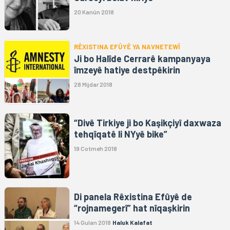
20 Kanûn 2018
RÊXISTINA EFÛYÊ YA NAVNETEWÎ
Ji bo Halîde Cerrarê kampanyaya
îmzeyê hatiye destpêkirin
28 Mijdar 2018
“Divê Tirkiye ji bo Kaşikçiyî daxwaza
tehqîqatê li NYyê bike”
19 Cotmeh 2018
Di panela Rêxistina Efûyê de
“rojnamegerî” hat nîqaşkirin
14 Gulan 2018
Haluk Kalafat