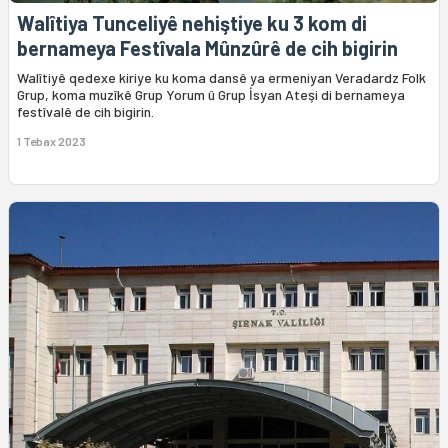
Walîtiya Tunceliyê nehiştiye ku 3 kom di
bernameya Festîvala Mûnzûrê de cih bigirin
Walîtiyê qedexe kiriye ku koma dansê ya ermeniyan Veradardz Folk
Grup, koma muzîkê Grup Yorum û Grup İsyan Ateşi di bernameya
festîvalê de cih bigirin.
1 Tebax 2023