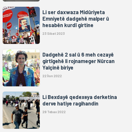
Li ser daxwaza Midûriyeta
Emniyetê dadgehê malper û
hesabên kurdî girtine
23 Sibat 2023
Dadgehê 2 sal û 6 meh cezayê
girtîgehê li rojnameger Nûrcan
Yalçinê biriye
22 Îlon 2022
Li Bexdayê qedexeya derketina
derve hatiye ragihandin
29 Tebax 2022