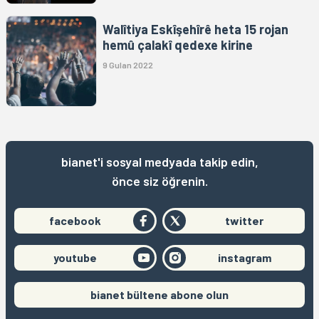
Walîtiya Eskîşehîrê heta 15 rojan
hemû çalakî qedexe kirine
9 Gulan 2022
bianet'i sosyal medyada takip edin,
önce siz öğrenin.
facebook
twitter
youtube
instagram
bianet bültene abone olun