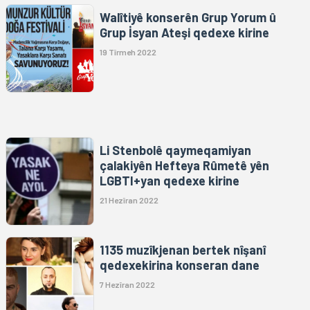
Walîtiyê konserên Grup Yorum û
Grup İsyan Ateşi qedexe kirine
19 Tîrmeh 2022
Li Stenbolê qaymeqamiyan
çalakiyên Hefteya Rûmetê yên
LGBTI+yan qedexe kirine
21 Hezîran 2022
1135 muzîkjenan bertek nîşanî
qedexekirina konseran dane
7 Hezîran 2022