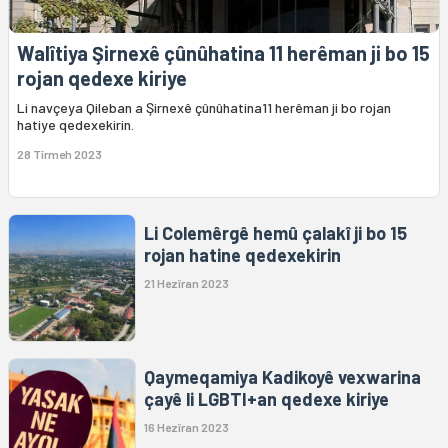
Walîtiya Şirnexê çûnûhatina 11 herêman ji bo 15
rojan qedexe kiriye
Li navçeya Qileban a Şirnexê çûnûhatina11 herêman ji bo rojan
hatiye qedexekirin.
28 Tîrmeh 2023
Li Colemêrgê hemû çalakî ji bo 15
rojan hatine qedexekirin
21 Hezîran 2023
Qaymeqamiya Kadikoyê vexwarina
çayê li LGBTI+an qedexe kiriye
16 Hezîran 2023