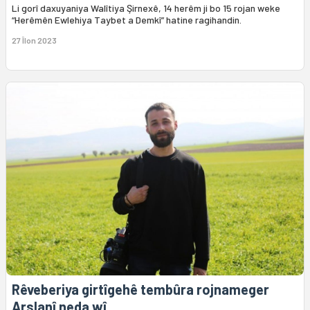
Li gorî daxuyaniya Walîtiya Şirnexê, 14 herêm ji bo 15 rojan weke
“Herêmên Ewlehiya Taybet a Demkî” hatine ragihandin.
27 Îlon 2023
Rêveberiya girtîgehê tembûra rojnameger
Arslanî neda wî