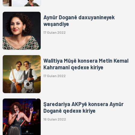
Aynûr Doganê daxuyanineyek
weşandiye
17 Gulan 2022
Walîtiya Mûşê konsera Metîn Kemal
Kahramanî qedexe kiriye
17 Gulan 2022
Şaredariya AKPyê konsera Aynûr
Doganê qedexe kiriye
16 Gulan 2022