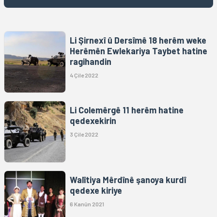
Li Şirnexî û Dersîmê 18 herêm weke
Herêmên Ewlekariya Taybet hatine
ragihandin
4 Çile 2022
Li Colemêrgê 11 herêm hatine
qedexekirin
3 Çile 2022
Walîtiya Mêrdînê şanoya kurdî
qedexe kiriye
6 Kanûn 2021