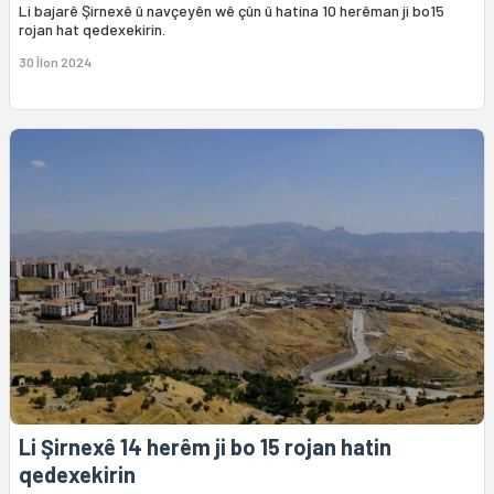
Li bajarê Şirnexê û navçeyên wê çûn û hatina 10 herêman ji bo15
rojan hat qedexekirin.
30 Îlon 2024
Li Şirnexê 14 herêm ji bo 15 rojan hatin
qedexekirin