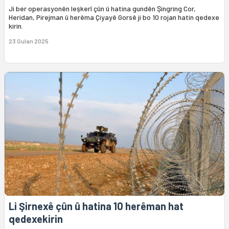
Ji ber operasyonên leşkerî çûn û hatina gundên Şingring Cor,
Heridan, Pirejman û herêma Çiyayê Gorsê ji bo 10 rojan hatin qedexe
kirin.
23 Gulan 2025
Li Şirnexê çûn û hatina 10 herêman hat
qedexekirin