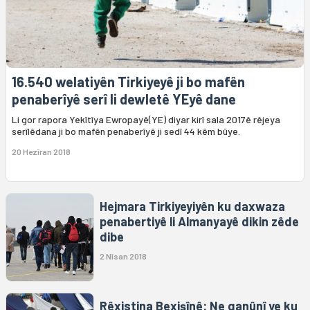
16.540 welatiyên Tirkiyeyê ji bo mafên
penaberîyê serî li dewletê YEyê dane
Li gor rapora Yekîtîya Ewropayê(YE) diyar kirî sala 2017ê rêjeya
serîlêdana ji bo mafên penaberîyê ji sedî 44 kêm bûye.
20 Hezîran 2018
Hejmara Tirkiyeyiyên ku daxwaza
penabertiyê li Almanyayê dikin zêde
dibe
2 Nîsan 2018
Rêxistina Bexişînê: Ne qanûnî ye ku