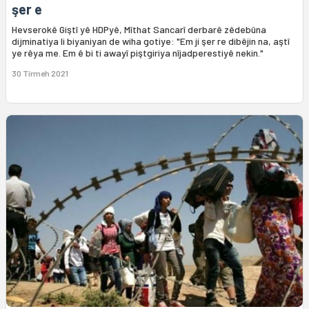
şer e
Hevserokê Giştî yê HDPyê, Mîthat Sancarî derbarê zêdebûna
dijminatiya li biyaniyan de wiha gotiye: "Em ji şer re dibêjin na, aştî
ye rêya me. Em ê bi ti awayî piştgiriya nîjadperestiyê nekin."
30 Tîrmeh 2021