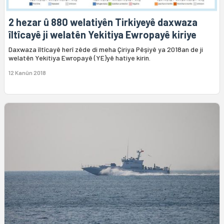
2 hezar û 880 welatiyên Tirkiyeyê daxwaza
îltîcayê ji welatên Yekitiya Ewropayê kiriye
Daxwaza îltîcayê herî zêde di meha Çiriya Pêşiyê ya 2018an de ji
welatên Yekitiya Ewropayê (YE)yê hatiye kirin.
12 Kanûn 2018