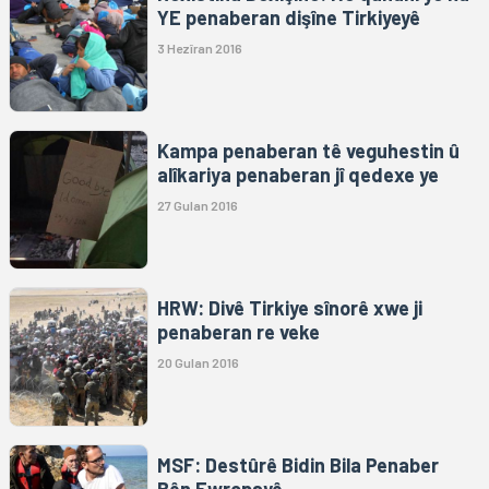
YE penaberan dişîne Tirkiyeyê
3 Hezîran 2016
Kampa penaberan tê veguhestin û
alîkariya penaberan jî qedexe ye
27 Gulan 2016
HRW: Divê Tirkiye sînorê xwe ji
penaberan re veke
20 Gulan 2016
MSF: Destûrê Bidin Bila Penaber
Bên Ewropayê