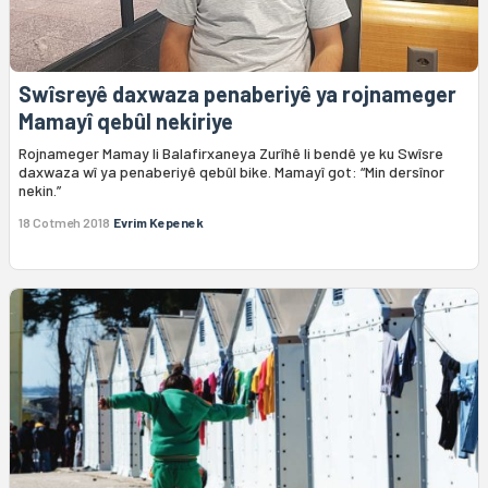
Swîsreyê daxwaza penaberiyê ya rojnameger
Mamayî qebûl nekiriye
Rojnameger Mamay li Balafirxaneya Zurîhê li bendê ye ku Swîsre
daxwaza wî ya penaberiyê qebûl bike. Mamayî got: “Min dersînor
nekin.”
18 Cotmeh 2018
Evrim Kepenek