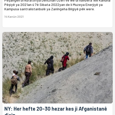
Pêşangeh bi kuratoriya Denizhan Ozerî ve wê di navbera 16ê Kanûna
Pêşiyê ya 2021an û 7ê Sibata 2022yan de li Muzeya Enerjiyê ya
Kampusa santralistanbulê ya Zanîngeha Bilgiyê pêk were.
14 Kanûn 2021
NY: Her hefte 20-30 hezar kes ji Afganistanê