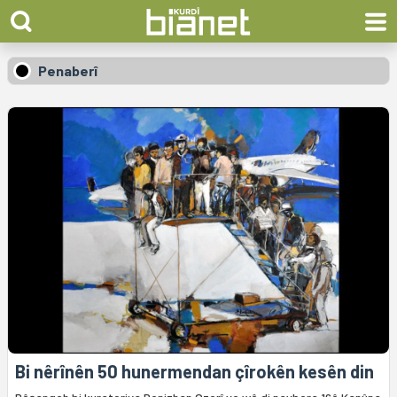
Penaberî
Bi nêrînên 50 hunermendan çîrokên kesên din