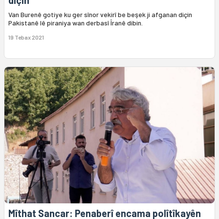
diçin
Van Burenê gotiye ku ger sînor vekirî be beşek ji afganan diçin
Pakistanê lê piraniya wan derbasî Îranê dibin.
19 Tebax 2021
Mîthat Sancar: Penaberî encama polîtîkayên