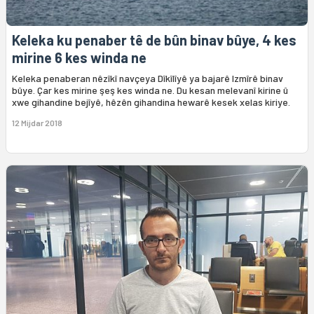
Keleka ku penaber tê de bûn binav bûye, 4 kes
mirine 6 kes winda ne
Keleka penaberan nêzîkî navçeya Dîkîlîyê ya bajarê Izmîrê binav
bûye. Çar kes mirine şeş kes winda ne. Du kesan melevanî kirine û
xwe gihandine bejîyê, hêzên gihandina hewarê kesek xelas kiriye.
12 Mijdar 2018