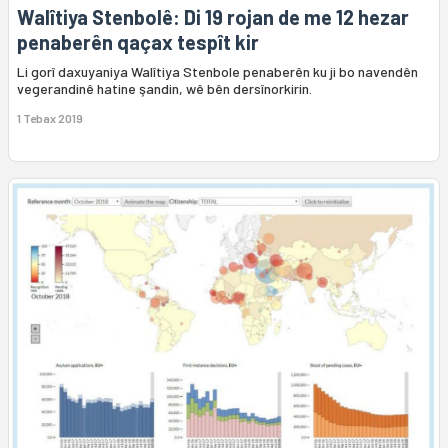
Walîtiya Stenbolê: Di 19 rojan de me 12 hezar
penaberên qaçax tespît kir
Li gorî daxuyaniya Walîtiya Stenbole penaberên ku ji bo navendên
vegerandinê hatine şandin, wê bên dersînorkirin.
1 Tebax 2019