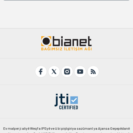
Ev malper ji aliyê Weqfa IPSyê ve û bi piştgiriya sazûmanî ya Ajansa Geşepêdanê