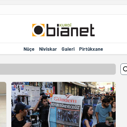
Nûçe
Nivîskar
Galerî
Pirtûkxane