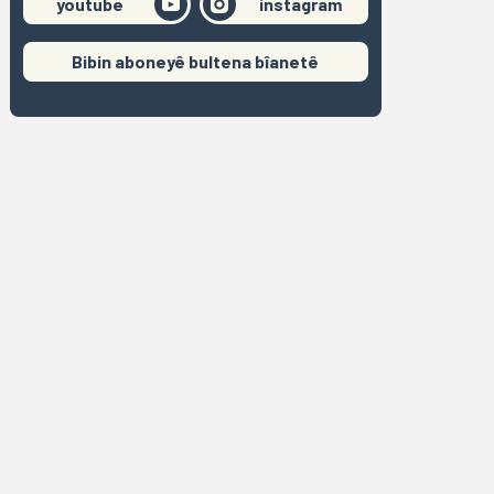
youtube
instagram
Bibin aboneyê bultena bîanetê