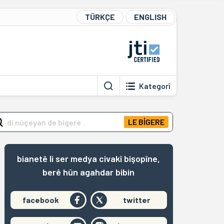
TÜRKÇE
ENGLISH
Kategorî
LE BİGERE
bianetê li ser medya civakî bişopîne,
berê hûn agahdar bibin
facebook
twitter