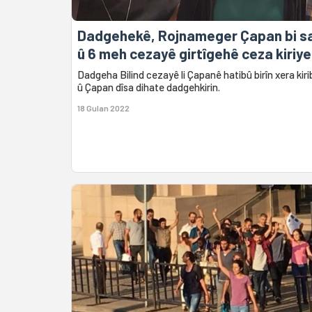
Dadgehekê, Rojnameger Çapan bi sa
û 6 meh cezayê girtîgehê ceza kiriye
Dadgeha Bilind cezayê li Çapanê hatibû birîn xera kiri
û Çapan dîsa dihate dadgehkirin.
18 Gulan 2022