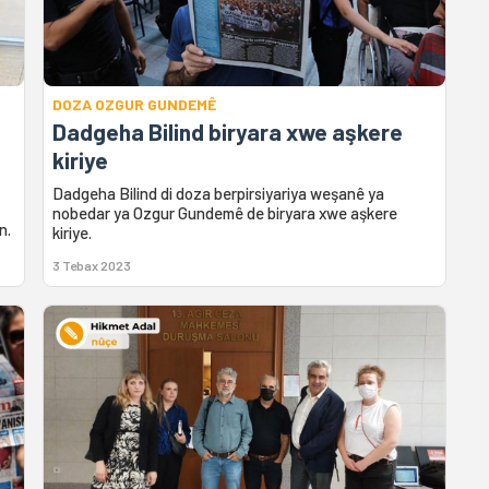
DOZA OZGUR GUNDEMÊ
Dadgeha Bilind biryara xwe aşkere
kiriye
Dadgeha Bilind di doza berpirsiyariya weşanê ya
nobedar ya Ozgur Gundemê de biryara xwe aşkere
n.
kiriye.
3 Tebax 2023