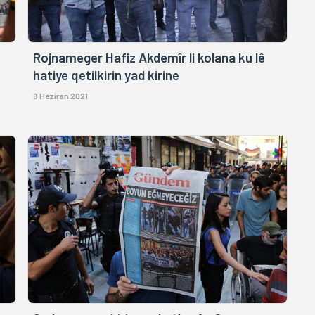
Rojnameger Hafiz Akdemîr li kolana ku lê
hatiye qetilkirin yad kirine
8 Hezîran 2021