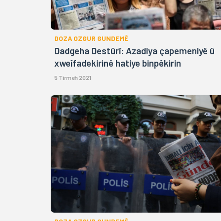
DOZA OZGUR GUNDEMÊ
Dadgeha Destûrî: Azadiya çapemeniyê û
xweîfadekirinê hatiye binpêkirin
5 Tîrmeh 2021