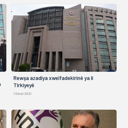
Rewşa azadiya xweîfadekirinê ya li
n
Tirkiyeyê
1 Sibat 2021