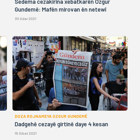
Sedema cezakirina xebatkarên Ozgur
Gundemê: Mafên mirovan ên netewî
30 Adar 2021
DOZA ROJNAMEYA OZGUR GUNDEMÊ
Dadgehê cezayê girtinê daye 4 kesan
15 Sibat 2021