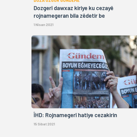
DOZA OZGUR GUNDEMÊ
Dozgerî dawxaz kiriye ku cezayê
rojnamegeran bila zêdetir be
1 Nîsan 2021
ÎHD: Rojnamegerî hatiye cezakirin
15 Sibat 2021