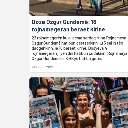
Doza Ozgur Gundemê: 18
rojnamegeran beraet kirine
22 rojnamegerên ku di dema serdegirtina Rojnameya
Ozgur Gundemê hatibûn destserkirin ku 5 sal in tên
dadgehkirin, jê 18 beraet kirine. Dosyeya 4
rojnamegeran ji yên din hatibûn cûdakirin. Rojnameya
Ozgur Gundemê bi KHKyê hatibû girtin.
21 Kanûn 2021