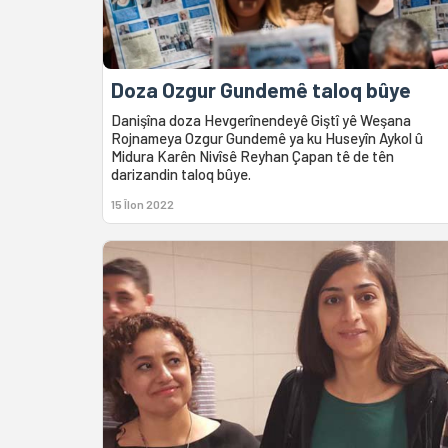
Doza Ozgur Gundemê taloq bûye
Danişîna doza Hevgerînendeyê Giştî yê Weşana
Rojnameya Ozgur Gundemê ya ku Huseyîn Aykol û
Midura Karên Nivîsê Reyhan Çapan tê de tên
darizandin taloq bûye.
15 Îlon 2022