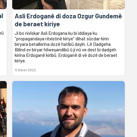
l
Asli Erdoganê di doza Ozgur Gundemê
de beraet kiriye
bû
Ji bo nivîskar Asli Erdogana ku bi iddiaya ku
“propagandaya rêxistinê kiriye” dihat sûcdar kirin
biryara betalkirina dozê hatibû dayîn. Lê Dadgeha
Bilind ev biryar hilweşandibû û ji nû ve dest bi dadgeh
kirina Erdoganê kiribû. Erdoganê di vê dozê de beraet
kiriye.
11 Sibat 2022