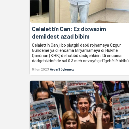
Celalettîn Can: Ez dixwazim
demildest azad bibim
Celalettîn Can ji bo piştgirî dabû rojnameya Ozgur
Gundemê ya di encama Biryarnameya di Hukmê
Qanûnan (KHK) de hatibû dadgehkirin. Di encama
dadgehkirinê de sal û 3 meh cezayê girtîgehê lê birîbû
5 Îlon 2023
Ayça Söylemez