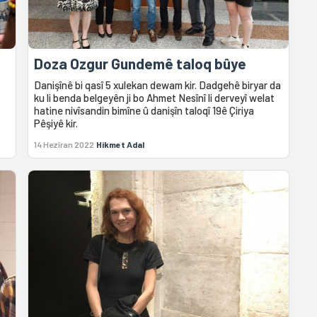
Doza Ozgur Gundemê taloq bûye
Danişînê bi qasî 5 xulekan dewam kir. Dadgehê biryar da
ku li benda belgeyên ji bo Ahmet Nesînî li derveyî welat
hatine nivîsandin bimîne û danişîn taloqî 19ê Çiriya
Pêşiyê kir.
14 Hezîran 2022
Hikmet Adal