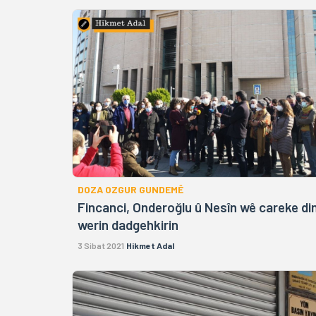
DOZA OZGUR GUNDEMÊ
Fincanci, Onderoğlu û Nesîn wê careke di
werin dadgehkirin
3 Sibat 2021
Hikmet Adal