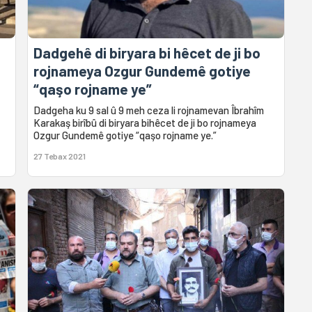
Dadgehê di biryara bi hêcet de ji bo
rojnameya Ozgur Gundemê gotiye
“qaşo rojname ye”
Dadgeha ku 9 sal û 9 meh ceza li rojnamevan Îbrahîm
Karakaş birîbû di biryara bihêcet de ji bo rojnameya
Ozgur Gundemê gotiye “qaşo rojname ye.”
27 Tebax 2021