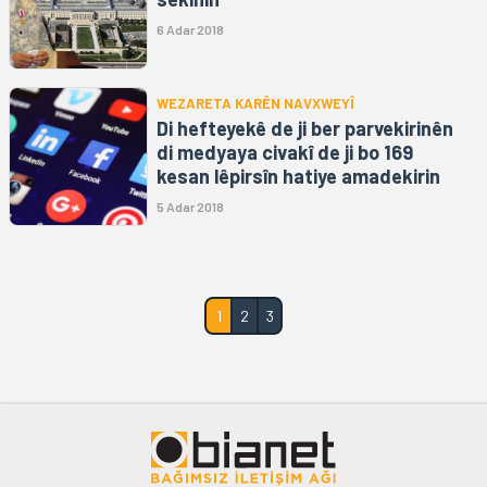
6 Adar 2018
WEZARETA KARÊN NAVXWEYÎ
Di hefteyekê de ji ber parvekirinên
di medyaya civakî de ji bo 169
kesan lêpirsîn hatiye amadekirin
5 Adar 2018
1
2
3