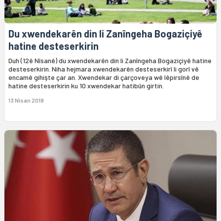
Du xwendekarên din li Zanîngeha Bogaziçiyê
hatine desteserkirin
Duh (12ê Nîsanê) du xwendekarên din li Zanîngeha Bogaziçiyê hatine
desteserkirin. Niha hejmara xwendekarên desteserkirî li gorî vê
encamê gihişte çar an. Xwendekar di çarçoveya wê lêpirsînê de
hatine desteserkirin ku 10 xwendekar hatibûn girtin.
13 Nîsan 2018