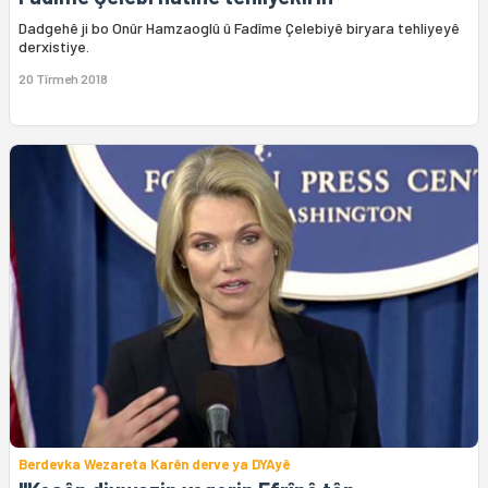
Dadgehê ji bo Onûr Hamzaoglû û Fadîme Çelebiyê biryara tehliyeyê
derxistiye.
20 Tîrmeh 2018
Berdevka Wezareta Karên derve ya DYAyê