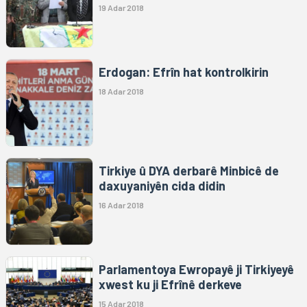
19 Adar 2018
Erdogan: Efrîn hat kontrolkirin
18 Adar 2018
Tirkiye û DYA derbarê Minbicê de
daxuyaniyên cida didin
16 Adar 2018
Parlamentoya Ewropayê ji Tirkiyeyê
xwest ku ji Efrînê derkeve
15 Adar 2018