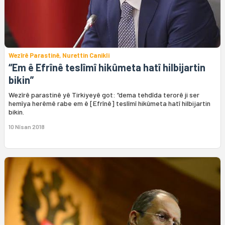
Wezîrê Parastinê, Nurettin Canikli
“Em ê Efrînê teslîmî hikûmeta hatî hilbijartin
bikin”
Wezîrê parastinê yê Tirkiyeyê got: “dema tehdîda terorê ji ser
hemîya herêmê rabe em ê [Efrînê] teslîmî hikûmeta hatî hilbijartin
bikin.
10 Nîsan 2018