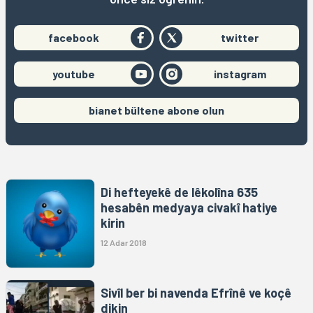
facebook
twitter
youtube
instagram
bianet bültene abone olun
Di hefteyekê de lêkolîna 635
hesabên medyaya civakî hatiye
kirin
12 Adar 2018
Sivîl ber bi navenda Efrînê ve koçê
dikin