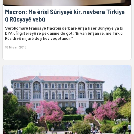
Macron: Me êrîşî Sûriyeyê kir, navbera Tirkiye
û Rûsyayê vebû
Serokomarê Fransayê Macronî derbarê êrîşa li ser Sûriyeyê ya bi
DYA û Îngiltereyê re pêk anine de got; “Bi van êrîşan re, me Tirk û
Rûs di vê mijarê de ji hev veqetandin”.
16 Nîsan 2018