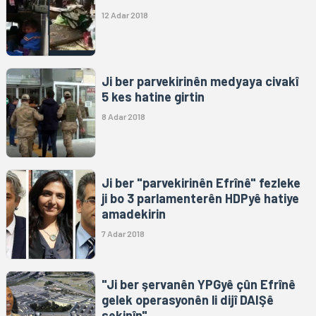
12 Adar 2018
Ji ber parvekirinên medyaya civakî
5 kes hatine girtin
8 Adar 2018
Ji ber "parvekirinên Efrînê" fezleke
ji bo 3 parlamenterên HDPyê hatiye
amadekirin
7 Adar 2018
"Ji ber şervanên YPGyê çûn Efrînê
gelek operasyonên li dijî DAIŞê
sekinîn"