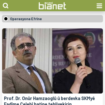
Operasyona Efrîne
Prof. Dr. Onûr Hamzaoglû û berdevka SKMyê
Fadîme Çelebî hatine tehliyekirin