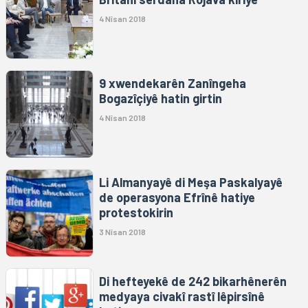
4 Nîsan 2018
9 xwendekarên Zanîngeha
Bogazîçiyê hatin girtin
4 Nîsan 2018
Li Almanyayê di Meşa Paskalyayê
de operasyona Efrînê hatiye
protestokirin
3 Nîsan 2018
Di hefteyekê de 242 bikarhênerên
medyaya civakî rastî lêpirsînê