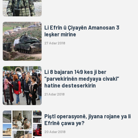
Li Efrîn û Çiyayên Amanosan 3
leşker mirine
27 Adar 2018
Li 8 bajaran 149 kes ji ber
“parvekirinên medyaya civakî”
hatine desteserkirin
21 Adar 2018
Piştî operasyonê, jiyana rojane ya li
Efrînê çawa ye?
20 Adar 2018