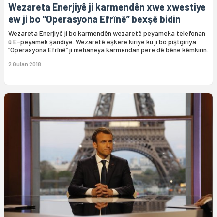
Wezareta Enerjiyê ji karmendên xwe xwestiye
ew ji bo “Operasyona Efrînê” bexşê bidin
Wezareta Enerjiyê ji bo karmendên wezaretê peyameka telefonan
û E-peyamek şandiye. Wezaretê eşkere kiriye ku ji bo piştgiriya
“Operasyona Efrînê” ji mehaneya karmendan pere dê bêne kêmkirin.
2 Gulan 2018