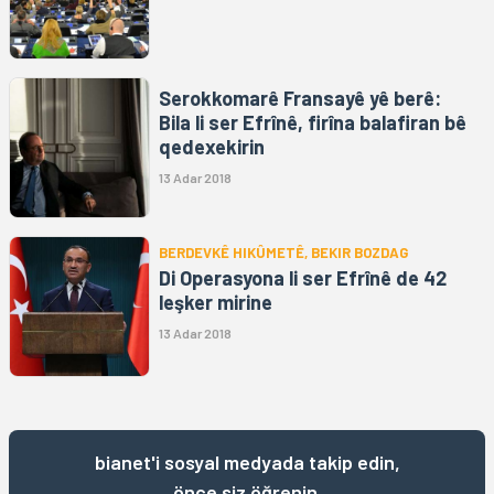
Serokkomarê Fransayê yê berê:
Bila li ser Efrînê, firîna balafiran bê
qedexekirin
13 Adar 2018
BERDEVKÊ HIKÛMETÊ, BEKIR BOZDAG
Di Operasyona li ser Efrînê de 42
leşker mirine
13 Adar 2018
bianet'i sosyal medyada takip edin,
önce siz öğrenin.