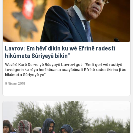
Lavrov: Em hêvî dikin ku wê Efrînê radestî
hikûmeta Sûriyeyê bikin”
Wezîrê Karê Derve yê Rûsyayê Lavrovî got: “Em li gorî wê rastiyê
tevdigerin ku rêya herî hêsan a asayîbûna li Efrînê radestkirina ji bo
hikûmeta Sûriyeyê ye”.
9 Nîsan 2018