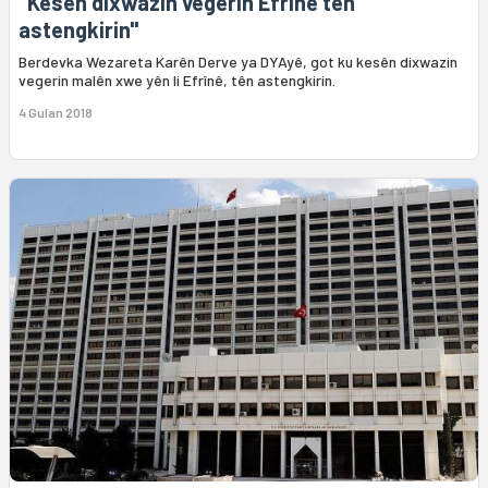
"Kesên dixwazin vegerin Efrînê tên
astengkirin"
Berdevka Wezareta Karên Derve ya DYAyê, got ku kesên dixwazin
vegerin malên xwe yên li Efrînê, tên astengkirin.
4 Gulan 2018