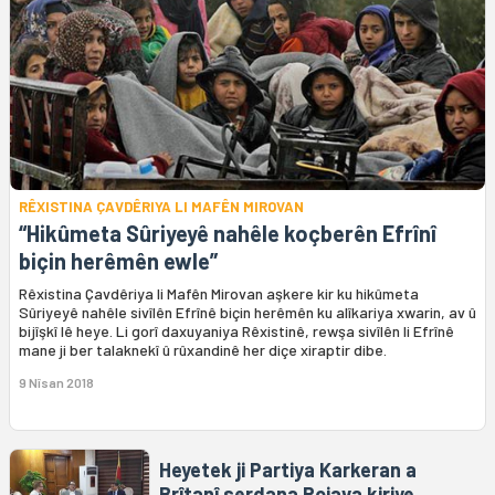
RÊXISTINA ÇAVDÊRIYA LI MAFÊN MIROVAN
“Hikûmeta Sûriyeyê nahêle koçberên Efrînî
biçin herêmên ewle”
Rêxistina Çavdêriya li Mafên Mirovan aşkere kir ku hikûmeta
Sûriyeyê nahêle sivîlên Efrînê biçin herêmên ku alîkariya xwarin, av û
bijîşkî lê heye. Li gorî daxuyaniya Rêxistinê, rewşa sivîlên li Efrînê
mane ji ber talaknekî û rûxandinê her diçe xiraptir dibe.
9 Nîsan 2018
Heyetek ji Partiya Karkeran a
Brîtanî serdana Rojava kiriye