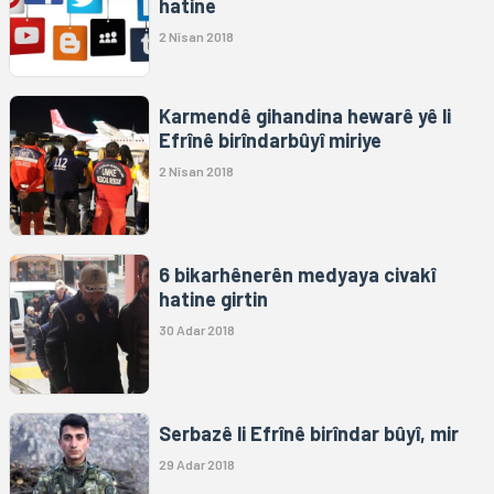
hatine
2 Nîsan 2018
Karmendê gihandina hewarê yê li
Efrînê birîndarbûyî miriye
2 Nîsan 2018
6 bikarhênerên medyaya civakî
hatine girtin
30 Adar 2018
Serbazê li Efrînê birîndar bûyî, mir
29 Adar 2018