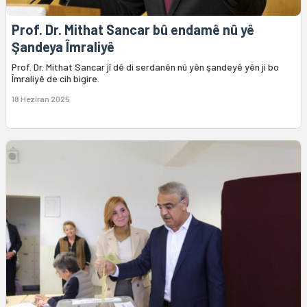
Prof. Dr. Mithat Sancar bû endamê nû yê
Şandeya Îmraliyê
Prof. Dr. Mithat Sancar jî dê di serdanên nû yên şandeyê yên ji bo
Îmraliyê de cih bigire.
18 Hezîran 2025