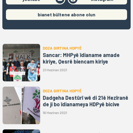
bianet bültene abone olun
DOZA GIRTINA HDPYÊ
Sancar: MHPyê îdianame amade
kiriye, Qesrê biencam kiriye
21 Hezîran 2021
DOZA GIRTINA HDPYÊ
Dadgeha Destûrî wê di 21ê Hezîranê
de ji bo îdianameya HDPyê bicive
16 Hezîran 2021