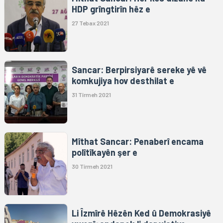
HDP grîngtirîn hêz e
27 Tebax 2021
Sancar: Berpirsiyarê sereke yê vê
komkujiya hov desthilat e
31 Tîrmeh 2021
Mîthat Sancar: Penaberî encama
polîtîkayên şer e
30 Tîrmeh 2021
Li Îzmîrê Hêzên Ked û Demokrasiyê