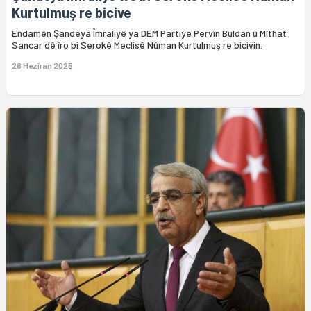
Kurtulmuş re bicive
Endamên Şandeya Îmraliyê ya DEM Partiyê Pervîn Buldan û Mîthat
Sancar dê îro bi Serokê Meclisê Nûman Kurtulmuş re bicivin.
26 Hezîran 2025