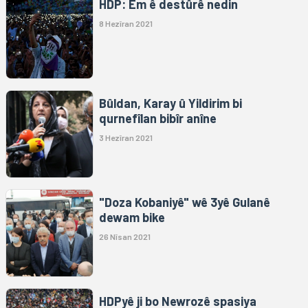
HDP: Em ê destûrê nedin
8 Hezîran 2021
Bûldan, Karay û Yildirim bi
qurnefîlan bibîr anîne
3 Hezîran 2021
"Doza Kobaniyê" wê 3yê Gulanê
dewam bike
26 Nîsan 2021
HDPyê ji bo Newrozê spasiya