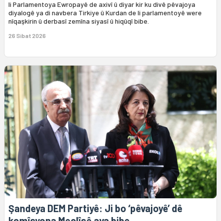
li Parlamentoya Ewropayê de axivî û diyar kir ku divê pêvajoya
diyalogê ya di navbera Tirkiye û Kurdan de li parlamentoyê were
nîqaşkirin û derbasî zemîna siyasî û hiqûqî bibe.
26 Sibat 2026
Şandeya DEM Partiyê: Ji bo ‘pêvajoyê’ dê
komîsyona Meclîsê ava bibe