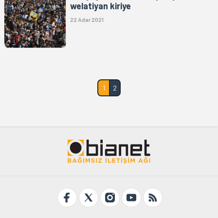
welatiyan kiriye
22 Adar 2021
1
2