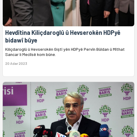
Hevdîtina Kiliçdaroglû û Hevserokên HDPyê
bidawî bûye
Kiliçdaroglû û Hevserokên Giştî yên HDPyê Pervîn Bûldan û Mîthat
Sancar li Meclîsê kom bûne.
20 Adar 2023