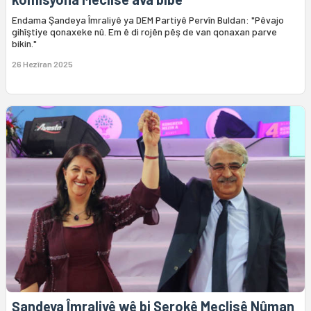
Endama Şandeya Îmraliyê ya DEM Partiyê Pervîn Buldan: "Pêvajo
gihîştiye qonaxeke nû. Em ê di rojên pêş de van qonaxan parve
bikin."
26 Hezîran 2025
Şandeya Îmraliyê wê bi Serokê Meclisê Nûman