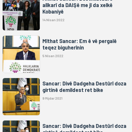
alîkarî da DAIŞê me jî da xelkê
Kobaniyê
14 Nîsan 2022
Mîthat Sancar: Em ê vê pergalê
teqez biguherînin
5 Nîsan 2022
Sancar: Divê Dadgeha Destûrî doza
girtinê demildest ret bike
9 Mijdar 2021
Sancar: Divê Dadgeha Destûrî doza