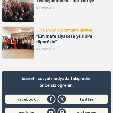
xwenîşandanek li dar xistiye
9 Tîrmeh 2021
JI 46 SAZIYAN DAXUYANIYA HEVPAR
“Em mafê siyasetê yê HDPê
diparêzin”
5 Tîrmeh 2021
bianet'i sosyal medyada takip edin,
önce siz öğrenin.
facebook
twitter
youtube
instagram