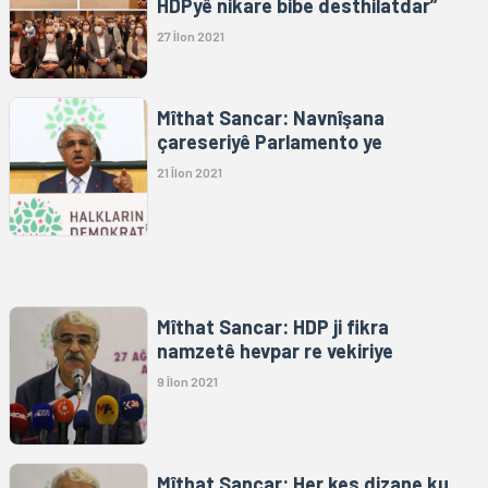
HDPyê nikare bibe desthilatdar”
27 Îlon 2021
Mîthat Sancar: Navnîşana
çareseriyê Parlamento ye
21 Îlon 2021
Mîthat Sancar: HDP ji fikra
namzetê hevpar re vekiriye
9 Îlon 2021
Mîthat Sancar: Her kes dizane ku