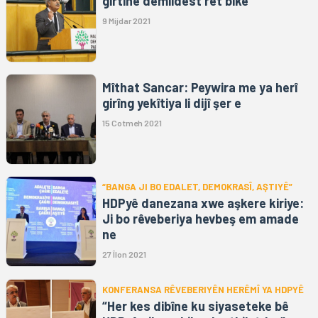
girtinê demildest ret bike
9 Mijdar 2021
Mîthat Sancar: Peywira me ya herî
girîng yekîtiya li dijî şer e
15 Cotmeh 2021
“BANGA JI BO EDALET, DEMOKRASÎ, AŞTIYÊ”
HDPyê danezana xwe aşkere kiriye:
Ji bo rêveberiya hevbeş em amade
ne
27 Îlon 2021
KONFERANSA RÊVEBERIYÊN HERÊMÎ YA HDPYÊ
“Her kes dibîne ku siyaseteke bê