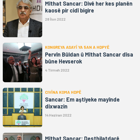
Mîthat Sancar: Divê her kes planên
kaosê pir cidî bigire
28 Îlon 2022
KONGREYA ASAYÎ YA 5AN A HDPYÊ
Pervîn Bûldan û Mîthat Sancar dîsa
bûne Hevserok
4 Tîrmeh 2022
CIVÎNA KOMA HDPÊ
Sancar: Em aştiyeke mayînde
dixwazin
14 Hezîran 2022
Mîthat Sancar: Desthilatdarê