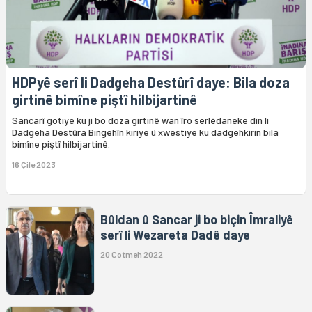
HDPyê serî li Dadgeha Destûrî daye: Bila doza
girtinê bimîne piştî hilbijartinê
Sancarî gotiye ku ji bo doza girtinê wan îro serlêdaneke din li
Dadgeha Destûra Bingehîn kiriye û xwestiye ku dadgehkirin bila
bimîne piştî hilbijartinê.
16 Çile 2023
Bûldan û Sancar ji bo biçin Îmraliyê
serî li Wezareta Dadê daye
20 Cotmeh 2022