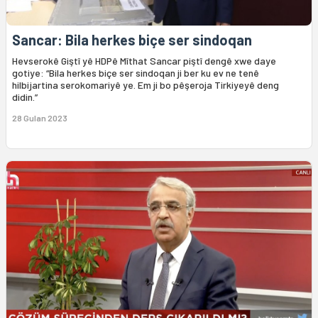
Sancar: Bila herkes biçe ser sindoqan
Hevserokê Giştî yê HDPê Mîthat Sancar piştî dengê xwe daye
gotiye: “Bila herkes biçe ser sindoqan ji ber ku ev ne tenê
hilbijartina serokomariyê ye. Em ji bo pêşeroja Tirkiyeyê deng
didin.”
28 Gulan 2023