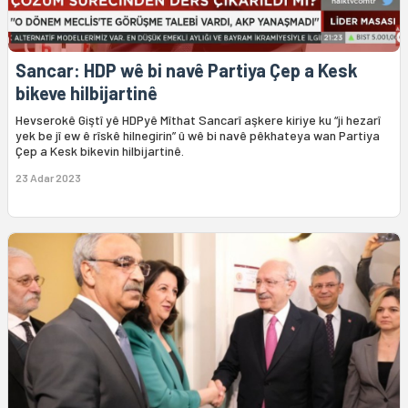
Sancar: HDP wê bi navê Partiya Çep a Kesk
bikeve hilbijartinê
Hevserokê Giştî yê HDPyê Mîthat Sancarî aşkere kiriye ku “ji hezarî
yek be jî ew ê rîskê hilnegirin” û wê bi navê pêkhateya wan Partiya
Çep a Kesk bikevin hilbijartinê.
23 Adar 2023