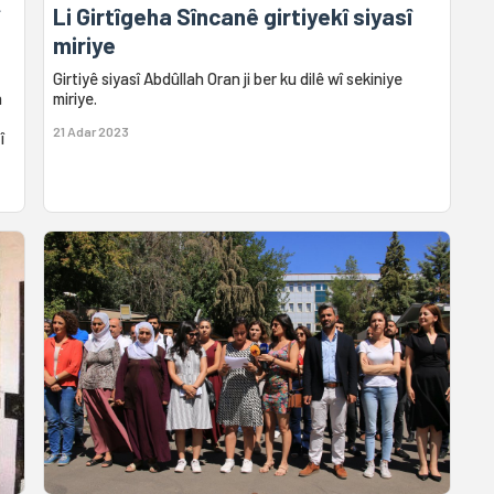
Li Girtîgeha Sîncanê girtiyekî siyasî
miriye
Girtiyê siyasî Abdûllah Oran ji ber ku dilê wî sekiniye
n
miriye.
21 Adar 2023
î