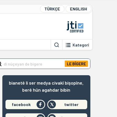
TÜRKÇE
ENGLISH
Kategorî
LE BİGERE
bianetê li ser medya civakî bişopîne,
berê hûn agahdar bibin
facebook
twitter