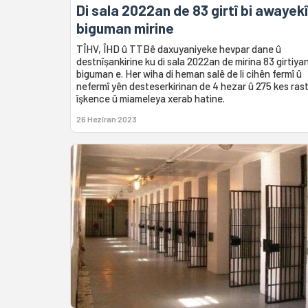
Di sala 2022an de 83 girtî bi awayekî
biguman mirine
TÎHV, ÎHD û TTBê daxuyaniyeke hevpar dane û
destnîşankirine ku di sala 2022an de mirina 83 girtiya
biguman e. Her wiha di heman salê de li cihên fermî û
nefermî yên desteserkirinan de 4 hezar û 275 kes rast
îşkence û miameleya xerab hatine.
26 Hezîran 2023