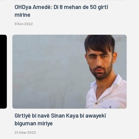
OHDya Amedê: Di 8 mehan de 50 girtî
mirine
9 Îlon 2022
Girtiyê bi navê Sînan Kaya bi awayekî
biguman miriye
21 Adar 2022