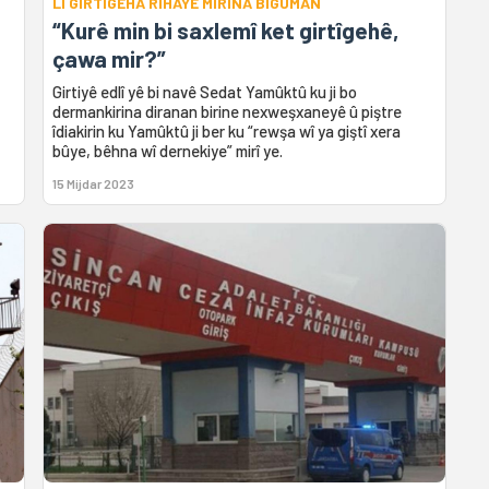
LI GIRTÎGEHA RIHAYÊ MIRINA BIGUMAN
“Kurê min bi saxlemî ket girtîgehê,
çawa mir?”
Girtiyê edlî yê bi navê Sedat Yamûktû ku ji bo
dermankirina diranan birine nexweşxaneyê û piştre
îdiakirin ku Yamûktû ji ber ku “rewşa wî ya giştî xera
bûye, bêhna wî dernekiye” mirî ye.
15 Mijdar 2023