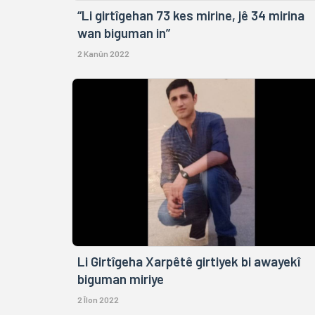
“Li girtîgehan 73 kes mirine, jê 34 mirina
wan biguman in”
2 Kanûn 2022
Li Girtîgeha Xarpêtê girtiyek bi awayekî
biguman miriye
2 Îlon 2022