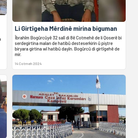
Li Girtîgeha Mêrdinê mirina biguman
Îbrahîm Bogûrcûyê 32 salî di 8ê Cotmehê de li Qoserê bi
a
serdegirtina malan de hatibû desteserkirin û piştre
biryara girtina wî hatibû dayîn. Bogûrcû di girtîgehê de
mir.
14 Cotmeh 2024