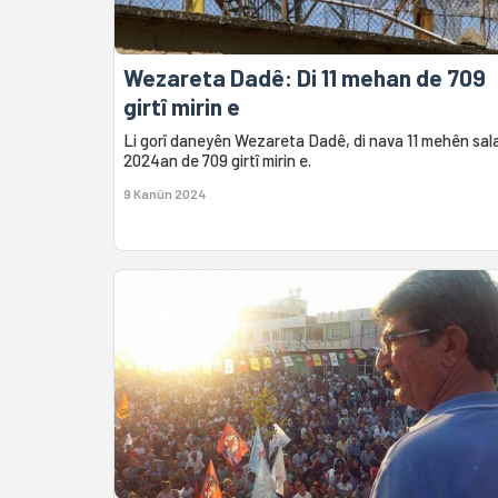
Wezareta Dadê: Di 11 mehan de 709
girtî mirin e
Li gorî daneyên Wezareta Dadê, di nava 11 mehên sal
2024an de 709 girtî mirin e.
9 Kanûn 2024