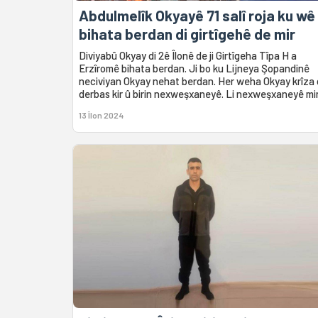
Abdulmelîk Okyayê 71 ​​salî roja ku wê
bihata berdan di girtîgehê de mir
Diviyabû Okyay di 2ê Îlonê de ji Girtîgeha Tîpa H a
Erzîromê bihata berdan. Ji bo ku Lijneya Şopandinê
neciviyan Okyay nehat berdan. Her weha Okyay krîza d
derbas kir û birin nexweşxaneyê. Li nexweşxaneyê mir
13 Îlon 2024