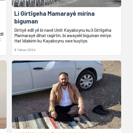
Li Girtîgeha Mamarayê mirina
biguman
Girtiyê edlî yê bi navê Umît Kayaboynu ku li Girtîgeha
il
Marmarayê dihat ragirtin, bi awayekî biguman miriye.
.
Hat îdiakirin ku Kayaboynu xwe kuştiye.
9 Tebax 2024