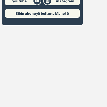
youtube
instagram
Bibin aboneyê bultena bîanetê