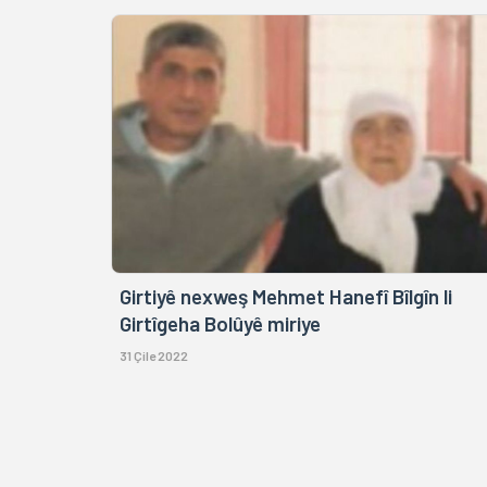
Girtiyê nexweş Mehmet Hanefî Bîlgîn li
Girtîgeha Bolûyê miriye
31 Çile 2022