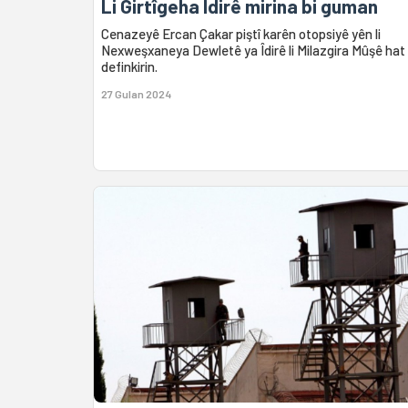
Li Girtîgeha Îdirê mirina bi guman
Cenazeyê Ercan Çakar piştî karên otopsiyê yên li
Nexweşxaneya Dewletê ya Îdirê li Milazgira Mûşê hat
definkirin.
27 Gulan 2024