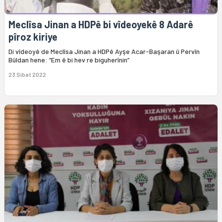
Meclîsa Jinan a HDPê bi vîdeoyekê 8 Adarê
pîroz kiriye
Di vîdeoyê de Meclîsa Jinan a HDPê Ayşe Acar-Başaran û Pervîn
Bûldan hene: “Em ê bi hev re biguherînin”
23 Sibat 2022