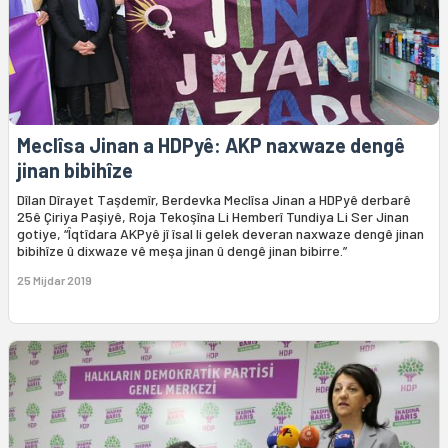
Meclîsa Jinan a HDPyê: AKP naxwaze dengê
jinan bibihîze
Dîlan Dîrayet Taşdemîr, Berdevka Meclîsa Jinan a HDPyê derbarê
25ê Çiriya Paşiyê, Roja Tekoşîna Li Hemberî Tundiya Li Ser Jinan
gotiye, “Îqtîdara AKPyê jî îsal li gelek deveran naxwaze dengê jinan
bibihîze û dixwaze vê meşa jinan û dengê jinan bibirre.”
25 Mijdar 2019