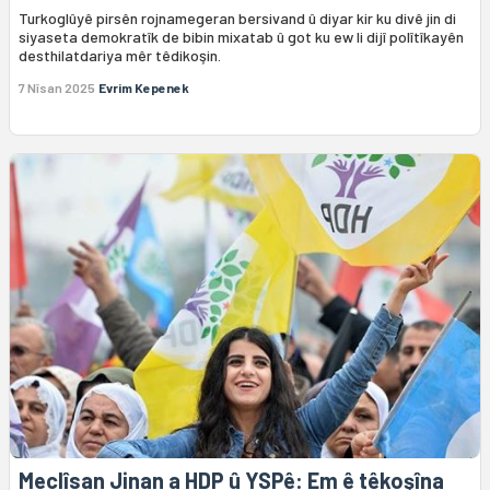
Turkoglûyê pirsên rojnamegeran bersivand û diyar kir ku divê jin di
siyaseta demokratîk de bibin mixatab û got ku ew li dijî polîtîkayên
desthilatdariya mêr têdikoşin.
7 Nîsan 2025
Evrim Kepenek
Meclîsan Jinan a HDP û YSPê: Em ê têkoşîna