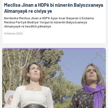
Meclîsa Jinan a HDPê bi nûnerên Balyozxaneya
Almanyayê re civiya ye
Berdevka Meclisa Jinan a HDP’ê Ayşe Acar Başaran û Endama
Meclisa Partiyê Bedriye Yorgun bi nûnerên Balyozxaneya
Almanyayê re hevdîtin pêkaniye.
14 Kanûn 2022