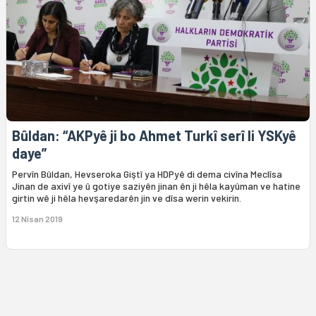
Bûldan: “AKPyê ji bo Ahmet Turkî serî li YSKyê
daye”
Pervîn Bûldan, Hevseroka Giştî ya HDPyê di dema civîna Meclîsa
Jinan de axivî ye û gotiye saziyên jinan ên ji hêla kayûman ve hatine
girtin wê ji hêla hevşaredarên jin ve dîsa werin vekirin.
12 Nîsan 2019