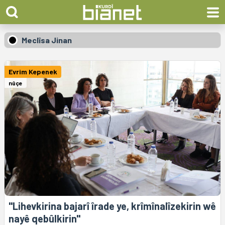
Meclîsa Jinan
Evrim Kepenek
nûçe
"Lihevkirina bajarî îrade ye, krîmînalîzekirin wê
nayê qebûlkirin"