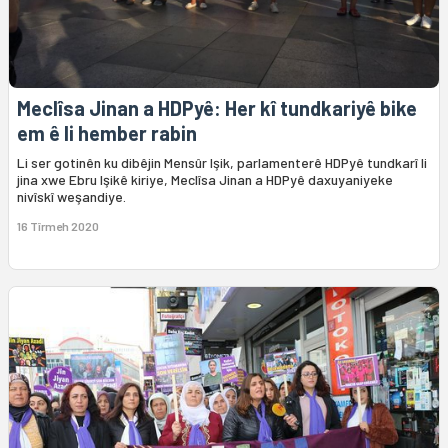
Meclîsa Jinan a HDPyê: Her kî tundkariyê bike
em ê li hember rabin
Li ser gotinên ku dibêjin Mensûr Işik, parlamenterê HDPyê tundkarî li
jina xwe Ebru Işikê kiriye, Meclîsa Jinan a HDPyê daxuyaniyeke
nivîskî weşandiye.
16 Tîrmeh 2020