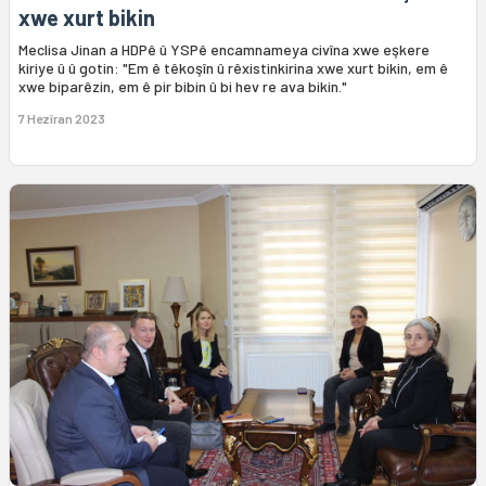
xwe xurt bikin
Meclisa Jinan a HDPê û YSPê encamnameya civîna xwe eşkere
kiriye û û gotin: "Em ê têkoşîn û rêxistinkirina xwe xurt bikin, em ê
xwe biparêzin, em ê pir bibin û bi hev re ava bikin."
7 Hezîran 2023