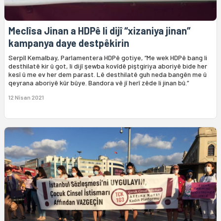
Meclîsa Jinan a HDPê li dijî “xizaniya jinan”
kampanya daye destpêkirin
Serpîl Kemalbay, Parlamentera HDPê gotiye, “Me wek HDPê bang li
desthilatê kir û got, li dijî şewba kovîdê piştgiriya aboriyê bide her
kesî û me ev her dem parast. Lê desthilatê guh neda bangên me û
qeyrana aboriyê kûr bûye. Bandora vê jî herî zêde li jinan bû.”
12 Nîsan 2021