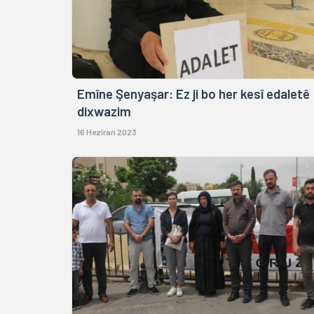
Emîne Şenyaşar: Ez ji bo her kesî edaletê
dixwazim
16 Hezîran 2023