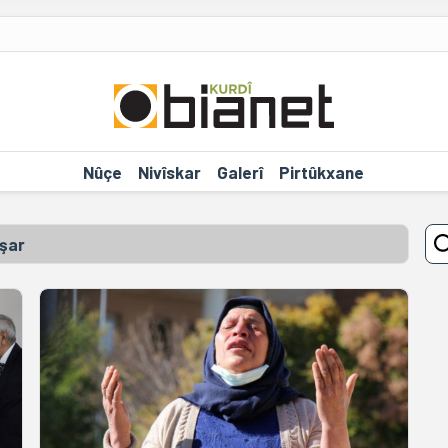
Nûçe
Nivîskar
Galerî
Pirtûkxane
şar