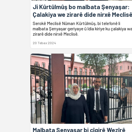
Ji Kûrtûlmûş bo malbata Şenyaşar:
Çalakiya we zirarê dide nirxê Meclis
Serokê Meclisê Nûman Kûrtûlmûş, bi telefonê li
malbata Şenyaşar geriyaye û îdia kiriye ku çalakiya w
zirarê dide nirxê Meclisê.
20 Tebax 2024
Malbata Şenyaşar bi cîgirê Wezîrê