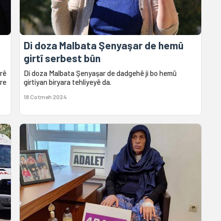
Di doza Malbata Şenyaşar de hemû
girtî serbest bûn
rê
Di doza Malbata Şenyaşar de dadgehê ji bo hemû
re
girtiyan biryara tehliyeyê da.
18 Cotmeh 2024