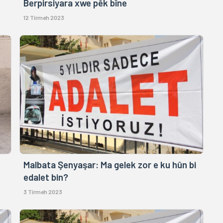
Berpirsiyara xwe pêk bîne
12 Tîrmeh 2023
Malbata Şenyaşar: Ma gelek zor e ku hûn bi
edalet bin?
3 Tîrmeh 2023