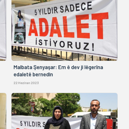
Malbata Şenyaşar: Em ê dev ji lêgerîna
edaletê bernedin
22 Hezîran 2023