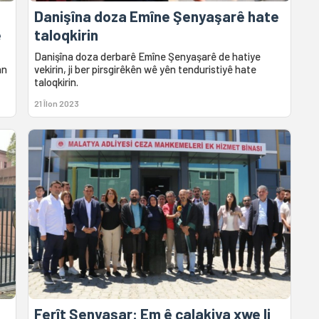
Danişîna doza Emîne Şenyaşarê hate
ê
taloqkirin
Danişîna doza derbarê Emîne Şenyaşarê de hatiye
an
vekirin, ji ber pirsgirêkên wê yên tenduristiyê hate
taloqkirin.
21 Îlon 2023
Ferît Şenyaşar: Em ê çalakiya xwe li