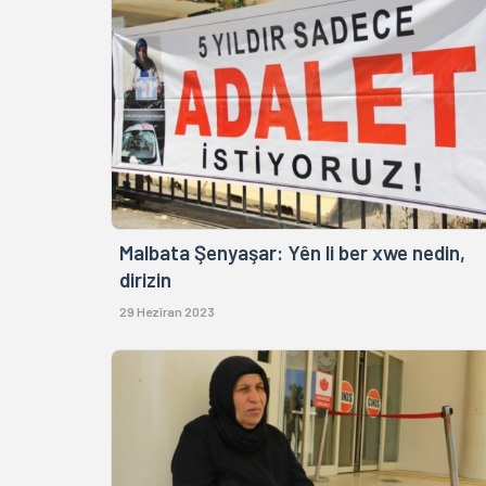
Malbata Şenyaşar: Yên li ber xwe nedin,
dirizin
29 Hezîran 2023