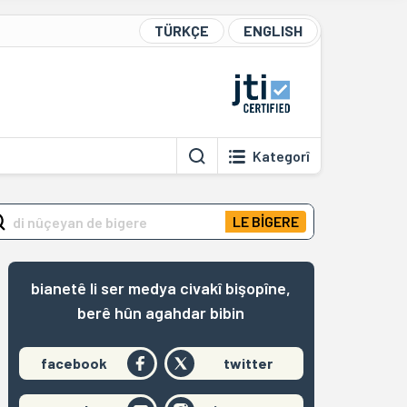
TÜRKÇE
ENGLISH
Kategorî
LE BİGERE
bianetê li ser medya civakî bişopîne,
berê hûn agahdar bibin
facebook
twitter