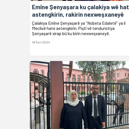
Emîne Şenyaşara ku çalakiya wê hat
astengkirin, rakirin nexweşxaneyê
Çalakiya Emîne Şenyaşarê ya “Nobeta Edaletê” ya li
Meclisê hate astengkirin. Piştî vê tenduristiya
Şenyaşarê xirap bû ku birin nexweşxaneyê.
19 Îlon 2024