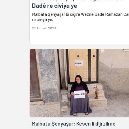
Dadê re civiya ye
Malbata Şenyaşar bi cîgirê Wezîrê Dadê Ramazan Ca
re civiya ye.
27 Tîrmeh 2023
Malbata Şenyaşar: Kesên li dijî zilmê