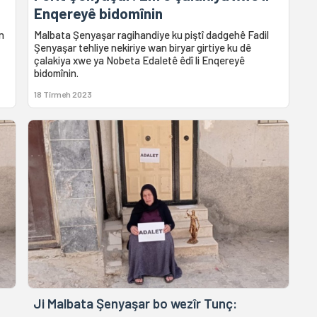
Enqereyê bidomînin
n
Malbata Şenyaşar ragihandiye ku piştî dadgehê Fadil
Şenyaşar tehliye nekiriye wan biryar girtiye ku dê
çalakiya xwe ya Nobeta Edaletê êdî li Enqereyê
bidomînin.
18 Tîrmeh 2023
Ji Malbata Şenyaşar bo wezîr Tunç: