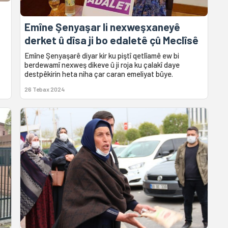
Emîne Şenyaşar li nexweşxaneyê
derket û dîsa ji bo edaletê çû Meclîsê
Emîne Şenyaşarê diyar kir ku piştî qetlîamê ew bi
berdewamî nexweş dikeve û ji roja ku çalakî daye
destpêkirin heta niha çar caran emeliyat bûye.
26 Tebax 2024