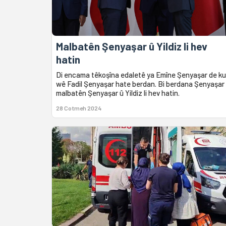
Malbatên Şenyaşar û Yildiz li hev
hatin
Di encama têkoşîna edaletê ya Emîne Şenyaşar de ku
wê Fadil Şenyaşar hate berdan. Bi berdana Şenyaşar 
malbatên Şenyaşar û Yildiz li hev hatin.
28 Cotmeh 2024