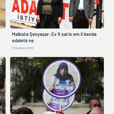
Malbata Şenyaşar: Ev 5 sal in em li benda
edaletê ne
13 Hezîran 2023