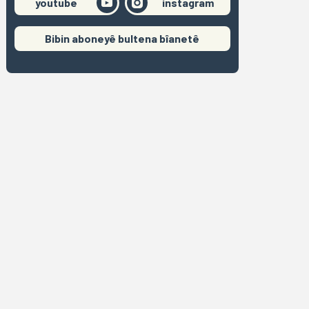
youtube
instagram
Bibin aboneyê bultena bîanetê