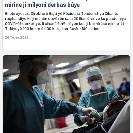
mirine ji mîlyonî derbas bûye
Ghebreyesus, Dîrektorê Giştî yê Rêxistina Tenduristiya Cîhanê,
ragihandiye ku ji mehên dawîn ên sala 2019an û vir ve ku pandemiya
COVID-19 derketiye, li cîhanê 6,45 mîlyon kes ji ber vîrûsê mirine. Li
Tirkiyeyê 100 hezar û 400 kes ji ber Covîd-19ê mirine.
26 Tebax 2022