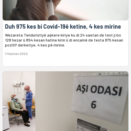
Duh 975 kes bi Covid-19ê ketine, 4 kes mirine
Wezareta Tenduristiyê aşkere kiriye ku di 24 saetan de test ji bo
128 hezar û 854 kesan hatine kirin û di encamê de testa 975 kesan
pozîtîf derketiye, 4 kes pê mirine.
1 Hezîran 2022