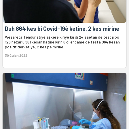
Duh 864 kes bi Covid-19ê ketine, 2 kes mirine
Wezareta Tenduristiyê aşkere kiriye ku di 24 saetan de test ji bo
129 hezar û 961 kesan hatine kirin û di encamê de testa 864 kesan
pozîtîf derketiye, 2 kes pê mirine.
30 Gulan 2022