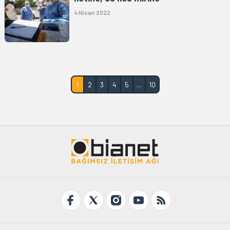
4 Nîsan 2022
1
2
3
4
5
...
10