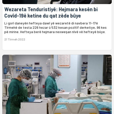
Wezareta Tenduristiyê: Hejmara kesên bi
Covîd-19ê ketine du qat zêde bûye
Li gorî daneyên hefteya dawî yê wezaretê di navbera 11-17ê
Tîrmehê de testa 226 hezar û 532 kesan pozîtîf derketiye, 96 kes
pê mirine. Hefteya berê hejmara nexweşan nîvê vê hefteyê bûye.
21 Tîrmeh 2022