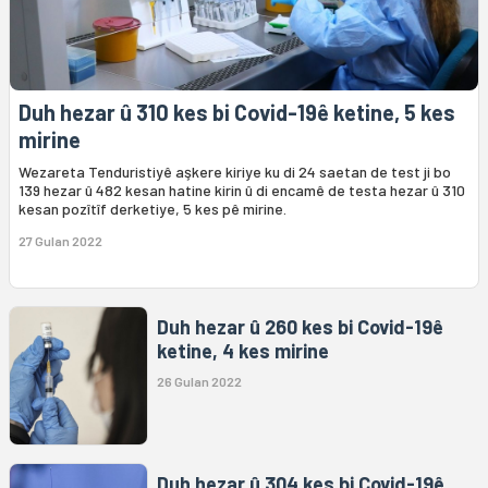
Duh hezar û 310 kes bi Covid-19ê ketine, 5 kes
mirine
Wezareta Tenduristiyê aşkere kiriye ku di 24 saetan de test ji bo
139 hezar û 482 kesan hatine kirin û di encamê de testa hezar û 310
kesan pozîtîf derketiye, 5 kes pê mirine.
27 Gulan 2022
Duh hezar û 260 kes bi Covid-19ê
ketine, 4 kes mirine
26 Gulan 2022
Duh hezar û 304 kes bi Covid-19ê