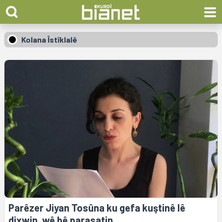
Kolana Îstîklalê
Parêzer Jiyan Tosûna ku gefa kuştinê lê
dixwin, wê bê parasatin