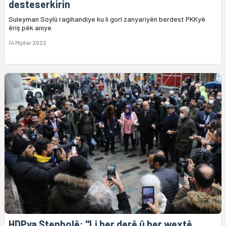
desteserkirin
Suleyman Soylû ragihandiye ku li gorî zanyariyên berdest PKKyê
êriş pêk aniye.
14 Mijdar 2022
​​HDPya Stenbolê: "Li her derê û her wextê