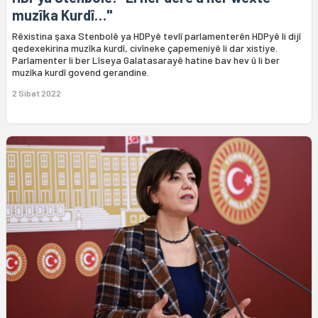
muzîka Kurdî…"
Rêxistina şaxa Stenbolê ya HDPyê tevlî parlamenterên HDPyê li dijî
qedexekirina muzîka kurdî, civîneke çapemeniyê li dar xistiye.
Parlamenter li ber Lîseya Galatasarayê hatine bav hev û li ber
muzîka kurdî govend gerandine.
2 Sibat 2022