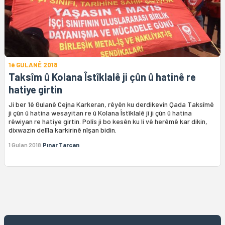
1ê GULANÊ 2018
Taksîm û Kolana Îstîklalê ji çûn û hatinê re
hatiye girtin
Ji ber 1ê Gulanê Cejna Karkeran, rêyên ku derdikevin Qada Taksîmê
ji çûn û hatina wesayitan re û Kolana Îstîklalê jî ji çûn û hatina
rêwiyan re hatiye girtin. Polîs ji bo kesên ku li vê herêmê kar dikin,
dixwazin delîla karkirinê nîşan bidin.
1 Gulan 2018
Pınar Tarcan