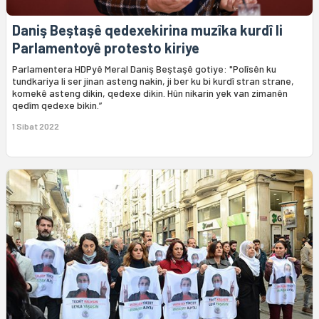
Daniş Beştaşê qedexekirina muzîka kurdî li
Parlamentoyê protesto kiriye
Parlamentera HDPyê Meral Daniş Beştaşê gotiye: "Polîsên ku
tundkariya li ser jinan asteng nakin, ji ber ku bi kurdî stran strane,
komekê asteng dikin, qedexe dikin. Hûn nikarin yek van zimanên
qedîm qedexe bikin.”
1 Sibat 2022