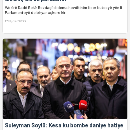
Wezîrê Dadê Bekîr Bozdagî di dema hevdîtinên li ser butceyê yên li
Parlamentoyê de biryar aşkere kir.
17 Mijdar 2022
Suleyman Soylû: Kesa ku bombe daniye hatiye