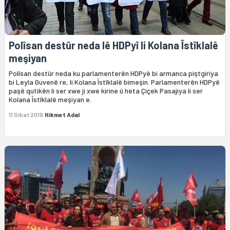
Polîsan destûr neda lê HDPyî li Kolana Îstîklalê
meşiyan
Polîsan destûr neda ku parlamenterên HDPyê bi armanca piştgiriya
bi Leyla Guvenê re, li Kolana Îstîklalê bimeşin. Parlamenterên HDPyê
paşê qutikên li ser xwe ji xwe kirine û heta Çiçek Pasajiya li ser
Kolana Îstîklalê meşiyan e.
11 Sibat 2019
Hikmet Adal