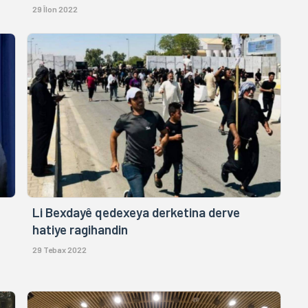
29 Îlon 2022
Li Bexdayê qedexeya derketina derve
hatiye ragihandin
29 Tebax 2022