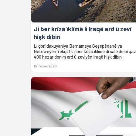
Ji ber krîza îklîmê li Iraqê erd û zevî
hişk dibin
Li gorî daxuyaniya Bernameya Geşepêdanê ya
Neteweyên Yekgirtî, ji ber krîza îklîmê di salê de bi qaz
400 hezar donim erd û zeviyên Iraqê hişk dibin.
15 Tebax 2023