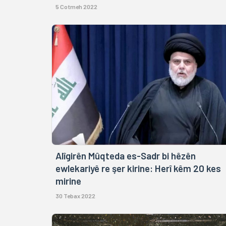
5 Cotmeh 2022
Alîgirên Mûqteda es-Sadr bi hêzên
ewlekariyê re şer kirine: Herî kêm 20 kes
mirine
30 Tebax 2022