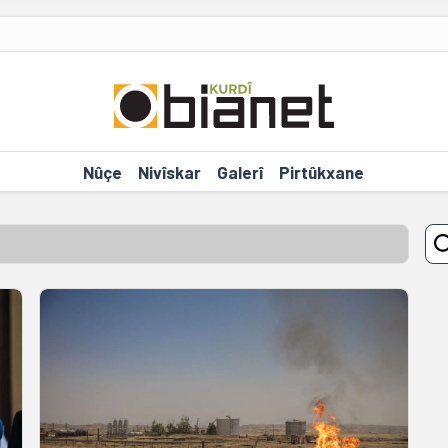
Nûçe
Nivîskar
Galerî
Pirtûkxane