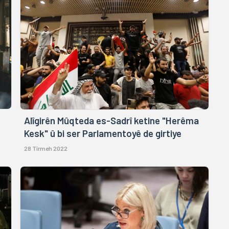
Alîgirên Mûqteda es-Sadrî ketine "Herêma
Kesk" û bi ser Parlamentoyê de girtiye
28 Tîrmeh 2022