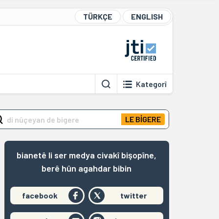
TÜRKÇE
ENGLISH
Kategorî
LE BİGERE
bianetê li ser medya civakî bişopîne,
berê hûn agahdar bibin
facebook
twitter