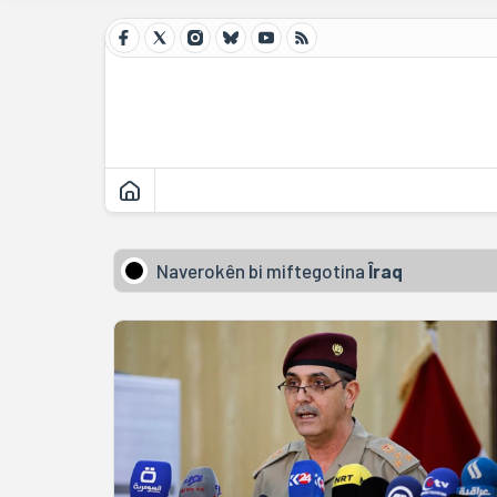
Naverokên bi miftegotina
Îraq