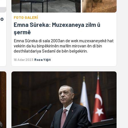
bo
FOTO GALERÎ
Emna Sûreka: Muzexaneya zilm û
şermê
Emna Sûreka di sala 2003an de wek muzexaneyekê hat
vekirin da ku binpêkirinên mafên mirovan ên di bin
desthilatdariya Sedamî de bên belgekirin.
16 Adar 2023
Roza Yiğit