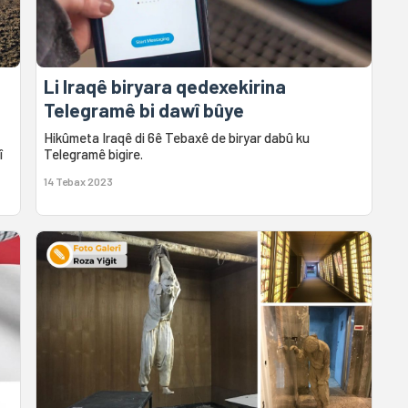
Li Iraqê biryara qedexekirina
Telegramê bi dawî bûye
Hikûmeta Iraqê di 6ê Tebaxê de biryar dabû ku
î
Telegramê bigire.
14 Tebax 2023