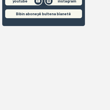
youtube
instagram
Bibin aboneyê bultena bîanetê