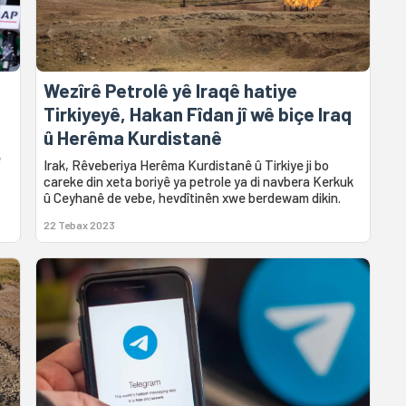
Wezîrê Petrolê yê Iraqê hatiye
Tirkiyeyê, Hakan Fîdan jî wê biçe Iraq
û Herêma Kurdistanê
e
Irak, Rêveberiya Herêma Kurdistanê û Tirkiye ji bo
careke din xeta boriyê ya petrole ya di navbera Kerkuk
û Ceyhanê de vebe, hevdîtinên xwe berdewam dikin.
22 Tebax 2023