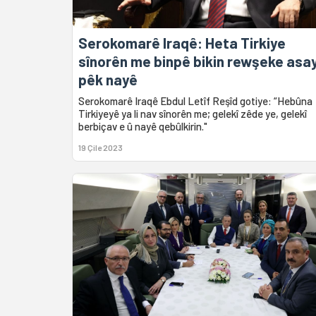
Serokomarê Iraqê: Heta Tirkiye
sînorên me binpê bikin rewşeke asay
pêk nayê
Serokomarê Iraqê Ebdul Letîf Reşîd gotiye: “Hebûna
Tirkiyeyê ya li nav sînorên me; gelekî zêde ye, gelekî
berbiçav e û nayê qebûlkirin."
19 Çile 2023