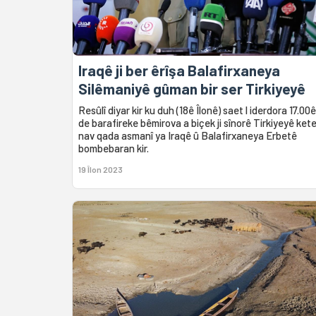
Iraqê ji ber êrîşa Balafirxaneya
Silêmaniyê gûman bir ser Tirkiyeyê
Resûlî diyar kir ku duh (18ê Îlonê) saet l iderdora 17.00ê
de barafireke bêmirova a biçek ji sînorê Tirkiyeyê ket
nav qada asmanî ya Iraqê û Balafirxaneya Erbetê
bombebaran kir.
19 Îlon 2023