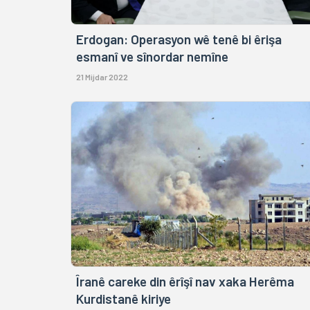
Erdogan: Operasyon wê tenê bi êrişa
esmanî ve sînordar nemîne
21 Mijdar 2022
Îranê careke din êrîşî nav xaka Herêma
Kurdistanê kiriye