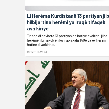
Li Herêma Kurdistanê 13 partiyan ji 
hilbijartina herêmî ya Iraqê tifaqek
ava kiriye
Tifaqa di navbera 13 partiyan de hatiye avakirin, ji bo
herêmên bi nakok ên ku li gorî xala 140ê ya ev herêm
hatine diyarkirin e.
19 Tîrmeh 2023