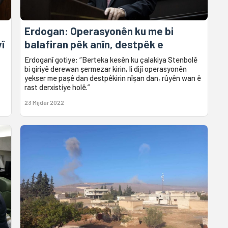
Erdogan: Operasyonên ku me bi
î
balafiran pêk anîn, destpêk e
Erdoganî gotiye: “Berteka kesên ku çalakiya Stenbolê
bi giriyê derewan şermezar kirin, li dijî operasyonên
yekser me paşê dan destpêkirin nîşan dan, rûyên wan ê
rast derxistiye holê.”
23 Mijdar 2022