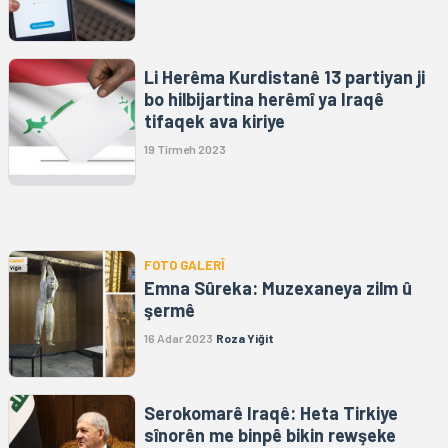
Li Herêma Kurdistanê 13 partiyan ji
bo hilbijartina herêmî ya Iraqê
tifaqek ava kiriye
19 Tîrmeh 2023
FOTO GALERÎ
Emna Sûreka: Muzexaneya zilm û
şermê
16 Adar 2023
Roza Yiğit
Serokomarê Iraqê: Heta Tirkiye
sînorên me binpê bikin rewşeke