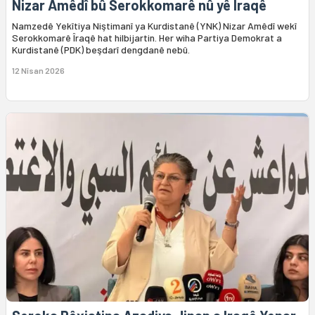
Nizar Amêdî bû Serokkomarê nû yê Îraqê
Namzedê Yekîtiya Niştimanî ya Kurdistanê (YNK) Nizar Amêdî wekî
Serokkomarê Îraqê hat hilbijartin. Her wiha Partiya Demokrat a
Kurdistanê (PDK) beşdarî dengdanê nebû.
12 Nîsan 2026