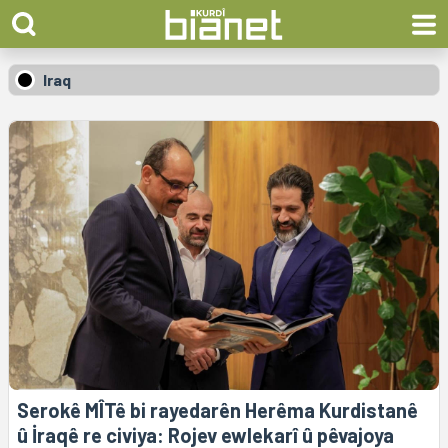
Iraq
Serokê MÎTê bi rayedarên Herêma Kurdistanê
û İraqê re civiya: Rojev ewlekarî û pêvajoya