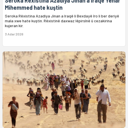
Seroka Rêxistina Azadiya Jinan a Iraqê Yenar
Mihemmed hate kuştin
Seroka Rêxistina Azadiya Jinan a Iraqê li Bexdayê îro li ber deriyê
mala xwe hate kuştin. Rêxistinê daxwaz lêpirsînê û cezakirina
kujeran kir.
3 Adar 2026