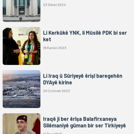
23 Sibat 2024
Li Kerkûkê YNK, li Mûsilê PDK bi ser
ket
19 Kanûn 2023
Li Iraq û Sûriyeyê êrişî baregehên
DYAyê kirine
20 Cotmeh 2023
Iraqê ji ber êrîşa Balafirxaneya
Silêmaniyê gûman bir ser Tirkiyeyê
19 Îlon 2023