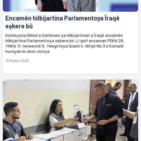
Encamên hilbijartina Parlamentoya Îraqê
eşkere bû
Komîsyona Bilind a Serbixwe ya Hilbijartinan a Îraqê encamên
hilbijartina Parlamentoya eşkere kir. Li gorî encaman PDKê 26,
YNKê 17, Helwestê 5, Yekgirtûya Îslamî 4, Nifşê Nû 3 û Komelê
kursiyek bi dest xistiye.
13 Mijdar 2025