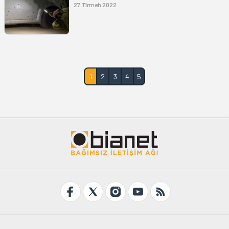
27 Tîrmeh 2022
1
2
3
4
5