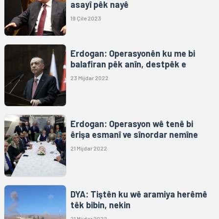
asayî pêk nayê
19 Çile 2023
Erdogan: Operasyonên ku me bi
balafiran pêk anîn, destpêk e
23 Mijdar 2022
Erdogan: Operasyon wê tenê bi
êrişa esmanî ve sînordar nemîne
21 Mijdar 2022
DYA: Tiştên ku wê aramiya herêmê
têk bibin, nekin
21 Mijdar 2022