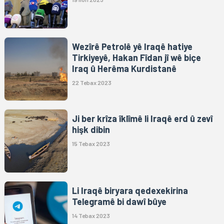
Wezîrê Petrolê yê Iraqê hatiye
Tirkiyeyê, Hakan Fîdan jî wê biçe
Iraq û Herêma Kurdistanê
22 Tebax 2023
Ji ber krîza îklîmê li Iraqê erd û zevî
hişk dibin
15 Tebax 2023
Li Iraqê biryara qedexekirina
Telegramê bi dawî bûye
14 Tebax 2023