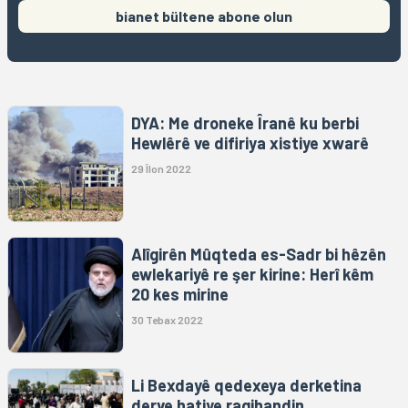
bianet bültene abone olun
DYA: Me droneke Îranê ku berbi
Hewlêrê ve difiriya xistiye xwarê
29 Îlon 2022
Alîgirên Mûqteda es-Sadr bi hêzên
ewlekariyê re şer kirine: Herî kêm
20 kes mirine
30 Tebax 2022
Li Bexdayê qedexeya derketina
derve hatiye ragihandin