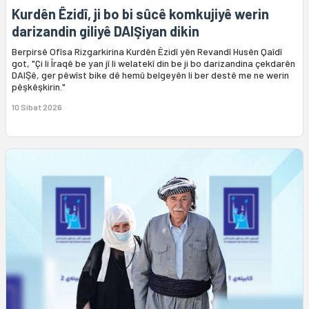
Kurdên Êzidî, ji bo bi sûcê komkujiyê werin
darizandin giliyê DAIŞiyan dikin
Berpirsê Ofîsa Rizgarkirina Kurdên Êzidî yên Revandî Husên Qaîdî
got, "Çi li Îraqê be yan jî li welatekî din be ji bo darizandina çekdarên
DAIŞê, ger pêwîst bike dê hemû belgeyên li ber destê me ne werin
pêşkêşkirin."
10 Sibat 2026