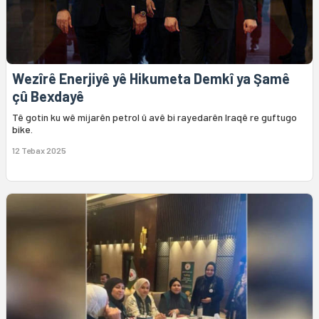
Wezîrê Enerjiyê yê Hikumeta Demkî ya Şamê
çû Bexdayê
Tê gotin ku wê mijarên petrol û avê bi rayedarên Iraqê re guftugo
bike.
12 Tebax 2025