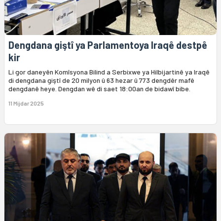
Dengdana giştî ya Parlamentoya Iraqê destpê
kir
Li gor daneyên Komîsyona Bilind a Serbixwe ya Hilbijartinê ya Iraqê
di dengdana giştî de 20 milyon û 63 hezar û 773 dengdêr mafê
dengdanê heye. Dengdan wê di saet 18:00an de bidawî bibe.
11 Mijdar 2025