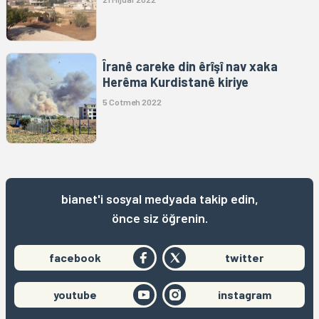
Îranê careke din êrîşî nav xaka
Herêma Kurdistanê kiriye
5 Cotmeh 2022
bianet'i sosyal medyada takip edin,
önce siz öğrenin.
facebook
twitter
youtube
instagram