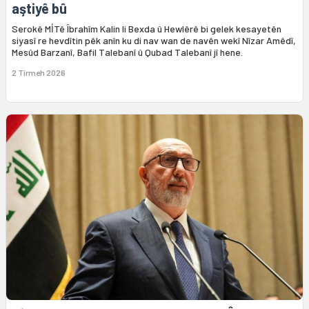
aştiyê bû
Serokê MİTê Îbrahîm Kalin li Bexda û Hewlêrê bi gelek kesayetên
siyasî re hevdîtin pêk anîn ku di nav wan de navên wekî Nîzar Amêdî,
Mesûd Barzanî, Bafil Talebanî û Qubad Talebanî jî hene.
2 Tîrmeh 2026