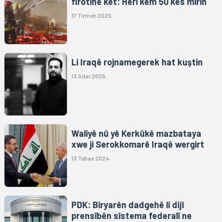
firotinê ket: Herî kêm 50 kes mirin
17 Tîrmeh 2025
Li Iraqê rojnamegerek hat kuştin
13 Adar 2025
Waliyê nû yê Kerkûkê mazbataya
xwe ji Serokkomarê Iraqê wergirt
13 Tebax 2024
PDK: Biryarên dadgehê li dijî
prensîbên sîstema federalî ne