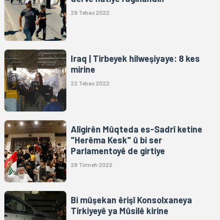
29 Tebax 2022
Iraq | Tirbeyek hilweşiyaye: 8 kes
mirine
22 Tebax 2022
Alîgirên Mûqteda es-Sadrî ketine
"Herêma Kesk" û bi ser
Parlamentoyê de girtiye
28 Tîrmeh 2022
Bi mûşekan êrişî Konsolxaneya
Tirkiyeyê ya Mûsilê kirine