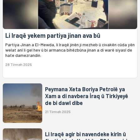
Li Iraqê yekem partiya jinan ava bû
Partiya Jinan a El-Mewda, li Iraqê jinên ji mezheb û civakên cûda yên
welat anî li gel hev û bi armanca bihêzbûna jinan a di warê siyasî de
hate damezrandin.
28 Tîrmeh 2025
Peymana Xeta Boriya Petrolê ya
Xam a di navbera İraq û Tirkiyeyê
de bi dawî dibe
21 Tîrmeh 2025
Li Iraqê agir bi navendeke kirîn û