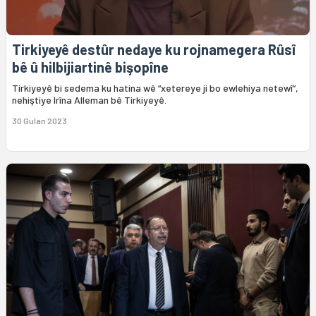
Tirkiyeyê destûr nedaye ku rojnamegera Rûsî
bê û hilbijiartinê bişopîne
Tirkiyeyê bi sedema ku hatina wê “xetereye ji bo ewlehiya netewî”,
nehiştiye Irîna Alleman bê Tirkiyeyê.
30 Gulan 2023