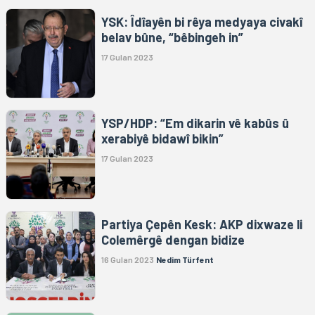
YSK: Îdîayên bi rêya medyaya civakî
belav bûne, “bêbingeh in”
17 Gulan 2023
YSP/HDP: “Em dikarin vê kabûs û
xerabiyê bidawî bikin”
17 Gulan 2023
Partiya Çepên Kesk: AKP dixwaze li
Colemêrgê dengan bidize
16 Gulan 2023
Nedim Türfent