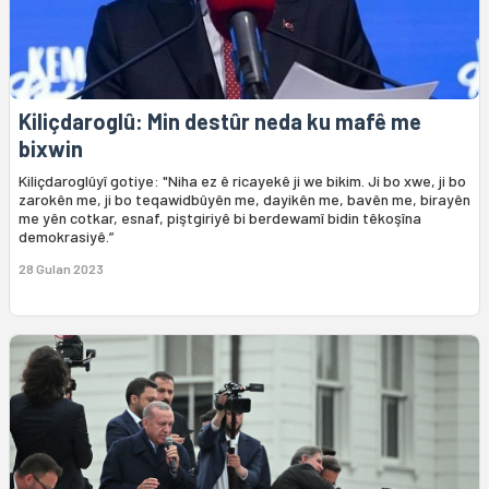
Kiliçdaroglû: Min destûr neda ku mafê me
bixwin
Kiliçdaroglûyî gotiye: "Niha ez ê ricayekê ji we bikim. Ji bo xwe, ji bo
zarokên me, ji bo teqawidbûyên me, dayikên me, bavên me, birayên
me yên cotkar, esnaf, piştgiriyê bi berdewamî bidin têkoşîna
demokrasiyê.”
28 Gulan 2023