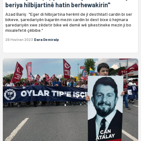
beriya hilbijartinê hatin berhewakirin"
Azad Bariş: "Eger di hilbijartina herêmî de jî desthilatî cardin bi ser
bikeve, şaredariyên bajarên mezin cardin bi dest bixe û hejmara
şaredariyên xwe zêdetir bike wê demê wê şikestineke mezin ji bo
mixalefetê çêbibe."
26 Hezîran 2023
Dara Demiralp