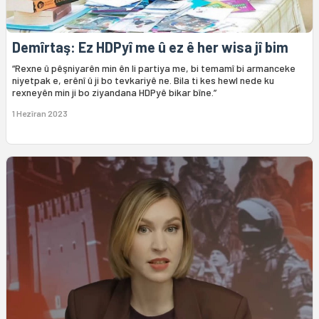
Demîrtaş: Ez HDPyî me û ez ê her wisa jî bim
“Rexne û pêşniyarên min ên li partiya me, bi temamî bi armanceke
niyetpak e, erênî û ji bo tevkariyê ne. Bila ti kes hewl nede ku
rexneyên min ji bo ziyandana HDPyê bikar bîne.”
1 Hezîran 2023