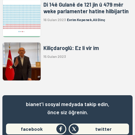
Di 14ê Gulanê de 121 jin û 479 mêr
weke parlamenter hatine hilbijartin
16 Gulan 2023
Evrim Kepenek,Ali Dinç
Kiliçdaroglû: Ez li vir im
15 Gulan 2023
bianet'i sosyal medyada takip edin,
önce siz öğrenin.
facebook
twitter