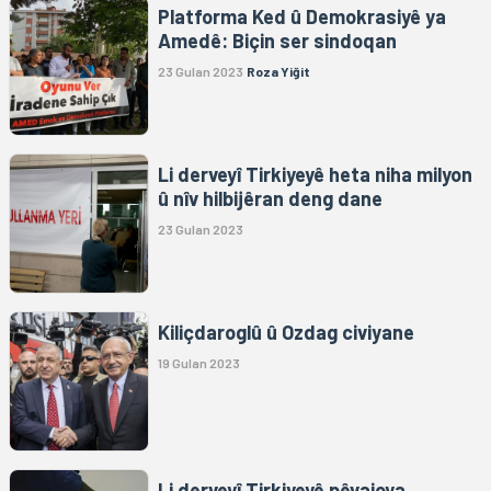
Platforma Ked û Demokrasiyê ya
Amedê: Biçin ser sindoqan
23 Gulan 2023
Roza Yiğit
Li derveyî Tirkiyeyê heta niha milyon
û nîv hilbijêran deng dane
23 Gulan 2023
Kiliçdaroglû û Ozdag civiyane
19 Gulan 2023
Li derveyî Tirkiyeyê pêvajoya