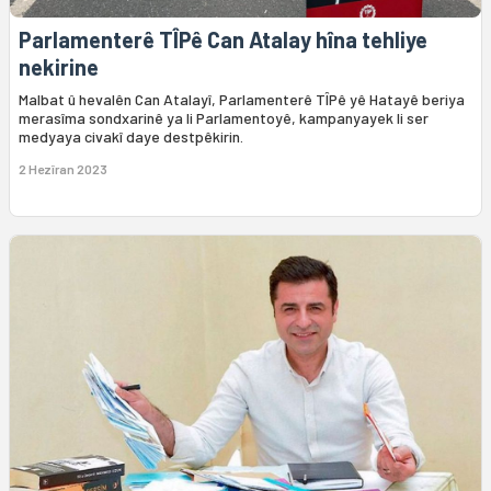
Parlamenterê TÎPê Can Atalay hîna tehliye
nekirine
Malbat û hevalên Can Atalayî, Parlamenterê TÎPê yê Hatayê beriya
merasîma sondxarinê ya li Parlamentoyê, kampanyayek li ser
medyaya civakî daye destpêkirin.
2 Hezîran 2023