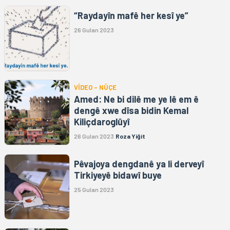
“Raydayîn mafê her kesî ye”
26 Gulan 2023
VÎDEO - NÛÇE
Amed: Ne bi dilê me ye lê em ê
dengê xwe dîsa bidin Kemal
Kiliçdaroglûyî
26 Gulan 2023
Roza Yiğit
Pêvajoya dengdanê ya li derveyî
Tirkiyeyê bidawî buye
25 Gulan 2023