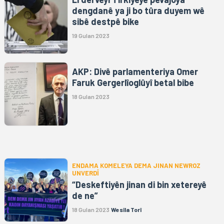
dengdanê ya ji bo tûra duyem wê
sibê destpê bike
19 Gulan 2023
AKP: Divê parlamenteriya Omer
Faruk Gergerlîoglûyî betal bibe
18 Gulan 2023
ENDAMA KOMELEYA DEMA JINAN NEWROZ
UNVERDÎ
“Deskeftiyên jinan di bin xetereyê
de ne”
18 Gulan 2023
Wesîla Torî