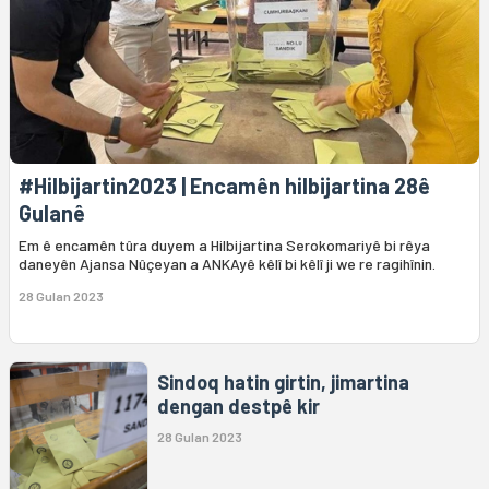
#Hilbijartin2023 | Encamên hilbijartina 28ê
Gulanê
Em ê encamên tûra duyem a Hilbijartina Serokomariyê bi rêya
daneyên Ajansa Nûçeyan a ANKAyê kêlî bi kêlî ji we re ragihînin.
28 Gulan 2023
Sindoq hatin girtin, jimartina
dengan destpê kir
28 Gulan 2023