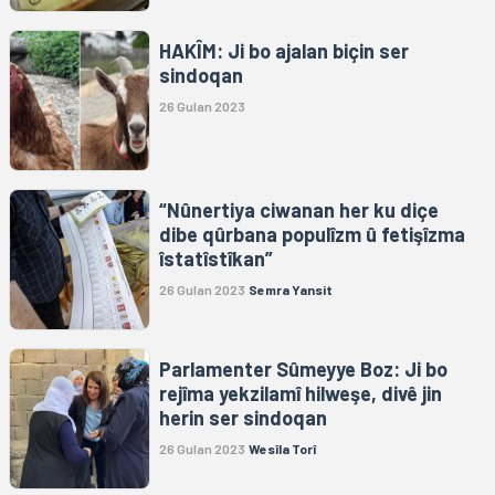
HAKÎM: Ji bo ajalan biçin ser
sindoqan
26 Gulan 2023
“Nûnertiya ciwanan her ku diçe
dibe qûrbana populîzm û fetişîzma
îstatîstîkan”
26 Gulan 2023
Semra Yansit
Parlamenter Sûmeyye Boz: Ji bo
rejîma yekzilamî hilweşe, divê jin
herin ser sindoqan
26 Gulan 2023
Wesîla Torî