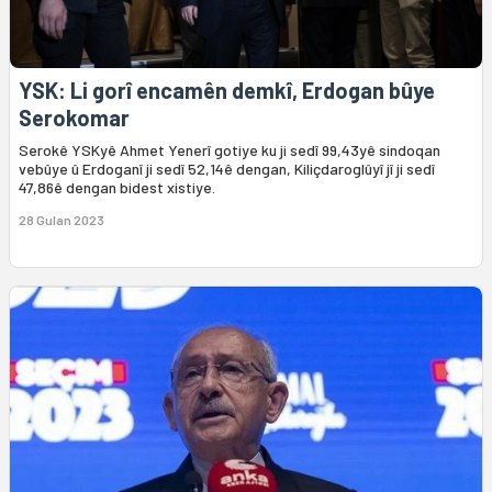
YSK: Li gorî encamên demkî, Erdogan bûye
Serokomar
Serokê YSKyê Ahmet Yenerî gotiye ku ji sedî 99,43yê sindoqan
vebûye û Erdoganî ji sedî 52,14ê dengan, Kiliçdaroglûyî jî ji sedî
47,86ê dengan bidest xistiye.
28 Gulan 2023