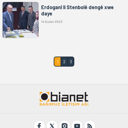
Erdoganî li Stenbolê dengê xwe
daye
14 Gulan 2023
1
2
3