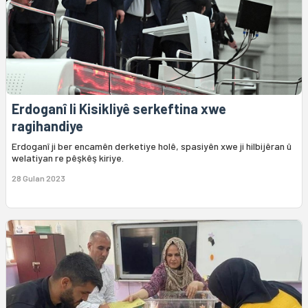
Erdoganî li Kisikliyê serkeftina xwe
ragihandiye
Erdoganî ji ber encamên derketiye holê, spasiyên xwe ji hilbijêran û
welatiyan re pêşkêş kiriye.
28 Gulan 2023