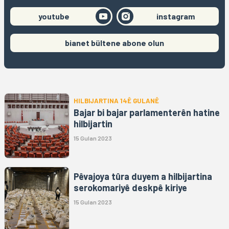
youtube
instagram
bianet bültene abone olun
HILBIJARTINA 14Ê GULANÊ
Bajar bi bajar parlamenterên hatine
hilbijartin
15 Gulan 2023
Pêvajoya tûra duyem a hilbijartina
serokomariyê deskpê kiriye
15 Gulan 2023