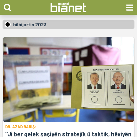
hilbijartin 2023
DR. AZAD BARIŞ:
"Ji ber gelek şaşiyên stratejîk û taktik, hêviyên