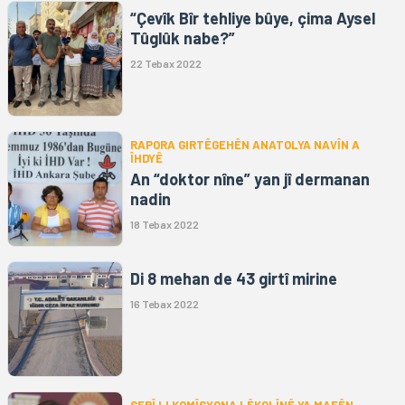
“Çevîk Bîr tehliye bûye, çima Aysel
Tûglûk nabe?”
22 Tebax 2022
RAPORA GIRTÊGEHÊN ANATOLYA NAVÎN A
ÎHDYÊ
An “doktor nîne” yan jî dermanan
nadin
18 Tebax 2022
Di 8 mehan de 43 girtî mirine
16 Tebax 2022