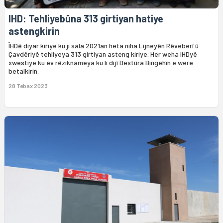
IHD: Tehliyebûna 313 girtiyan hatiye
astengkirin
ÎHDê diyar kiriye ku ji sala 2021an heta niha Lijneyên Rêveberî û
Çavdêriyê tehliyeya 313 girtiyan asteng kiriye. Her weha IHDyê
xwestiye ku ev rêziknameya ku li dijî Destûra Bingehîn e were
betalkirin.
28 Tebax 2023