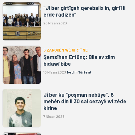
“Ji ber girtîgeh qerebalix in, girtî li
erdê radizên”
20 Nîsan 2023
5 ZAROKÊN WÊ GIRTÎ NE
Şemsîhan Ertûnç: Bila ev zilm
bidawî bibe
10 Nîsan 2023
Nedim Türfent
Ji ber ku “poşman nebûye”, 6
mehên din li 30 sal cezayê wî zêde
kirine
7 Nîsan 2023