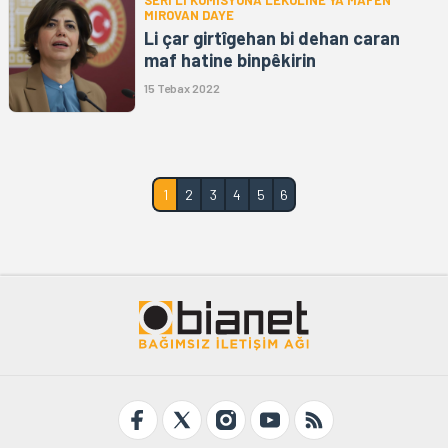
SERÎ LI KOMÎSYONA LÊKOLÎNÊ YA MAFÊN
MIROVAN DAYE
Li çar girtîgehan bi dehan caran
maf hatine binpêkirin
15 Tebax 2022
1
2
3
4
5
6