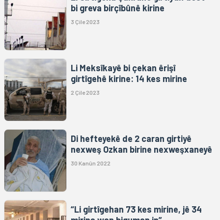
bi greva birçîbûnê kirine
3 Çile 2023
Li Meksîkayê bi çekan êrişî
girtîgehê kirine: 14 kes mirine
2 Çile 2023
Di hefteyekê de 2 caran girtiyê
nexweş Ozkan birine nexweşxaneyê
30 Kanûn 2022
“Li girtîgehan 73 kes mirine, jê 34