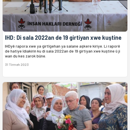
IHD: Di sala 2022an de 19 girtiyan xwe kuştine
IHDyê rapora xwe ya girtîgehan ya salane aşkere kiriye. Li raporê
de hatiye îdiakirin ku di sala 2022an de 19 girtiyan xwe kuştine û ji
wan du kes zarok bûne.
31 Tîrmeh 2023