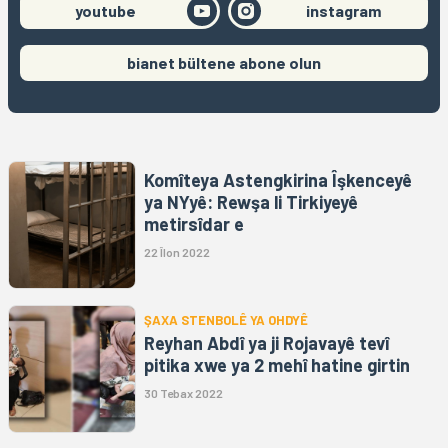
youtube
instagram
bianet bültene abone olun
Komîteya Astengkirina Îşkenceyê
ya NYyê: Rewşa li Tirkiyeyê
metirsîdar e
22 Îlon 2022
ŞAXA STENBOLÊ YA OHDYÊ
Reyhan Abdî ya ji Rojavayê tevî
pitika xwe ya 2 mehî hatine girtin
30 Tebax 2022