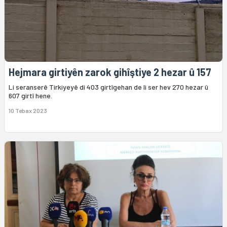
Hejmara girtiyên zarok gihîştiye 2 hezar û 157
Li seranserê Tirkiyeyê di 403 girtîgehan de li ser hev 270 hezar û
607 girtî hene.
10 Tebax 2023