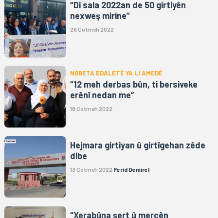
“Di sala 2022an de 50 girtiyên
nexweş mirine”
26 Cotmeh 2022
NOBETA EDALETÊ YA LI AMEDÊ
“12 meh derbas bûn, ti bersiveke
erênî nedan me”
18 Cotmeh 2022
Hejmara girtiyan û girtîgehan zêde
dibe
13 Cotmeh 2022
Ferid Demirel
“Xerabûna şert û mercên