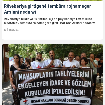
Rêveberiya girtîgehê tembûra rojnameger
Arslanî neda wî
Rêveberiyê bi îdiaya ku “ihtimal e ji bo peywendiya rêxistinî bê
bikaranîn”, tembûra rojnamegerê girtî Firat Can Arslanî nedan wî.
19 Îlon 2023