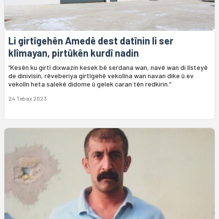
Li girtîgehên Amedê dest datînin li ser
klîmayan, pirtûkên kurdî nadin
“Kesên ku girtî dixwazin kesek bê serdana wan, navê wan di lîsteyê
de dinivîsin, rêveberiya girtîgehê vekolîna wan navan dike û ev
vekolîn heta salekê didome û gelek caran tên redkirin.”
24 Tebax 2023