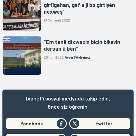
girtîgehan, gef e ji bo girtiyên
nexweş”
13 Cotmeh 2022
“Em tenê dixwazin biçin bikevin
dersan û bên”
28 Îlon 2022
Ayça Söylemez
bianet'i sosyal medyada takip edin,
önce siz öğrenin.
facebook
twitter