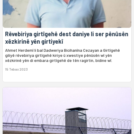
Rêvebiriya girtîgehê dest daniye li ser pênûsên
xêzkirinê yên girtiyekî
Ahmet Herdemî li bal Dadweriya Bicihanîna Cezayan a Girtîgehê
giliyê rêvebiriya girtîgehê kiriye û xwestiye pênûsên wî yên
xêzkirinê yên di embara girtîgehê de tên ragirtin, bidine wî.
15 Tebax 2023