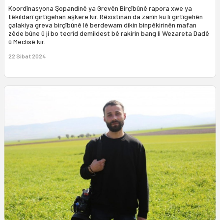
Koordînasyona Şopandinê ya Grevên Birçîbûnê rapora xwe ya
têkildarî girtîgehan aşkere kir. Rêxistinan da zanîn ku li girtîgehên
çalakiya greva birçîbûnê lê berdewam dikin binpêkirinên mafan
zêde bûne û ji bo tecrîd demildest bê rakirin bang li Wezareta Dadê
û Meclisê kir.
22 Sibat 2024