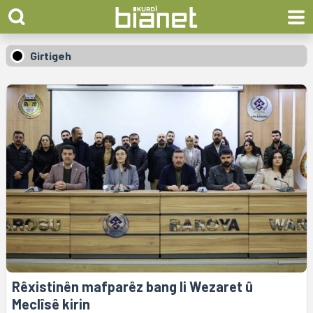
Girtigeh
Rêxistinên mafparêz bang li Wezaret û
Meclîsê kirin