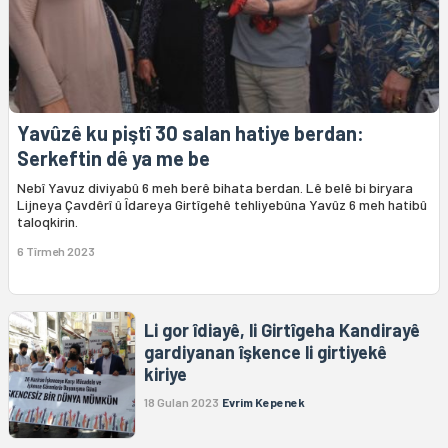
Yavûzê ku piştî 30 salan hatiye berdan:
Serkeftin dê ya me be
Nebî Yavuz diviyabû 6 meh berê bihata berdan. Lê belê bi biryara
Lijneya Çavdêrî û Îdareya Girtîgehê tehliyebûna Yavûz 6 meh hatibû
taloqkirin.
6 Tîrmeh 2023
Li gor îdiayê, li Girtîgeha Kandirayê
gardiyanan îşkence li girtiyekê
kiriye
18 Gulan 2023
Evrim Kepenek