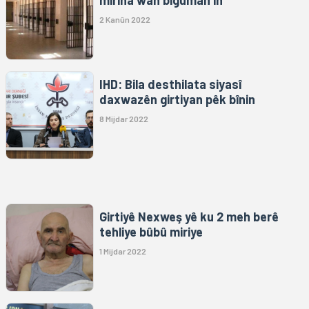
mirina wan biguman in”
2 Kanûn 2022
IHD: Bila desthilata siyasî
daxwazên girtiyan pêk bînin
8 Mijdar 2022
Girtiyê Nexweş yê ku 2 meh berê
tehliye bûbû miriye
1 Mijdar 2022