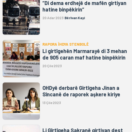
“Di dema erdhejê de mafên girtiyan
hatine binpêkirin”
20 Adar 2023
Bêrîvan Kayi
RAPORA ÎHDYA STENBOLÊ
Li girtîgehên Marmarayê di 3 mehan
de 905 caran maf hatine binpêkirin
20 Çile 2023
OHDyê derbarê Girtîgeha Jinan a
Sîncanê de raporek aşkere kiriye
13 Çile 2023
Li Gîrtîgeha Şakranê girtiyan dest