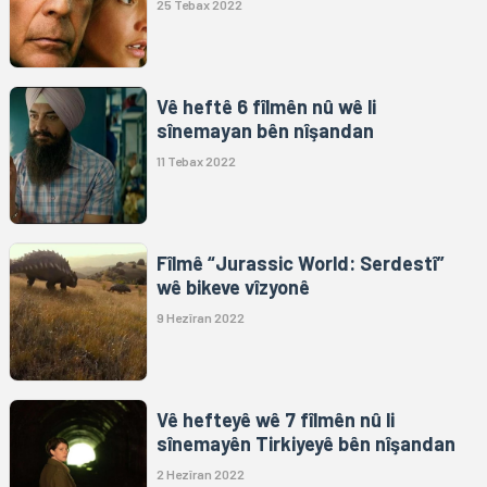
25 Tebax 2022
Vê heftê 6 fîlmên nû wê li
sînemayan bên nîşandan
11 Tebax 2022
Fîlmê “Jurassic World: Serdestî”
wê bikeve vîzyonê
9 Hezîran 2022
Vê hefteyê wê 7 fîlmên nû li
sînemayên Tirkiyeyê bên nîşandan
2 Hezîran 2022