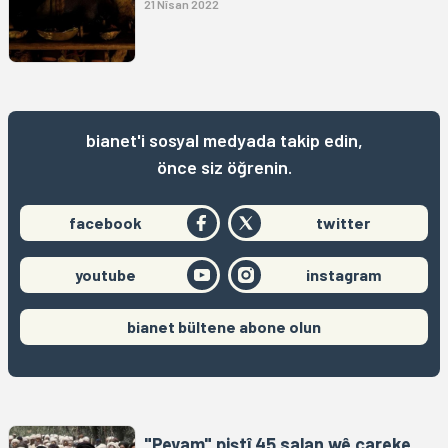
21 Nîsan 2022
bianet'i sosyal medyada takip edin,
önce siz öğrenin.
facebook
twitter
youtube
instagram
bianet bültene abone olun
"Peyam" piştî 45 salan wê careke