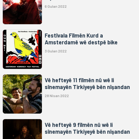
6 Gulan 2022
Festîvala Fîlmên Kurd a
Amsterdamê wê destpê bike
3 Gulan 2022
Vê hefteyê 11 fîlmên nû wê li
sînemayên Tirkiyeyê bên nîşandan
28 Nîsan 2022
Vê hefteyê 9 fîlmên nû wê li
sînemayên Tirkiyeyê bên nîşandan