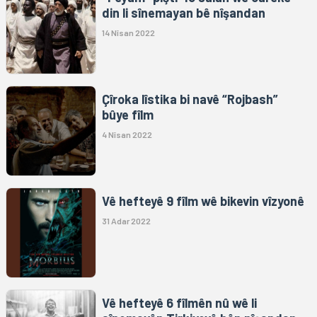
din li sînemayan bê nîşandan
14 Nîsan 2022
Çîroka lîstika bi navê “Rojbash”
bûye fîlm
4 Nîsan 2022
Vê hefteyê 9 fîlm wê bikevin vîzyonê
31 Adar 2022
Vê hefteyê 6 fîlmên nû wê li