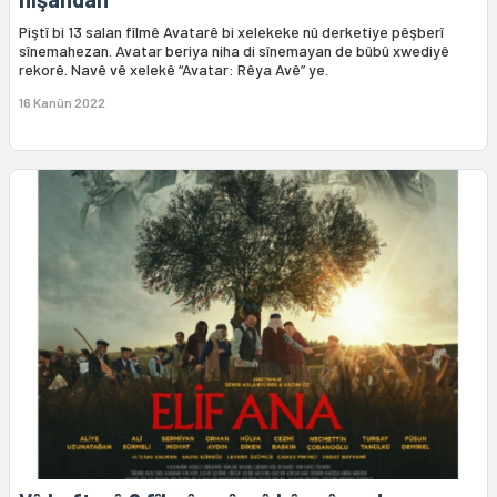
Piştî bi 13 salan fîlmê Avatarê bi xelekeke nû derketiye pêşberî
sînemahezan. Avatar beriya niha di sînemayan de bûbû xwediyê
rekorê. Navê vê xelekê “Avatar: Rêya Avê” ye.
16 Kanûn 2022