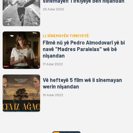
sînemayên Tirkiyeyê bên nîşandan
25 Adar 2022
LI SÎNEMAYÊN TIRKIYEYÊ:
Fîlmê nû yê Pedro Almodovarî yê bi
navê "Madres Paralelas" wê bê
nîşandan
17 Adar 2022
Vê hefteyê 5 fîlm wê li sînemayan
werin nîşandan
10 Adar 2022