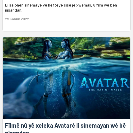
Li salonên sînemayê vê hefteyê sisê jê xwemalî, 6 fîlm wê bên
nîşandan.
29 Kanûn 2022
Fîlmê nû yê xeleka Avatarê li sînemayan wê bê
nîşandan