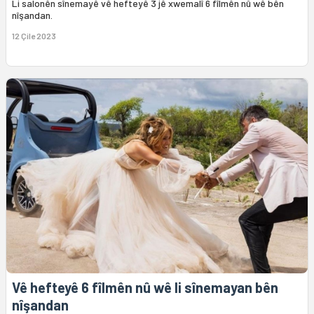
Li salonên sînemayê vê hefteyê 3 jê xwemalî 6 fîlmên nû wê bên
nîşandan.
12 Çile 2023
Vê hefteyê 6 fîlmên nû wê li sînemayan bên
nîşandan