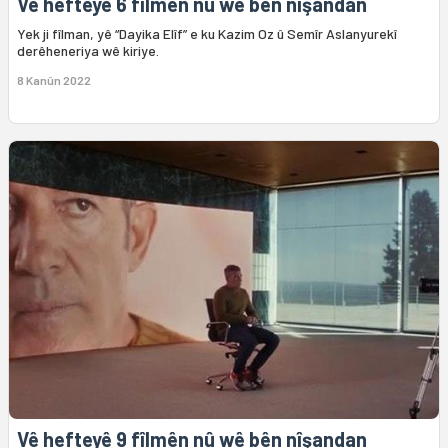
Vê hefteyê 6 fîlmên nû wê bên nîşandan
Yek ji fîlman, yê “Dayika Elîf” e ku Kazim Oz û Semîr Aslanyurekî
derêheneriya wê kiriye.
8 Kanûn 2022
Vê hefteyê 9 fîlmên nû wê bên nîşandan