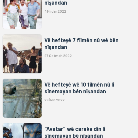
nîşandan
4 Mijdar 2022
Vê hefteyê 7 fîlmên nû wê bên
nîşandan
27 Cotmeh 2022
Vê hefteyê wê 10 fîlmên nû li
sînemayan bên nîşandan
29 Îlon 2022
"Avatar" wê careke din li
sînemayan bê nîşandan