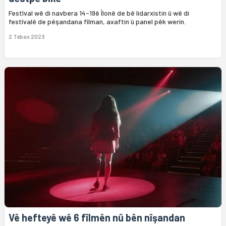
Festîval wê di navbera 14-19ê Îlonê de bê lidarxistin û wê di
festîvalê de pêşandana fîlman, axaftin û panel pêk werin.
2 Tebax 2023
Vê hefteyê wê 6 fîlmên nû bên nîşandan