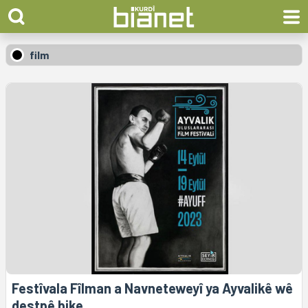
film
Festîvala Fîlman a Navneteweyî ya Ayvalikê wê
destpê bike