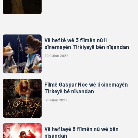
Vê heftê wê 3 fîlmên nû li
sînemayên Tirkiyeyê bên nîşandan
20 Gulan 2022
Fîlmê Gaspar Noe wê li sînemayên
Tirkeyê bê nîşandan
12 Gulan 2022
Vê hefteyê 6 fîlmên nû wê bên
nîşandan