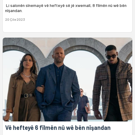
Li salonên sînemayê vê hefteyê sê jê xwemalî, 8 fîlmên nû wê bên
nîşandan.
20 Çile 2023
Vê hefteyê 6 fîlmên nû wê bên nîşandan