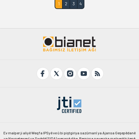
1
2
3
4
Ev malper ji aliyê Weqfa IPSyê ve û bi piştgiriya sazûmanî ya Ajansa Geşepêdanê
ya Navneteweyî ya Swêdê (SIDA) weşanê dike. Berpirsa naveroka malperê bi tenê