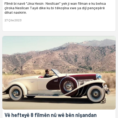
Fîlmê bi navê "Jina Hesin: Neslîcan" yek ji wan fîlman e ku behsa
çîroka Neslîcan Tayê dike ku bi têkoşîna xwe ya dijî pençeşêrê
dihat naskirin.
27 Çile 2023
Vê hefteyê 8 fîlmên nû wê bên nîşandan