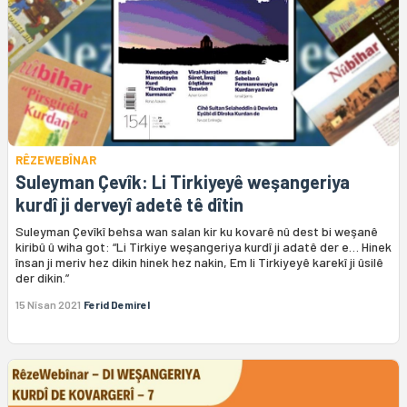
RÊZEWEBÎNAR
Suleyman Çevîk: Li Tirkiyeyê weşangeriya
kurdî ji derveyî adetê tê dîtin
Suleyman Çevîkî behsa wan salan kir ku kovarê nû dest bi weşanê
kiribû û wiha got: “Li Tirkiye weşangeriya kurdî ji adatê der e… Hinek
însan ji meriv hez dikin hinek hez nakin, Em li Tirkiyeyê karekî ji ûsilê
der dikin.”
15 Nîsan 2021
Ferid Demirel