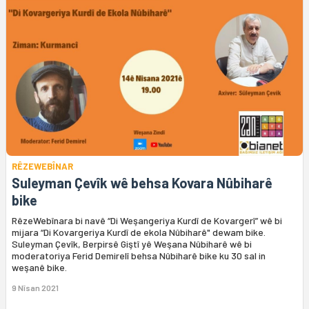
RÊZEWEBÎNAR
Suleyman Çevîk wê behsa Kovara Nûbiharê
bike
RêzeWebînara bi navê “Di Weşangeriya Kurdî de Kovargerî” wê bi
mijara “Di Kovargeriya Kurdî de ekola Nûbiharê" dewam bike.
Suleyman Çevîk, Berpirsê Giştî yê Weşana Nûbiharê wê bi
moderatoriya Ferid Demirelî behsa Nûbiharê bike ku 30 sal in
weşanê bike.
9 Nîsan 2021