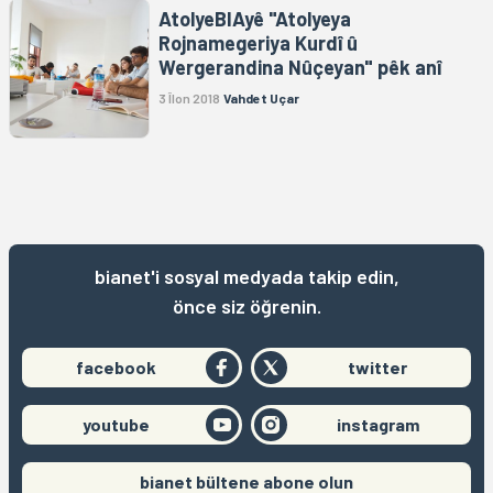
AtolyeBIAyê "Atolyeya
Rojnamegeriya Kurdî û
Wergerandina Nûçeyan" pêk anî
3 Îlon 2018
Vahdet Uçar
bianet'i sosyal medyada takip edin,
önce siz öğrenin.
facebook
twitter
youtube
instagram
bianet bültene abone olun