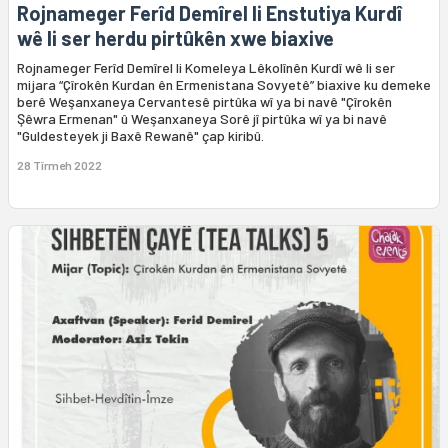
Rojnameger Ferîd Demîrel li Enstutiya Kurdî
wê li ser herdu pirtûkên xwe biaxive
Rojnameger Ferîd Demîrel li Komeleya Lêkolînên Kurdî wê li ser
mijara “Çîrokên Kurdan ên Ermenistana Sovyetê” biaxive ku demeke
berê Weşanxaneya Cervantesê pirtûka wî ya bi navê "Çîrokên
Şêwra Ermenan" û Weşanxaneya Sorê jî pirtûka wî ya bi navê
"Guldesteyek ji Baxê Rewanê" çap kiribû.
28 Tîrmeh 2022