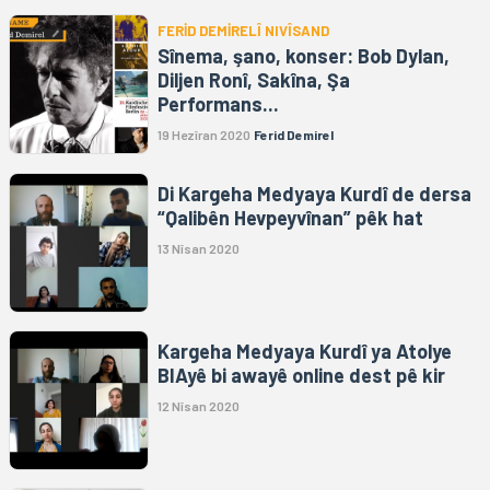
FERİD DEMİRELÎ NIVÎSAND
Sînema, şano, konser: Bob Dylan,
Diljen Ronî, Sakîna, Şa
Performans...
19 Hezîran 2020
Ferid Demirel
Di Kargeha Medyaya Kurdî de dersa
“Qalibên Hevpeyvînan” pêk hat
13 Nîsan 2020
Kargeha Medyaya Kurdî ya Atolye
BIAyê bi awayê online dest pê kir
12 Nîsan 2020