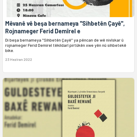
Mêvanê vê beşa bernameya "Sihbetên Çayê",
Rojnameger Ferid Demîrel e
Di beşa bernameya "Sihbetên Çayê" ya pêncan de wê nivîskar û
rojnameger Ferid Demirel têkildarî pirtûkên xwe yên nû sihbetekê
bike.
23 Hezîran 2022