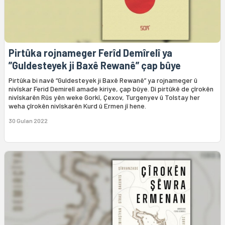
Pirtûka rojnameger Ferîd Demîrelî ya
”Guldesteyek ji Baxê Rewanê” çap bûye
Pirtûka bi navê “Guldesteyek ji Baxê Rewanê” ya rojnameger û
nivîskar Ferid Demirelî amade kiriye, çap bûye. Di pirtûkê de çîrokên
nivîskarên Rûs yên weke Gorkî, Çexov, Turgenyev û Tolstay her
weha çîrokên nivîskarên Kurd û Ermen jî hene.
30 Gulan 2022