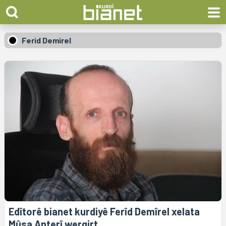
Ferid Demirel
Edîtorê bianet kurdiyê Ferîd Demîrel xelata
Mûsa Anterî wergirt