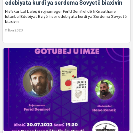
edebiyata kurdî ya serdema Sovyetê biaxivin
Nivîskar Lal Laleş û rojnameger Ferîd Demîrel dê li Kıraathane
Istanbul Edebiyat Eviyê li ser edebiyata kurdî ya Serdema Sovyetê
biaxivin.
11 Îlon 2023