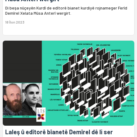
Di beşa nûçeyên Kurdî de edîtorê bianet kurdiyê rojnameger Ferîd
Demîrel Xelata Mûsa Anterî wergirt.
18 Îlon 2023
Laleş û edîtorê bîanetê Demîrel dê li ser