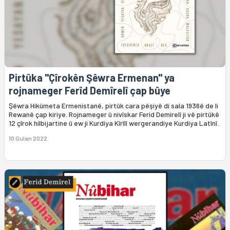
Pirtûka "Çîrokên Şêwra Ermenan" ya
rojnameger Ferîd Demîrelî çap bûye
Şêwra Hikûmeta Ermenistanê, pirtûk cara pêşiyê di sala 1936ê de li
Rewanê çap kiriye. Rojnameger û nivîskar Ferid Demirelî ji vê pirtûkê
12 çîrok hilbijartine û ew ji Kurdiya Kîrîlî wergerandiye Kurdiya Latînî.
10 Gulan 2022