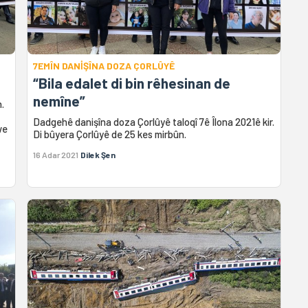
7EMÎN DANİŞÎNA DOZA ÇORLÛYÊ
“Bila edalet di bin rêhesinan de
nemîne”
n.
Dadgehê danişîna doza Çorlûyê taloqî 7ê Îlona 2021ê kir.
we
Di bûyera Çorlûyê de 25 kes mirbûn.
16 Adar 2021
Dilek Şen