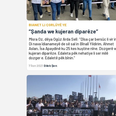
BIANET LI ÇORLÛYÊ YE
“Şanda we kujeran diparêze”
Misra Oz, dêya Ogûz Arda Selî: “Dîsa çar bersûc li vir i
Di nava îdianameyê de sê sal in Bînalî Yildirim, Ahmet
Aslan, Îsa Apaydinê ku 25 kes kuştine nîne. Dozgerê 
kujeran diparêze. Edaleta pêk nehatiye li ser milê
dozger e. Edaletê pêk bînin.”
7 Îlon 2021
Dilek Şen