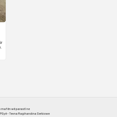
ir
e.
 mafên wê parastî ne
PSyê - Tevna Ragihandina Serbixwe