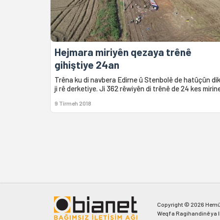
Hejmara miriyên qezaya trênê
gihiştiye 24an
Trêna ku di navbera Edirne û Stenbolê de hatûçûn dik
ji rê derketiye. Ji 362 rêwiyên di trênê de 24 kes mirin
9 Tîrmeh 2018
Copyright © 2026 Hemû
Weqfa Ragihandinê ya I