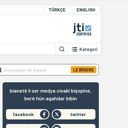
TÜRKÇE
ENGLISH
Kategorî
LE BİGERE
bianetê li ser medya civakî bişopîne,
berê hûn agahdar bibin
facebook
twitter