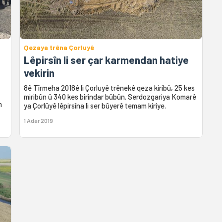
Qezaya trêna Çorluyê
Lêpirsîn li ser çar karmendan hatiye
vekirin
8ê Tîrmeha 2018ê li Çorluyê trênekê qeza kiribû, 25 kes
miribûn û 340 kes birîndar bûbûn. Serdozgariya Komarê
n
ya Çorlûyê lêpirsîna li ser bûyerê temam kiriye.
1 Adar 2019