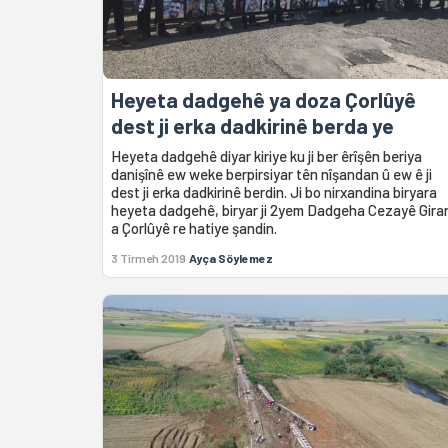
Heyeta dadgehê ya doza Çorlûyê
dest ji erka dadkirinê berda ye
Heyeta dadgehê diyar kiriye ku ji ber êrîşên beriya
danişînê ew weke berpirsiyar tên nîşandan û ew ê ji
dest ji erka dadkirinê berdin. Ji bo nirxandina biryara
heyeta dadgehê, biryar ji 2yem Dadgeha Cezayê Gira
a Çorlûyê re hatiye şandin.
3 Tîrmeh 2019
Ayça Söylemez