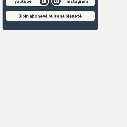
youtube
instagram
Bibin aboneyê bultena bîanetê