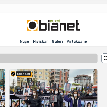
Nûçe
Nivîskar
Galerî
Pirtûkxane