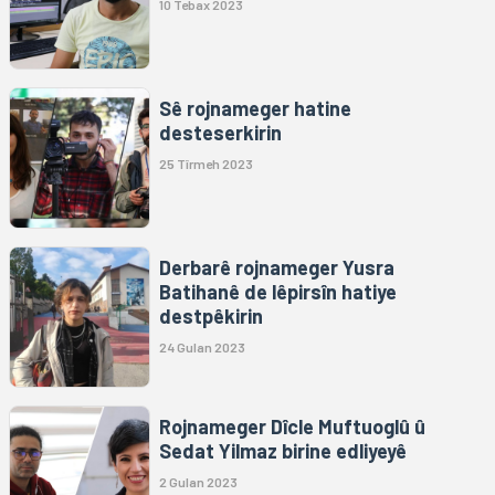
10 Tebax 2023
Sê rojnameger hatine
desteserkirin
25 Tîrmeh 2023
Derbarê rojnameger Yusra
Batihanê de lêpirsîn hatiye
destpêkirin
24 Gulan 2023
Rojnameger Dîcle Muftuoglû û
Sedat Yilmaz birine edliyeyê
2 Gulan 2023