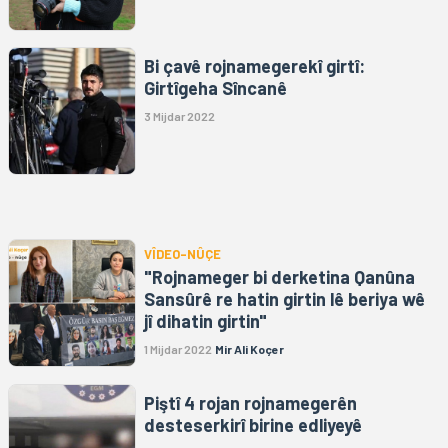
Bi çavê rojnamegerekî girtî:
Girtîgeha Sîncanê
3 Mijdar 2022
VÎDEO-NÛÇE
"Rojnameger bi derketina Qanûna
Sansûrê re hatin girtin lê beriya wê
jî dihatin girtin"
1 Mijdar 2022
Mir Ali Koçer
Piştî 4 rojan rojnamegerên
desteserkirî birine edliyeyê