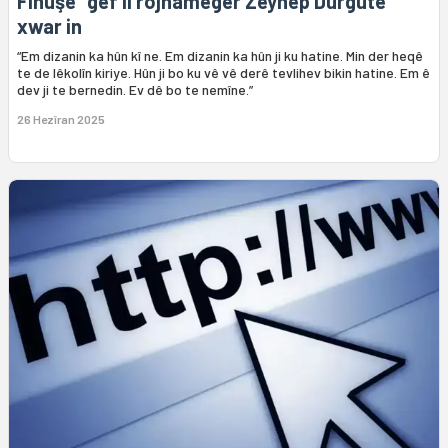
Fihûşê” gef li rojnameger Zeynep Durgutê
xwar in
“Em dizanin ka hûn kî ne. Em dizanin ka hûn ji ku hatine. Min der heqê
te de lêkolîn kiriye. Hûn ji bo ku vê vê derê tevlihev bikin hatine. Em ê
dev ji te bernedin. Ev dê bo te nemîne.”
26 Hezîran 2025