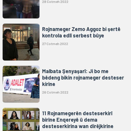
28 Cotmeh 2022
Rojnameger Zemo Aggoz bi şertê
kontrola edlî serbest bûye
27 Cotmeh 2022
Malbata Şenyaşarî: Ji bo me
bêdeng bikin rojnameger desteser
kirine
26 Cotmeh 2022
11 Rojnamegerên desteserkirî
birine Enqereyê û dema
desteserkirina wan dirêjkirine