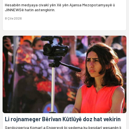
Hesabên medyaya civakî yên Xê yên Ajansa Mezopotamyayê û
JINNEWSê hatin astengkirin.
8 Çile 2026
Li rojnameger Bêrîvan Kûtlûyê doz hat vekirin
Serdozgeriya Komarî a Enqereyê bi sedema ku beşdarî weşanên li