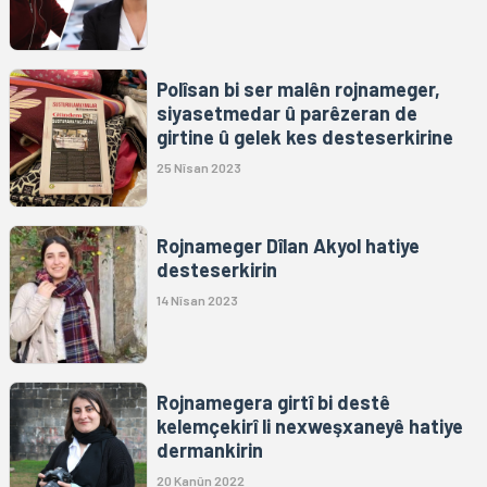
Polîsan bi ser malên rojnameger,
siyasetmedar û parêzeran de
girtine û gelek kes desteserkirine
25 Nîsan 2023
Rojnameger Dîlan Akyol hatiye
desteserkirin
14 Nîsan 2023
Rojnamegera girtî bi destê
kelemçekirî li nexweşxaneyê hatiye
dermankirin
20 Kanûn 2022