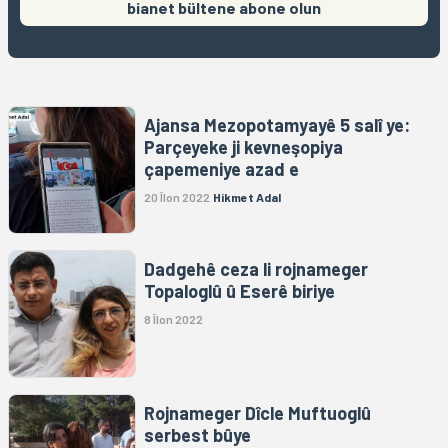
bianet bültene abone olun
Ajansa Mezopotamyayê 5 salî ye:
Parçeyeke ji kevneşopiya
çapemeniye azad e
20 Îlon 2022
Hikmet Adal
Dadgehê ceza li rojnameger
Topaloglû û Eserê biriye
8 Îlon 2022
Rojnameger Dîcle Muftuoglû
serbest bûye