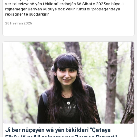
ser televîzyonê yên têkildarî erdhejên 6ê Sibate 2023an bûye, li
rojnameger Bêrîvan Kûtlûyê doz vekir. Kûtlû bi “propagandaya
rêxistinê” tê sûcdarkirin.
26 Hezîran 2025
Ji ber nûçeyên wê yên têkildarî “Çeteya