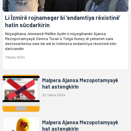
Li Îzmîrê rojnameger bi ‘endamtiya rêxistinê’
hatin sûcdarkirin
Nûçegihana Jinnewsê Melîke Aydin û nûçegihanên Ajansa
Mezopotamyayê Semra Turan û Tolga Guney di yekemin sala
desteserkirina xwe de wê bi tohmeta endamtiya rêxistinê bên
darizandin.
1 Mijdar 2024
Malpera Ajansa Mezopotamyayê
hat astengkirin
22 Tebax 2024
Malpera Ajansa Mezopotamyayê
hat astengkirin