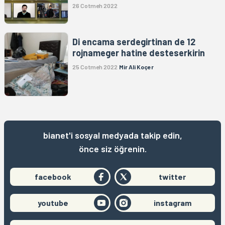
26 Cotmeh 2022
Di encama serdegirtinan de 12
rojnameger hatine desteserkirin
25 Cotmeh 2022
Mir Ali Koçer
bianet'i sosyal medyada takip edin,
önce siz öğrenin.
facebook
twitter
youtube
instagram