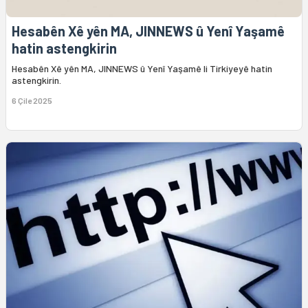
Hesabên Xê yên MA, JINNEWS û Yenî Yaşamê
hatin astengkirin
Hesabên Xê yên MA, JINNEWS û Yenî Yaşamê li Tirkiyeyê hatin
astengkirin.
6 Çile 2025