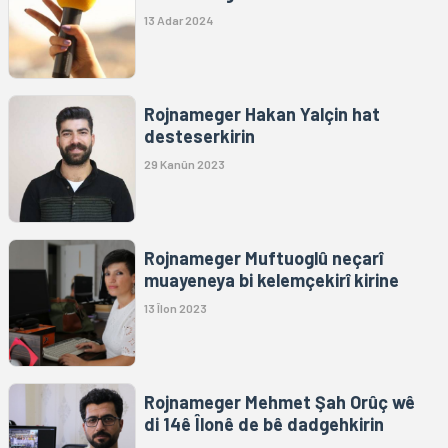
13 Adar 2024
Rojnameger Hakan Yalçin hat
desteserkirin
29 Kanûn 2023
Rojnameger Muftuoglû neçarî
muayeneya bi kelemçekirî kirine
13 Îlon 2023
Rojnameger Mehmet Şah Orûç wê
di 14ê Îlonê de bê dadgehkirin