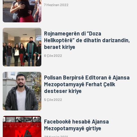
7 Hezîran 2022
Rojnamegerên di “Doza
Helîkoptêrê” de dihatin darizandin,
beraet kiriye
6 Çile 2022
Polîsan Berpirsê Edîtoran ê Ajansa
Mezopotamyayê Ferhat Çelîk
desteser kiriye
5 Çile 2022
Facebookê hesabê Ajansa
Mezopotamyayê girtiye
28 Kanûn 2021