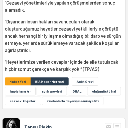
“Cezaevi yönetimleriyle yapılan görüşmelerden sonuç
alamadık.
“Dışarıdan insan hakları savunucuları olarak
oluşturduğumuz heyetler cezaevi yetkilileriyle görüştü
ancak herhangi bir iyileşme olmadığı gibi; darp ve sürgün
etmeye, yerlerde sürüklemeye varacak şekilde koşullar
ağırlaştırıldı.
“Heyetlerimize verilen cevaplar içinde de elle tutulacak
hiçbir somut gerekçe ve karşılık yok.” (TP/AS)
Haber Yeri
BİA Haber Merkezi
Açlık Grevi
hapishaneler
açlık grevleri
OHAL
olağanüstü hal
cezaevi koşulları
zindanlarla dayanışma inisiyatifi
Tansu Pişkin