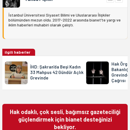
İstanbul Üniversitesi Siyaset Bilimi ve Uluslararası İlişkiler
bölümünden mezun oldu. 2017-2022 arasında bianet’te yargı ve
iklim haberleri muhabiri olarak çalıştı.
ilgili haberler
Hak Örgü
İHD: Şakran'da Beşi Kadın
Bakanlığa
33 Mahpus 42 Gündür Açlık
Grevindek
Grevinde
Çağrısı
Hak odaklı, çok sesli, bağımsız gazeteciliği
güçlendirmek için bianet desteğinizi
bekliyor.