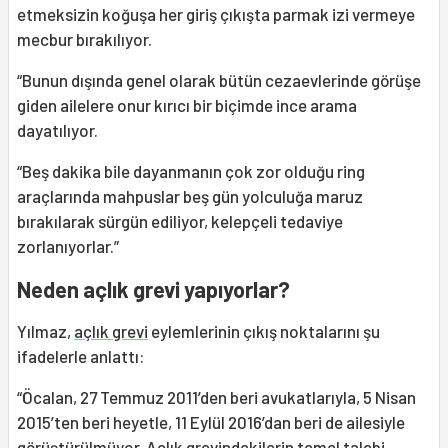
etmeksizin koğuşa her giriş çıkışta parmak izi vermeye
mecbur bırakılıyor.
“Bunun dışında genel olarak bütün cezaevlerinde görüşe
giden ailelere onur kırıcı bir biçimde ince arama
dayatılıyor.
“Beş dakika bile dayanmanın çok zor olduğu ring
araçlarında mahpuslar beş gün yolculuğa maruz
bırakılarak sürgün ediliyor, kelepçeli tedaviye
zorlanıyorlar.”
Neden açlık grevi yapıyorlar?
Yılmaz,
açlık grevi
eylemlerinin çıkış noktalarını şu
ifadelerle anlattı:
“Öcalan, 27 Temmuz 2011’den beri avukatlarıyla, 5 Nisan
2015’ten beri heyetle, 11 Eylül 2016’dan beri de ailesiyle
görüştürülmüyor. Açlık grevindekilerin temel talebi