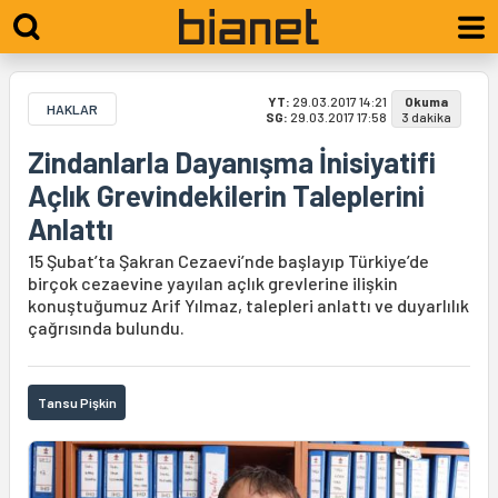
YT:
29.03.2017 14:21
Okuma
HAKLAR
SG:
29.03.2017 17:58
3 dakika
Zindanlarla Dayanışma İnisiyatifi
Açlık Grevindekilerin Taleplerini
Anlattı
15 Şubat’ta Şakran Cezaevi’nde başlayıp Türkiye’de
birçok cezaevine yayılan açlık grevlerine ilişkin
konuştuğumuz Arif Yılmaz, talepleri anlattı ve duyarlılık
çağrısında bulundu.
Tansu Pişkin