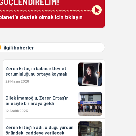
GÜÇLENDİRELİM!
bianet'e destek olmak için tıklayın
ilgili haberler
Zeren Ertaş'ın babası: Devlet
sorumluluğunu ortaya koymalı
29 Nisan 2026
Dilek İmamoğlu, Zeren Ertaş'ın
ailesiyle bir araya geldi
12 Aralık 2023
Zeren Ertaş’ın adı, öldüğü yurdun
önündeki caddeye verilecek