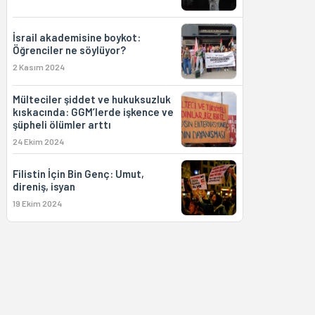
İsrail akademisine boykot:
Öğrenciler ne söylüyor?
2 Kasım 2024
Mülteciler şiddet ve hukuksuzluk
kıskacında: GGM’lerde işkence ve
şüpheli ölümler arttı
24 Ekim 2024
Filistin İçin Bin Genç: Umut,
direniş, isyan
19 Ekim 2024