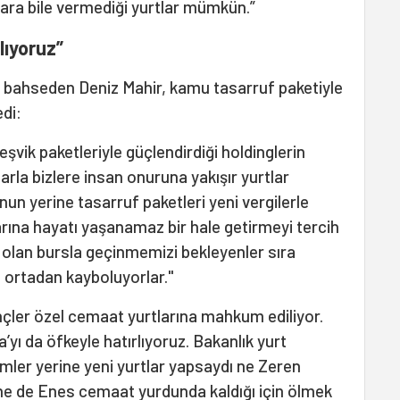
ara bile vermediği yurtlar mümkün.”
lıyoruz”
 bahseden Deniz Mahir, kamu tasarruf paketiyle
edi:
teşvik paketleriyle güçlendirdiği holdinglerin
larla bizlere insan onuruna yakışır yurtlar
nun yerine tasarruf paketleri yeni vergilerle
arına hayatı yaşanamaz bir hale getirmeyi tercih
i olan bursla geçinmemizi bekleyenler sıra
 ortadan kayboluyorlar."
ençler özel cemaat yurtlarına mahkum ediliyor.
’yı da öfkeyle hatırlıyoruz. Bakanlık yurt
mler yerine yeni yurtlar yapsaydı ne Zeren
ne de Enes cemaat yurdunda kaldığı için ölmek