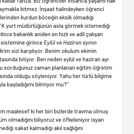
ğı kadar ranza. Biz öğrenciler insanca yaşamı hak
ymakla bitmez. İnşaat halindeyken öğrenci
içlerinden kurdun böceğin eksik olmadığı
YK yurt müdürlüğünün asla görmek istemediği
ince bakanlık aniden en hızlı ve adil çalışan
sistemine girince
Eylül ve Haziran ayının
ldirim sizi karşılıyor. Benim okulum ekimin
tasında bitiyor. Ben neden eylül ve haziran ayı
u sorduğunuz zaman planlanan eğitim öğretim
sında olduğu söyleniyor. Yahu her türlü bilgime
la başladığımı bilmiyor mu?”
m maalesef ki her biri bizlerde travma olmuş
üm olmadığını biliyoruz ve öfkeleniyor isyan
ediği sakat kalmadığı akıl sağlığını