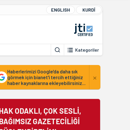
ENGLISH
KURDÎ
Kategoriler
Haberlerimizi Google'da daha sık
×
görmek için bianet'i tercih ettiğiniz
haber kaynaklarına ekleyebilirsiniz...
HAK ODAKLI, ÇOK SESLİ,
BAĞIMSIZ GAZETECİLİĞİ