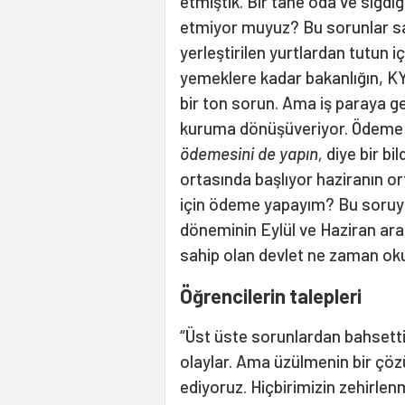
etmiştik. Bir tane oda ve sığdı
etmiyor muyuz? Bu sorunlar sa
yerleştirilen yurtlardan tutun 
yemeklere kadar bakanlığın, K
bir ton sorun. Ama iş paraya gel
kuruma dönüşüveriyor. Ödeme 
ödemesini de yapın,
diye bir bi
ortasında başlıyor haziranın or
için ödeme yapayım? Bu soruy
döneminin Eylül ve Haziran ara
sahip olan devlet ne zaman oku
Öğrencilerin talepleri
“Üst üste sorunlardan bahsetti
olaylar. Ama üzülmenin bir çöz
ediyoruz. Hiçbirimizin zehirlenm