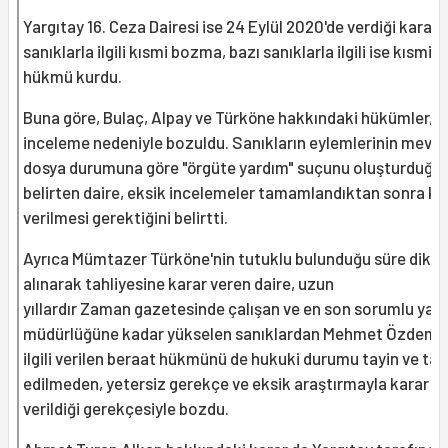
Yargıtay 16. Ceza Dairesi ise 24 Eylül 2020'de verdiği kararl
sanıklarla ilgili kısmi bozma, bazı sanıklarla ilgili ise kısmi
hükmü kurdu.
Buna göre, Bulaç, Alpay ve Türköne hakkındaki hükümler, e
inceleme nedeniyle bozuldu. Sanıkların eylemlerinin mevc
dosya durumuna göre "örgüte yardım" suçunu oluşturduğu
belirten daire, eksik incelemeler tamamlandıktan sonra ka
verilmesi gerektiğini belirtti.
Ayrıca Mümtazer Türköne'nin tutuklu bulunduğu süre dikk
alınarak tahliyesine karar veren daire, uzun
yıllardır Zaman gazetesinde çalışan ve en son sorumlu yazı 
müdürlüğüne kadar yükselen sanıklardan Mehmet Özdemir 
ilgili verilen beraat hükmünü de hukuki durumu tayin ve tak
edilmeden, yetersiz gerekçe ve eksik araştırmayla karar
verildiği gerekçesiyle bozdu.