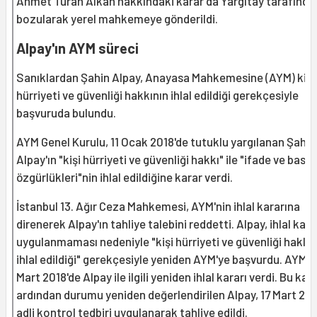
Ahmet Turan Alkan hakkındaki karar da Yargıtay tarafında
bozularak yerel mahkemeye gönderildi.
Alpay'ın AYM süreci
Sanıklardan Şahin Alpay, Anayasa Mahkemesine (AYM) kişi
hürriyeti ve güvenliği hakkının ihlal edildiği gerekçesiyle
başvuruda bulundu.
AYM Genel Kurulu, 11 Ocak 2018'de tutuklu yargılanan Şahin
Alpay'ın "kişi hürriyeti ve güvenliği hakkı" ile "ifade ve basın
özgürlükleri"nin ihlal edildiğine karar verdi.
İstanbul 13. Ağır Ceza Mahkemesi, AYM'nin ihlal kararına
direnerek Alpay'ın tahliye talebini reddetti. Alpay, ihlal kara
uygulanmaması nedeniyle "kişi hürriyeti ve güvenliği haklar
ihlal edildiği" gerekçesiyle yeniden AYM'ye başvurdu. AYM, 
Mart 2018'de Alpay ile ilgili yeniden ihlal kararı verdi. Bu kar
ardından durumu yeniden değerlendirilen Alpay, 17 Mart 201
adli kontrol tedbiri uygulanarak tahliye edildi.