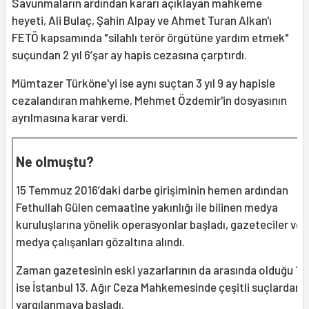
Savunmaların ardından kararı açıklayan mahkeme
heyeti, Ali Bulaç, Şahin Alpay ve Ahmet Turan Alkan'ı
FETÖ kapsamında "silahlı terör örgütüne yardım etmek"
suçundan 2 yıl 6’şar ay hapis cezasına çarptırdı.
Mümtazer Türköne'yi ise aynı suçtan 3 yıl 9 ay hapisle
cezalandıran mahkeme, Mehmet Özdemir'in dosyasının
ayrılmasına karar verdi.
Ne olmuştu?
15 Temmuz 2016’daki darbe girişiminin hemen ardından
Fethullah Gülen cemaatine yakınlığı ile bilinen medya
kuruluşlarına yönelik operasyonlar başladı, gazeteciler ve
medya çalışanları gözaltına alındı.
Zaman gazetesinin eski yazarlarının da arasında olduğu 11 k
ise İstanbul 13. Ağır Ceza Mahkemesinde çeşitli suçlardan
yargılanmaya başladı.