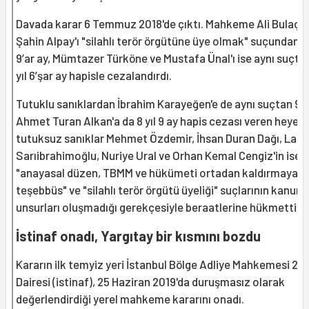
Davada karar 6 Temmuz 2018'de çıktı. Mahkeme Ali Bulaç v
Şahin Alpay'ı "silahlı terör örgütüne üye olmak" suçundan 8 
9’ar ay, Mümtazer Türköne ve Mustafa Ünal'ı ise aynı suçta
yıl 6’şar ay hapisle cezalandırdı.
Tutuklu sanıklardan İbrahim Karayeğen'e de aynı suçtan 9 yı
Ahmet Turan Alkan'a da 8 yıl 9 ay hapis cezası veren heyet,
tutuksuz sanıklar Mehmet Özdemir, İhsan Duran Dağı, Lale
Sarıibrahimoğlu, Nuriye Ural ve Orhan Kemal Cengiz'in ise
"anayasal düzen, TBMM ve hükümeti ortadan kaldırmaya
teşebbüs" ve "silahlı terör örgütü üyeliği" suçlarının kanuni
unsurları oluşmadığı gerekçesiyle beraatlerine hükmetti.
İstinaf onadı, Yargıtay bir kısmını bozdu
Kararın ilk temyiz yeri İstanbul Bölge Adliye Mahkemesi 2. 
Dairesi (istinaf), 25 Haziran 2019'da duruşmasız olarak
değerlendirdiği yerel mahkeme kararını onadı.