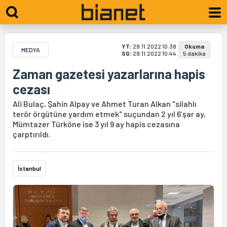
YT:
29.11.2022 10:38
Okuma
MEDYA
SG:
29.11.2022 10:44
5 dakika
Zaman gazetesi yazarlarına hapis
cezası
Ali Bulaç, Şahin Alpay ve Ahmet Turan Alkan "silahlı
terör örgütüne yardım etmek" suçundan 2 yıl 6’şar ay,
Mümtazer Türköne ise 3 yıl 9 ay hapis cezasına
çarptırıldı.
İstanbul