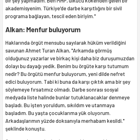
bir şey yapmadım. Ben MHP, ülkücü kökenden gelen bir
akademisyenim. Türkiye'de darbe karşıtlığını bir sivil
programa bağlayan, tescil eden biriyim."
Alkan: Menfur buluyorum
Haklarında örgüt mensubu sayılarak hüküm verildiğini
savunan Ahmet Turan Alkan, "Arkamda görmüş
olduğunuz yazarlar ve birkaç kişi daha biz duruşumuzdan
dolayı bu dayağı yedik. Benim bu örgüte karşı tutumum
nedir? Bu örgütü menfur buluyorum, yeni dilde nefret
edici buluyorum. Tabi ki buna da karşı çıktık ama bir şey
söylemeye fırsatımız olmadı. Darbe sonrası sosyal
medyada liste halinde bunlar tutuklanacaklar denmeye
başladı. Bu işten yoruldum, sıkıldım ve utanmaya
başladım. Bu yaşta çocuklarıma yük oluyorum.
Arkadaşlarımın yüzde doksanıyla merhabam kesildi."
şeklinde konuştu.