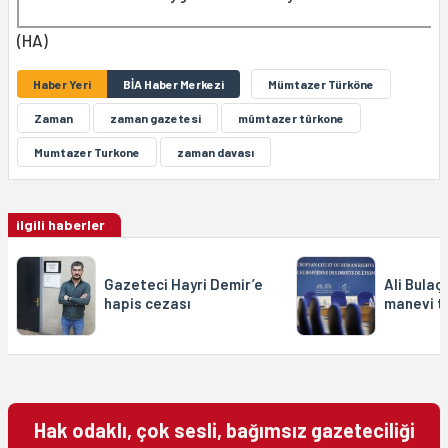
(HA)
Haber Yeri
BİA Haber Merkezi
Mümtazer Türköne
Zaman
zaman gazetesi
mûmtazer tûrkone
Mumtazer Turkone
zaman davası
ilgili haberler
Gazeteci Hayri Demir’e
Ali Bulaç
hapis cezası
manevi t
Hak odaklı, çok sesli, bağımsız gazeteciliği