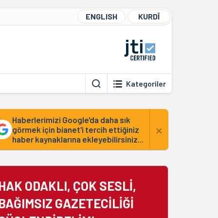
ENGLISH
KURDÎ
Kategoriler
Haberlerimizi Google'da daha sık
×
görmek için bianet'i tercih ettiğiniz
haber kaynaklarına ekleyebilirsiniz...
HAK ODAKLI, ÇOK SESLİ,
BAĞIMSIZ GAZETECİLİĞİ