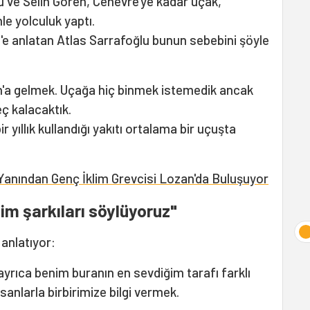
lu ve Selin Gören, Cenevre'ye kadar uçak,
le yolculuk yaptı.
et'e anlatan Atlas Sarrafoğlu bunun sebebini şöyle
an'a gelmek. Uçağa hiç binmek istemedik ancak
eç kalacaktık.
r yıllık kullandığı yakıtı ortalama bir uçuşta
Yanından Genç İklim Grevcisi Lozan'da Buluşuyor
m şarkıları söylüyoruz"
 anlatıyor:
ayrıca benim buranın en sevdiğim tarafı farklı
nsanlarla birbirimize bilgi vermek.