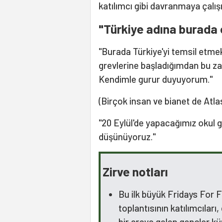
katılımcı gibi davranmaya çalış
"Türkiye adına burada
"Burada Türkiye'yi temsil etmek 
grevlerine başladığımdan bu z
Kendimle gurur duyuyorum."
(Birçok insan ve bianet de Atla
"20 Eylül'de yapacağımız okul g
düşünüyoruz."
Zirve notları
Bu ilk büyük Fridays For F
toplantısının katılımcıları
bir araya gelen gençler kü