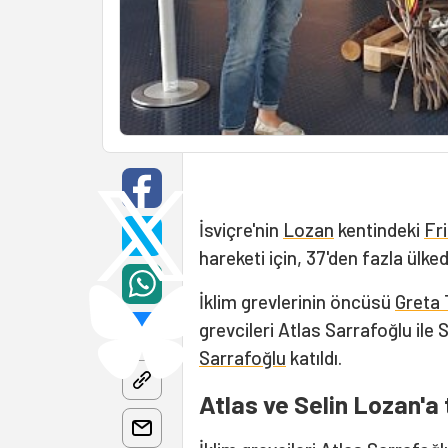
İsviçre'nin
Lozan
kentindeki
Fr
hareketi için, 37'den fazla ülke
İklim grevlerinin öncüsü
Greta
grevcileri Atlas Sarrafoğlu ile
Sarrafoğlu
katıldı.
Atlas ve Selin Lozan'a t