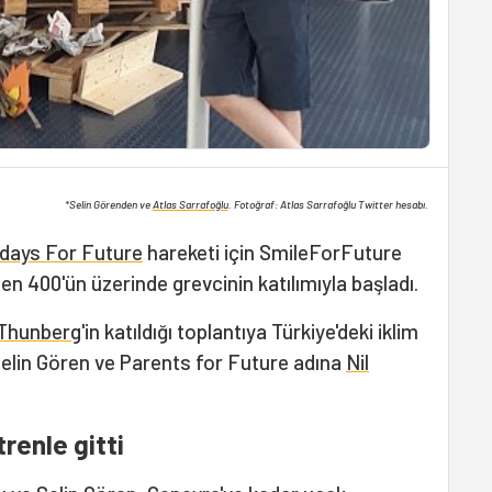
*Selin Görenden ve
Atlas Sarrafoğlu
. Fotoğraf: Atlas Sarrafoğlu Twitter hesabı.
idays For Future
hareketi için SmileForFuture
den 400'ün üzerinde grevcinin katılımıyla başladı.
 Thunberg
'in katıldığı toplantıya Türkiye'deki iklim
 Selin Gören ve Parents for Future adına
Nil
renle gitti