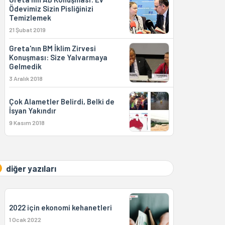
Ödevimiz Sizin Pisliğinizi
Temizlemek
21 Şubat 2019
Greta'nın BM İklim Zirvesi
Konuşması: Size Yalvarmaya
Gelmedik
3 Aralık 2018
Çok Alametler Belirdi, Belki de
İsyan Yakındır
9 Kasım 2018
diğer yazıları
2022 için ekonomi kehanetleri
1 Ocak 2022