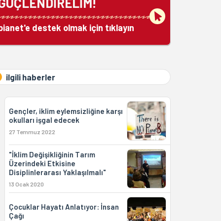
GÜÇLENDİRELİM!
bianet'e destek olmak için tıklayın
ilgili haberler
Gençler, iklim eylemsizliğine karşı
okulları işgal edecek
27 Temmuz 2022
"İklim Değişikliğinin Tarım
Üzerindeki Etkisine
Disiplinlerarası Yaklaşılmalı"
13 Ocak 2020
Çocuklar Hayatı Anlatıyor: İnsan
Çağı