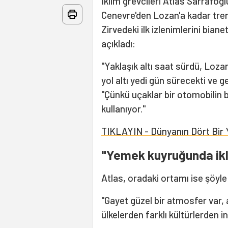
İklim grevcileri Atlas Sarrafoğ
Cenevre'den Lozan'a kadar tren
Zirvedeki ilk izlenimlerini bian
açıkladı:
"Yaklaşık altı saat sürdü, Loz
yol altı yedi gün sürecekti ve g
"Çünkü uçaklar bir otomobilin bi
kullanıyor."
TIKLAYIN - Dünyanın Dört Bir 
"Yemek kuyruğunda ikli
Atlas, oradaki ortamı ise şöyle
"Gayet güzel bir atmosfer var, 
ülkelerden farklı kültürlerden i