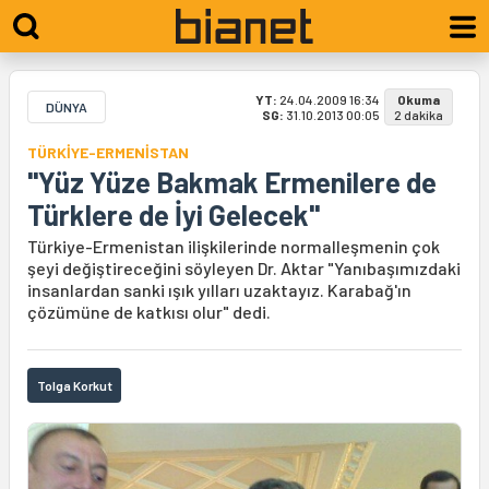
YT:
24.04.2009 16:34
Okuma
DÜNYA
SG:
31.10.2013 00:05
2 dakika
TÜRKİYE-ERMENİSTAN
"Yüz Yüze Bakmak Ermenilere de
Türklere de İyi Gelecek"
Türkiye-Ermenistan ilişkilerinde normalleşmenin çok
şeyi değiştireceğini söyleyen Dr. Aktar "Yanıbaşımızdaki
insanlardan sanki ışık yılları uzaktayız. Karabağ'ın
çözümüne de katkısı olur" dedi.
Tolga Korkut