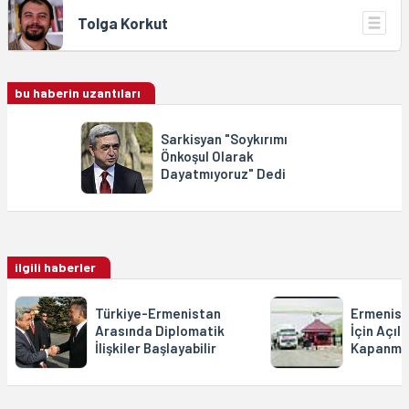
Tolga Korkut
bu haberin uzantıları
Sarkisyan "Soykırımı
Önkoşul Olarak
Dayatmıyoruz" Dedi
ilgili haberler
Türkiye-Ermenistan
Ermenist
Arasında Diplomatik
İçin Açıl
İlişkiler Başlayabilir
Kapanma