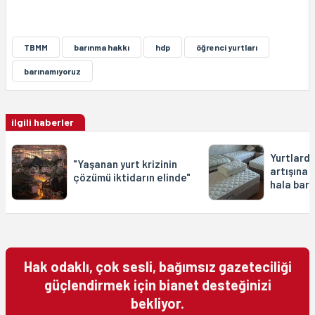
TBMM
barınma hakkı
hdp
öğrenci yurtları
barınamıyoruz
ilgili haberler
Yurtlard
"Yaşanan yurt krizinin
artışına g
çözümü iktidarın elinde"
hala bar
Hak odaklı, çok sesli, bağımsız gazeteciliği
güçlendirmek için bianet desteğinizi
bekliyor.