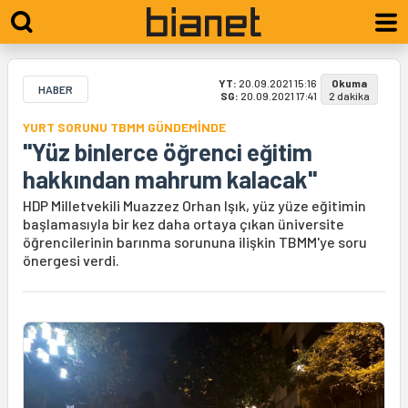
YT:
20.09.2021 15:16
Okuma
HABER
SG:
20.09.2021 17:41
2 dakika
YURT SORUNU TBMM GÜNDEMİNDE
"Yüz binlerce öğrenci eğitim
hakkından mahrum kalacak"
HDP Milletvekili Muazzez Orhan Işık, yüz yüze eğitimin
başlamasıyla bir kez daha ortaya çıkan üniversite
öğrencilerinin barınma sorununa ilişkin TBMM'ye soru
önergesi verdi.