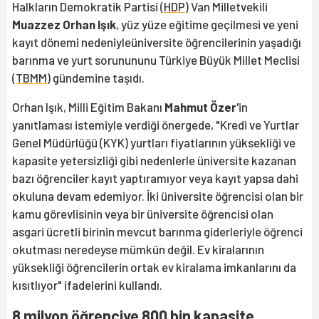
Halkların Demokratik Partisi (
HDP
) Van Milletvekili
Muazzez Orhan Işık
, yüz yüze eğitime geçilmesi ve yeni
kayıt dönemi nedeniyleüniversite öğrencilerinin yaşadığı
barınma ve yurt sorunununu Türkiye Büyük Millet Meclisi
(
TBMM
) gündemine taşıdı.
Orhan Işık, Milli Eğitim Bakanı
Mahmut Özer
'in
yanıtlaması istemiyle verdiği önergede, "Kredi ve Yurtlar
Genel Müdürlüğü (KYK) yurtları fiyatlarının yüksekliği ve
kapasite yetersizliği gibi nedenlerle üniversite kazanan
bazı öğrenciler kayıt yaptıramıyor veya kayıt yapsa dahi
okuluna devam edemiyor. İki üniversite öğrencisi olan bir
kamu görevlisinin veya bir üniversite öğrencisi olan
asgari ücretli birinin mevcut barınma giderleriyle öğrenci
okutması neredeyse mümkün değil. Ev kiralarının
yüksekliği öğrencilerin ortak ev kiralama imkanlarını da
kısıtlıyor" ifadelerini kullandı.
8 milyon öğrenciye 800 bin kapasite