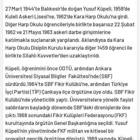
27 Mart 1944'te Balıkesir'de doğan Yusuf Küpeli, 1958'de
Kuleli Askeri Lisesi'ne, 1962'de Kara Harp Okulu'na girdi.
Diğer Harp Okulu öğrencileriyle birlikte başarısız 22 Şubat
1962 ve 21 Mayıs 1963 askeri darbe girişimlerine
katılmakla suçlanarak yargılandı. Aklandıysa da Kara
Harp Okulu Disiplin Kurulu kararıyla diğer 1459 öğrenci ile
birlikte Silahlı Kuvvetler'den uzaklaştırıldı.
Küpeli, öğrenimini önce ODTÜ, ardından Ankara
Üniversitesi Siyasal Bilgiler Fakültesi'nde (SBF)
sürdürdü.1964'te SBF Fikir Kulübü'ne, ardından Türkiye
İşçi Partisi (TİP) Çankaya ilçe örgütüne üye oldu. SBF Fikir
Kulübü'nde yöneticilik yaptı. Üniversitelere yönelik faşist
saldırıların başladığı dönemde SBF'deki direnişlerde öne
çıktı.1968 sonundaki Fikir Kulüpleri Federasyonu (FKF)
kurultayında örgütün Genel Başkanlığına seçildi. Yusuf
Küpeli'nin yönetiminde FKF militan ve kitlesel bir
sosyalist gençlik örgütüne dönüştü. 1969 yazında, Küpeli,