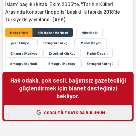
İslam" başlıklı kitabı Ekim 2005'te, "Tarihin Külleri
Arasında Konstantinopolis" başlıklı kitabı da 2018'de
Türkiye'de yayınlandı. (AEK)
Haber Yeri
BİA Haber Merkezi
Mihri Belli
yusuf küpeli
Ertûgrûl Kurkçu
Mahîr Çayan
Ertugrul Kurkcu
Ertuğrul Kürkçü
Mahir Çayan
ertugrul kürkçü
Ertugrul Kurkçu
Ertûgrûl Kûrkçû
Hak odaklı, çok sesli, bağımsız gazeteciliği
güçlendirmek için bianet desteğinizi
bekliyor.
GOOGLE ILE KATKIDA BULUNUN