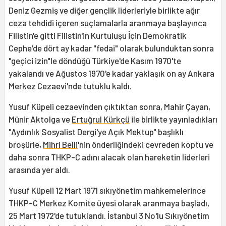
Deniz Gezmiş ve diğer gençlik liderleriyle birlikte ağır
ceza tehdidi içeren suçlamalarla aranmaya başlayınca
Filistin'e gitti Filistin'in Kurtuluşu İçin Demokratik
Cephe'de dört ay kadar "fedai" olarak bulunduktan sonra
"geçici izin"le döndüğü Türkiye'de Kasım 1970'te
yakalandı ve Ağustos 1970'e kadar yaklaşık on ay Ankara
Merkez Cezaevi'nde tutuklu kaldı.
Yusuf Küpeli cezaevinden çıktıktan sonra, Mahir Çayan,
Münir Aktolga ve
Ertuğrul Kürkçü
ile birlikte yayınladıkları
"Aydınlık Sosyalist Dergi'ye Açık Mektup" başlıklı
broşürle,
Mihri Belli
'nin önderliğindeki çevreden koptu ve
daha sonra THKP-C adını alacak olan hareketin liderleri
arasında yer aldı.
Yusuf Küpeli 12 Mart 1971 sıkıyönetim mahkemelerince
THKP-C Merkez Komite üyesi olarak aranmaya başladı,
25 Mart 1972'de tutuklandı. İstanbul 3 No'lu Sıkıyönetim