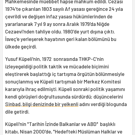
Mahkemesinde müebbet hapse mahkum edildi. Cezası
1974'te çıkarılan 1803 sayılı Af yasası gereğince 24 yıla
çevrildi ve değişen infaz yasası hükümlerinden de
yararlanarak 7 yıl 9 ay sonra Aralık 1979'da Niğde
Cezaevi'nden tahliye oldu. 1980'de yurt dışına çıktı.
İsveç'e yerleşerek hayatının geri kalan bölümünü bu
ülkede geçirdi.
Yusuf Küpeli'nin, 1972 sonrasında THKP-C'nin
izleyegeldiği politik taktik ve mücadele biçimini
eleştirerek başlattığı iç tartışma örgütün bölünmesiyle
sonuçlanmış ve Küpeli tartışmalı bir Merkez Komitesi
kararıyla ihraç edilmişti. Küpeli sonraki politik yaşamını
kendi görüşleri doğrultusunda sürdürdü; düşüncelerini
Sinbad, bilgi denizinde bir yelkenli
adını verdiği blogunda
dile getirdi.
Küpeli'nin "Tarihin İzinde Balkanlar ve ABD" başlıklı
kitabı, Nisan 2000'de, "Hedefteki Müslüman Halklar ve