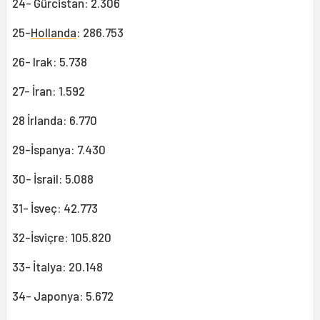
24- Gürcistan: 2.306
25-
Hollanda
: 286.753
26- Irak: 5.738
27- İran: 1.592
28 İrlanda: 6.770
29-İspanya: 7.430
30- İsrail: 5.088
31- İsveç: 42.773
32-İsviçre: 105.820
33- İtalya: 20.148
34- Japonya: 5.672