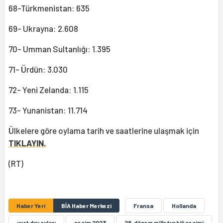
68-Türkmenistan: 635
69- Ukrayna: 2.608
70- Umman Sultanlığı: 1.395
71- Ürdün: 3.030
72- Yeni Zelanda: 1.115
73- Yunanistan: 11.714
Ülkelere göre oylama tarih ve saatlerine ulaşmak için
TIKLAYIN.
(RT)
Haber Yeri
BİA Haber Merkezi
Fransa
Hollanda
yurt dışı oyları
seçim 2023
28. dönem milletvekili seçimi