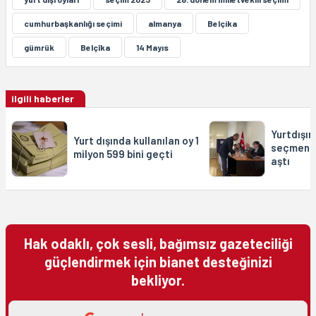
cumhurbaşkanlığı seçimi
almanya
Belçika
gümrük
Belçîka
14 Mayıs
ilgili haberler
Yurtdışın
Yurt dışında kullanılan oy 1
seçmen sa
milyon 599 bini geçti
aştı
Hak odaklı, çok sesli, bağımsız gazeteciliği
güçlendirmek için bianet desteğinizi
bekliyor.