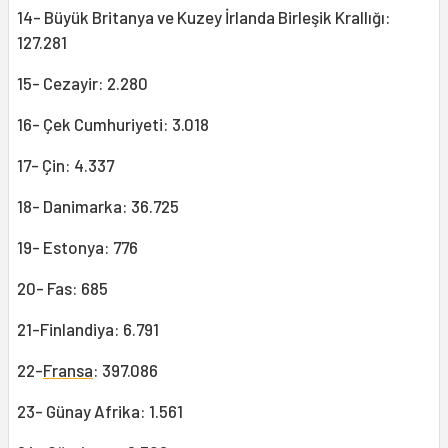
14- Büyük Britanya ve Kuzey İrlanda Birleşik Krallığı:
127.281
15- Cezayir: 2.280
16- Çek Cumhuriyeti: 3.018
17- Çin: 4.337
18- Danimarka: 36.725
19- Estonya: 776
20- Fas: 685
21-Finlandiya: 6.791
22-
Fransa
: 397.086
23- Günay Afrika: 1.561