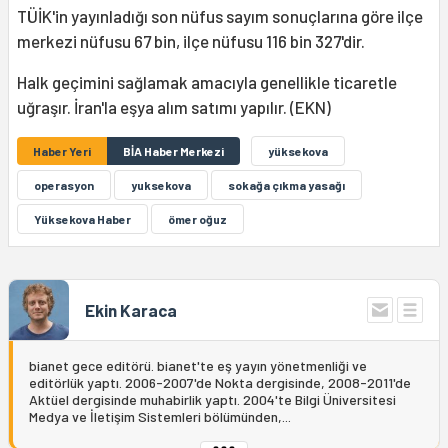
TÜİK'in yayınladığı son nüfus sayım sonuçlarına göre ilçe
merkezi nüfusu 67 bin, ilçe nüfusu 116 bin 327'dir.
Halk geçimini sağlamak amacıyla genellikle ticaretle
uğraşır. İran'la eşya alım satımı yapılır. (EKN)
Haber Yeri
BİA Haber Merkezi
yüksekova
operasyon
yuksekova
sokağa çıkma yasağı
Yüksekova Haber
ömer oğuz
Ekin Karaca
bianet gece editörü. bianet'te eş yayın yönetmenliği ve
editörlük yaptı. 2006-2007'de Nokta dergisinde, 2008-2011'de
Aktüel dergisinde muhabirlik yaptı. 2004'te Bilgi Üniversitesi
Medya ve İletişim Sistemleri bölümünden,...