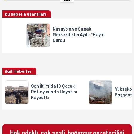
bu haberin uzantıları
Nusaybin ve Şırnak
Merkezde 1,5 Aydır “Hayat
Durdu”
ilgili haberler
Son İki Yılda 19 Çocuk
Yüksekov
Patlayıcılarla Hayatını
Başgöste
Kaybetti
Hak odaklı, çok sesli, bağımsız gazeteciliği