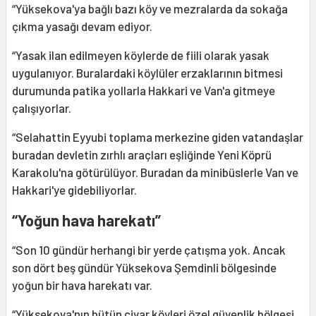
“Yüksekova'ya bağlı bazı köy ve mezralarda da sokağa
çıkma yasağı devam ediyor.
“Yasak ilan edilmeyen köylerde de fiili olarak yasak
uygulanıyor. Buralardaki köylüler erzaklarının bitmesi
durumunda patika yollarla Hakkari ve Van'a gitmeye
çalışıyorlar.
“Selahattin Eyyubi toplama merkezine giden vatandaşlar
buradan devletin zırhlı araçları eşliğinde Yeni Köprü
Karakolu'na götürülüyor. Buradan da minibüslerle Van ve
Hakkari'ye gidebiliyorlar.
“Yoğun hava harekatı”
“Son 10 gündür herhangi bir yerde çatışma yok. Ancak
son dört beş gündür Yüksekova Şemdinli bölgesinde
yoğun bir hava harekatı var.
“Yüksekova'nın bütün civar köyleri özel güvenlik bölgesi