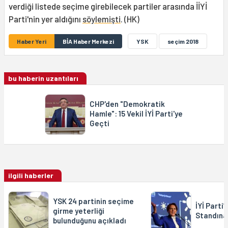
verdiği listede seçime girebilecek partiler arasında İİYİ
Parti'nin yer aldığını
söylemişti
. (HK)
Haber Yeri
BİA Haber Merkezi
YSK
seçim 2018
bu haberin uzantıları
CHP'den "Demokratik
Hamle": 15 Vekil İYİ Parti'ye
Geçti
ilgili haberler
YSK 24 partinin seçime
İYİ Parti’
girme yeterliği
Standına 
bulunduğunu açıkladı