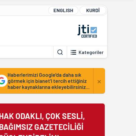
ENGLISH
KURDÎ
Kategoriler
Haberlerimizi Google'da daha sık
×
görmek için bianet'i tercih ettiğiniz
haber kaynaklarına ekleyebilirsiniz...
HAK ODAKLI, ÇOK SESLİ,
BAĞIMSIZ GAZETECİLİĞİ