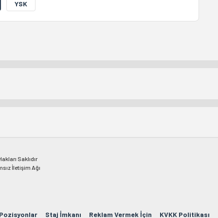
YSK
kları Saklıdır
msız İletişim Ağı
 Pozisyonlar
Staj İmkanı
Reklam Vermek İçin
KVKK Politikası