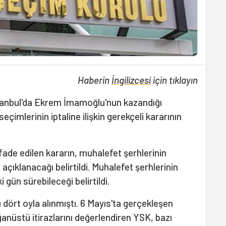
Haberin
İngilizcesi
için tıklayın
tanbul'da Ekrem İmamoğlu'nun kazandığı
eçimlerinin iptaline ilişkin gerekçeli kararının
fade edilen kararın, muhalefet şerhlerinin
ıklanacağı belirtildi. Muhalefet şerhlerinin
 gün sürebileceği belirtildi.
ı dört oyla alınmıştı. 6 Mayıs'ta gerçekleşen
anüstü itirazlarını değerlendiren YSK, bazı